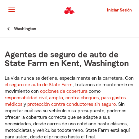
Pasar
al
Iniciar Sesión
contenido
principal
Comienzo
Washington
del
contenido
principal
Agentes de seguro de auto de
State Farm en Kent, Washington
La vida nunca se detiene, especialmente en la carretera. Con
el seguro de auto de State Farm
, tratamos de mantenerle en
movimiento con
opciones de cobertura
como
responsabilidad civil
,
amplia
,
contra choques
,
para gastos
médicos
y
protección contra conductores sin seguro
. Sin
importar cuál sea su vehículo o su presupuesto, podemos
ofrecer la cobertura correcta que se adapte a sus
necesidades, desde carros de uso cotidiano hasta clásicos,
motocicletas y vehículos todoterreno. State Farm está aquí
para usted, desde el principio hasta el final.