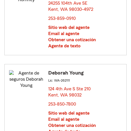
24255 104th Ave SE
Kent, WA 98030-4972
opens in new window
253-859-0910
Sitio web del agente
Email al agente
Obtener una cotización
Agente de texto
Deborah Young
Lic: WA-262111
124 4th Ave S Ste 210
Kent, WA 98032
opens in new window
253-850-7800
Sitio web del agente
Email al agente
Obtener una cotización