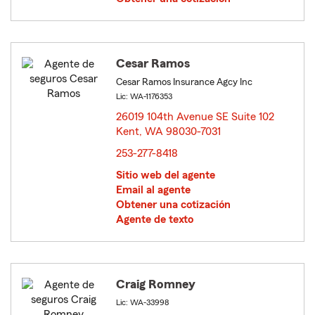
Cesar Ramos
Cesar Ramos Insurance Agcy Inc
Lic: WA-1176353
26019 104th Avenue SE Suite 102
Kent, WA 98030-7031
opens in new window
253-277-8418
Sitio web del agente
Email al agente
Obtener una cotización
Agente de texto
Craig Romney
Lic: WA-33998