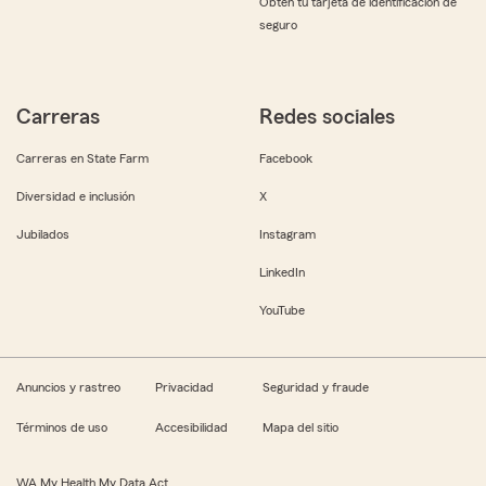
Obtén tu tarjeta de identificación de
seguro
Carreras
Redes sociales
Carreras en State Farm
Facebook
Diversidad e inclusión
X
Jubilados
Instagram
LinkedIn
YouTube
Anuncios y rastreo
Privacidad
Seguridad y fraude
Términos de uso
Accesibilidad
Mapa del sitio
WA My Health My Data Act