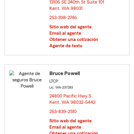
13106 SE 240th St Suite 101
Kent, WA 98031
opens in new window
253-398-2746
Sitio web del agente
Email al agente
Obtener una cotización
Agente de texto
Bruce Powell
LTCP
Lic: WA-237283
24800 Pacific Hwy S
Kent, WA 98032-5442
opens in new window
253-839-2510
Sitio web del agente
Email al agente
Obtener una cotización