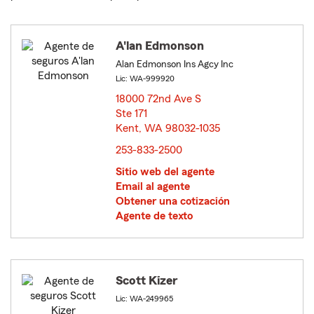
A'lan Edmonson
Alan Edmonson Ins Agcy Inc
Lic: WA-999920
18000 72nd Ave S
Ste 171
Kent, WA 98032-1035
opens in new window
253-833-2500
Sitio web del agente
Email al agente
Obtener una cotización
Agente de texto
Scott Kizer
Lic: WA-249965