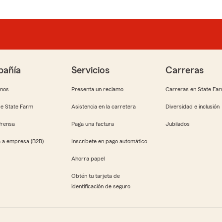
añía
Servicios
Carreras
anos
Presenta un reclamo
Carreras en State Fa
e State Farm
Asistencia en la carretera
Diversidad e inclusión
Prensa
Paga una factura
Jubilados
 a empresa (B2B)
Inscríbete en pago automático
Ahorra papel
Obtén tu tarjeta de
identificación de seguro