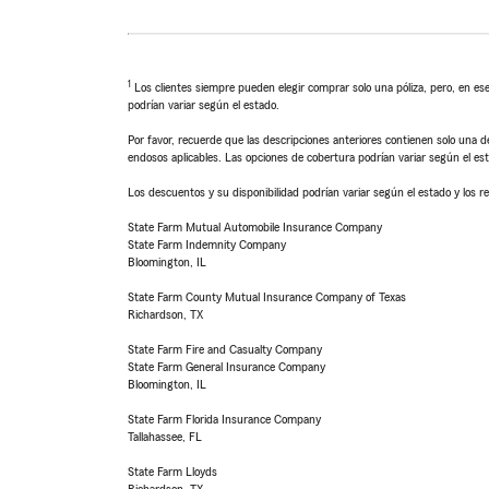
1
Los clientes siempre pueden elegir comprar solo una póliza, pero, en ese
podrían variar según el estado.
Por favor, recuerde que las descripciones anteriores contienen solo una de
endosos aplicables. Las opciones de cobertura podrían variar según el es
Los descuentos y su disponibilidad podrían variar según el estado y los re
State Farm Mutual Automobile Insurance Company
State Farm Indemnity Company
Bloomington, IL
State Farm County Mutual Insurance Company of Texas
Richardson, TX
State Farm Fire and Casualty Company
State Farm General Insurance Company
Bloomington, IL
State Farm Florida Insurance Company
Tallahassee, FL
State Farm Lloyds