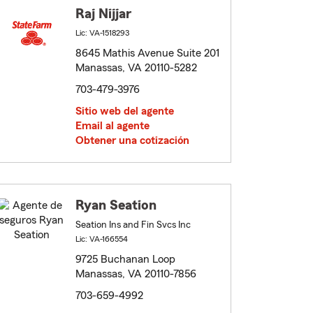
Raj Nijjar
Lic: VA-1518293
8645 Mathis Avenue Suite 201
Manassas, VA 20110-5282
703-479-3976
Sitio web del agente
Email al agente
Obtener una cotización
Ryan Seation
Seation Ins and Fin Svcs Inc
Lic: VA-166554
9725 Buchanan Loop
Manassas, VA 20110-7856
703-659-4992