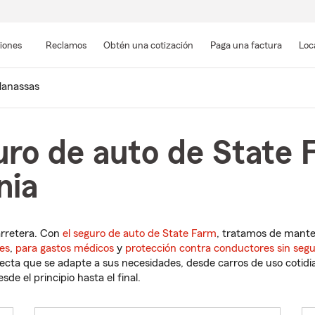
Pasar
al
siones
Reclamos
Obtén una cotización
Paga una factura
Loc
contenido
principal
anassas
uro de auto de State 
nia
arretera. Con
el seguro de auto de State Farm
, tratamos de mant
es
,
para gastos médicos
y
protección contra conductores sin seg
cta que se adapte a sus necesidades, desde carros de uso cotidian
de el principio hasta el final.