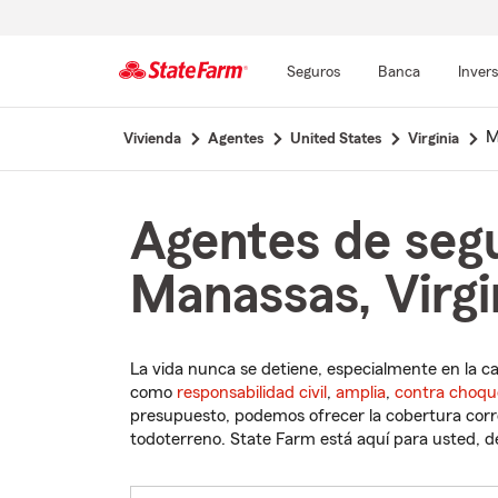
Seguros
Banca
Inver
Comienzo
M
Vivienda
Agentes
United States
Virginia
del
contenido
principal
Agentes de seg
Manassas, Virgi
La vida nunca se detiene, especialmente en la c
como
responsabilidad civil
,
amplia
,
contra choqu
presupuesto, podemos ofrecer la cobertura corre
todoterreno. State Farm está aquí para usted, des