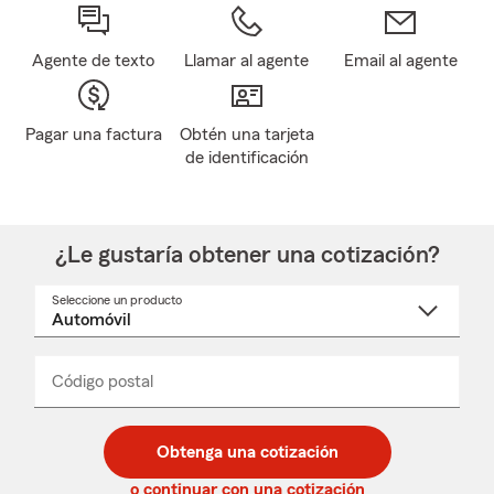
Agente de texto
Llamar al agente
Email al agente
Pagar una factura
Obtén una tarjeta
de identificación
¿Le gustaría obtener una cotización?
Seleccione un producto
Seleccione
un
nombre
de
producto
del
Código postal
Ingresa
Ingresa
_____
menú
un
un
desplegable
código
código
postal
postal
Obtenga una cotización
de
de
5
5
o continuar con una cotización