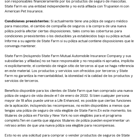
son responsables financieramente por los productos de seguro de mascotas.
State Farm es una entidad independiente y no está afiliada con Trupanion ni con
American Pet Insurance.
Condiciones preexistentes:
Si actualmente tiene una póliza de seguro médico
para mascotas, el cambio de compañía de seguros o la compra de una nueva
póliza podría afectar ciertas disposiciones, tales como las coberturas para
condiciones preexistentes o los deducibles ya establecidos bajo su póliza actual.
Informe a su agente de State Farm si su póliza actual contiene disposiciones que le
convenga mantener.
State Farm (incluyendo State Farm Mutual Automobile Insurance Company y sus
subsidiarias y afiliadas) no se hace responsable y no respalda ni aprueba, implícita
ni explícitamente, el contenido de ningún sitio de terceros al que se haga referencia
en este material. Los productos y servicios son ofrecidos por terceros y State
Farm no garantiza la mercantabilidad, la idoneidad ni la calidad de los productos y
servicios de terceros.
Beneficio disponible para los clientes de State Farm que han comprado una nueva
póliza de seguro de vida desde el 1 de enero de 2022. Si bien cualquier persona
mayor de 18 años puede unirse a Life Enhanced, es posible que ciertas funciones
de la aplicación, incluyendo las recompensas, no estén disponibles a menos que
tengas una póliza de seguro de vida elegible de State Farm.En este momento, los
titulares de póliza en Florida y New York no son elegibles para el programa
completo.Ten en cuenta que algunos titulares de póliza pueden experimentar un
retraso antes de que una nueva póliza sea elegible para recompensas.
Esto no es una solicitud para comprar o vender productos de seguros de State