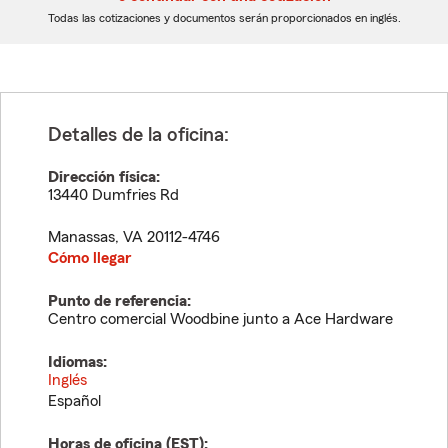
dígitos
dígitos
Todas las cotizaciones y documentos serán proporcionados en inglés.
Detalles de la oficina:
Dirección física:
13440 Dumfries Rd
Manassas
,
VA
20112-4746
Cómo llegar
Punto de referencia:
Centro comercial Woodbine junto a Ace Hardware
Idiomas:
Inglés
Español
Horas de oficina (
EST
):