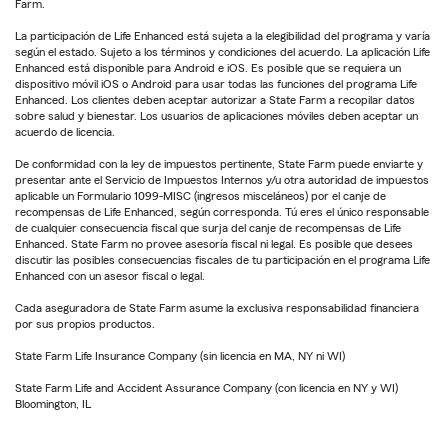
Farm.
La participación de Life Enhanced está sujeta a la elegibilidad del programa y varía
según el estado. Sujeto a los términos y condiciones del acuerdo. La aplicación Life
Enhanced está disponible para Android e iOS. Es posible que se requiera un
dispositivo móvil iOS o Android para usar todas las funciones del programa Life
Enhanced. Los clientes deben aceptar autorizar a State Farm a recopilar datos
sobre salud y bienestar. Los usuarios de aplicaciones móviles deben aceptar un
acuerdo de licencia.
De conformidad con la ley de impuestos pertinente, State Farm puede enviarte y
presentar ante el Servicio de Impuestos Internos y/u otra autoridad de impuestos
aplicable un Formulario 1099-MISC (ingresos misceláneos) por el canje de
recompensas de Life Enhanced, según corresponda. Tú eres el único responsable
de cualquier consecuencia fiscal que surja del canje de recompensas de Life
Enhanced. State Farm no provee asesoría fiscal ni legal. Es posible que desees
discutir las posibles consecuencias fiscales de tu participación en el programa Life
Enhanced con un asesor fiscal o legal.
Cada aseguradora de State Farm asume la exclusiva responsabilidad financiera
por sus propios productos.
State Farm Life Insurance Company (sin licencia en MA, NY ni WI)
State Farm Life and Accident Assurance Company (con licencia en NY y WI)
Bloomington, IL