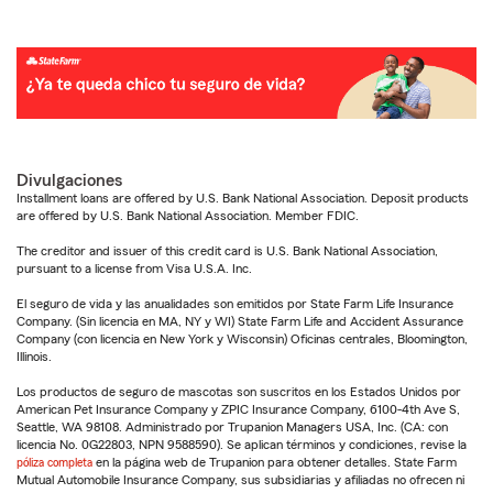
Divulgaciones
Installment loans are offered by U.S. Bank National Association. Deposit products
are offered by U.S. Bank National Association. Member FDIC.
The creditor and issuer of this credit card is U.S. Bank National Association,
pursuant to a license from Visa U.S.A. Inc.
El seguro de vida y las anualidades son emitidos por State Farm Life Insurance
Company. (Sin licencia en MA, NY y WI) State Farm Life and Accident Assurance
Company (con licencia en New York y Wisconsin) Oficinas centrales, Bloomington,
Illinois.
Los productos de seguro de mascotas son suscritos en los Estados Unidos por
American Pet Insurance Company y ZPIC Insurance Company, 6100-4th Ave S,
Seattle, WA 98108. Administrado por Trupanion Managers USA, Inc. (CA: con
licencia No. 0G22803, NPN 9588590). Se aplican términos y condiciones, revise la
póliza completa
en la página web de Trupanion para obtener detalles. State Farm
Mutual Automobile Insurance Company, sus subsidiarias y afiliadas no ofrecen ni