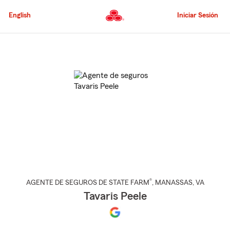
Pasar
al
English
Iniciar Sesión
contenido
principal
Comienzo
del
contenido
principal
®
AGENTE DE SEGUROS DE STATE FARM
,
MANASSAS
, VA
Tavaris Peele