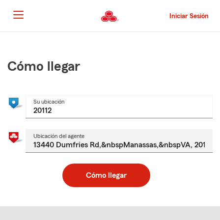
Pasar
al
Iniciar Sesión
contenido
principal
Comienzo
del
contenido
Cómo llegar
principal
Su ubicación
Ubicación del agente
Cómo llegar
Skip
to
after