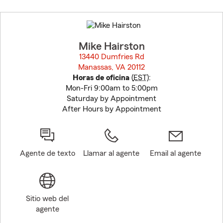
Skip
to
before
map.
Mike Hairston
13440 Dumfries Rd
Manassas, VA 20112
opens in new window
Horas de oficina
(
EST
):
Mon-Fri 9:00am to 5:00pm
Saturday by Appointment
After Hours by Appointment
Agente de texto
Llamar al agente
Email al agente
Sitio web del
agente