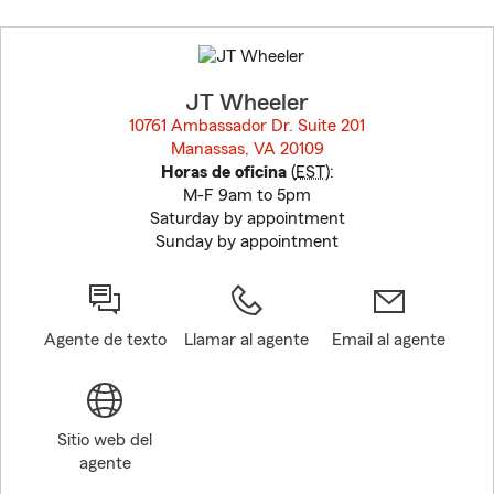
Skip
to
before
map.
JT Wheeler
10761 Ambassador Dr. Suite 201
Manassas, VA 20109
opens in new window
Horas de oficina
(
EST
):
M-F 9am to 5pm
Saturday by appointment
Sunday by appointment
Agente de texto
Llamar al agente
Email al agente
Sitio web del
agente