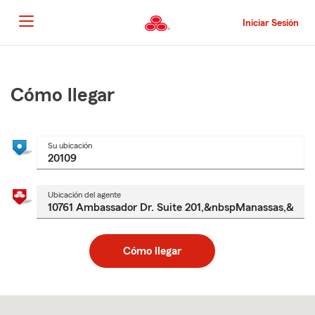
Pasar
al
Iniciar Sesión
contenido
principal
Comienzo
del
contenido
Cómo llegar
principal
Su ubicación
Ubicación del agente
Cómo llegar
Skip
to
after