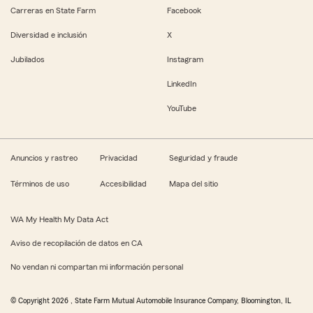
Carreras en State Farm
Facebook
Diversidad e inclusión
X
Jubilados
Instagram
LinkedIn
YouTube
Anuncios y rastreo
Privacidad
Seguridad y fraude
Términos de uso
Accesibilidad
Mapa del sitio
WA My Health My Data Act
Aviso de recopilación de datos en CA
No vendan ni compartan mi información personal
© Copyright
2026
, State Farm Mutual Automobile Insurance Company, Bloomington, IL