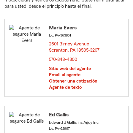
motocicletas y vehículos todoterreno. State Farm está aquí
para usted, desde el principio hasta el final.
Maria Evers
Lic: PA-363861
2601 Birney Avenue
Scranton, PA 18505-3207
opens in new window
570-348-4300
Sitio web del agente
Email al agente
Obtener una cotización
Agente de texto
Ed Gallis
Edward J Gallis Ins Agcy Inc
Lic: PA-62997