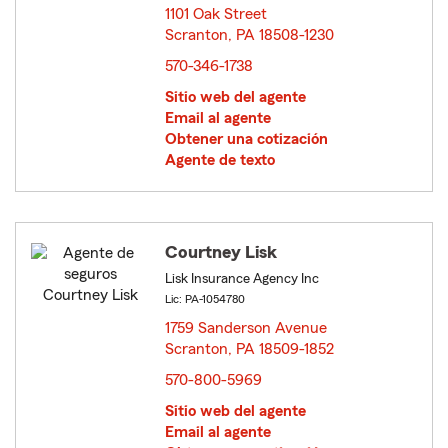
1101 Oak Street
Scranton, PA 18508-1230
opens in new window
570-346-1738
Sitio web del agente
Email al agente
Obtener una cotización
Agente de texto
Courtney Lisk
Lisk Insurance Agency Inc
Lic: PA-1054780
1759 Sanderson Avenue
Scranton, PA 18509-1852
opens in new window
570-800-5969
Sitio web del agente
Email al agente