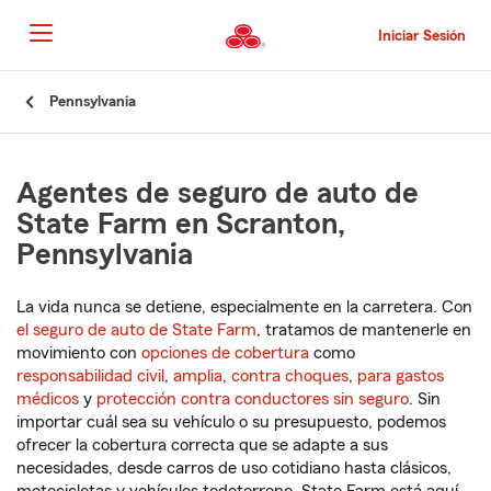
Pasar
al
Iniciar Sesión
contenido
principal
Comienzo
Pennsylvania
del
contenido
principal
Agentes de seguro de auto de
State Farm en Scranton,
Pennsylvania
La vida nunca se detiene, especialmente en la carretera. Con
el seguro de auto de State Farm
, tratamos de mantenerle en
movimiento con
opciones de cobertura
como
responsabilidad civil
,
amplia
,
contra choques
,
para gastos
médicos
y
protección contra conductores sin seguro
. Sin
importar cuál sea su vehículo o su presupuesto, podemos
ofrecer la cobertura correcta que se adapte a sus
necesidades, desde carros de uso cotidiano hasta clásicos,