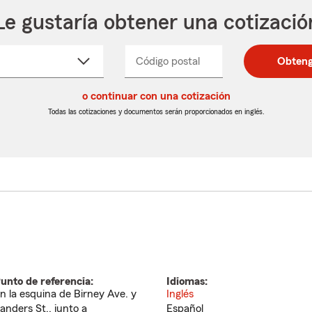
Le gustaría obtener una cotizació
cione
Código postal
Ingresa
Ingresa
Obteng
_____
un
un
re
código
código
cto
o continuar con una cotización
postal
postal
de
de
Todas las cotizaciones y documentos serán proporcionados en inglés.
egable
5
5
dígitos
dígitos
unto de referencia:
Idiomas:
n la esquina de Birney Ave. y
Inglés
anders St., junto a
Español