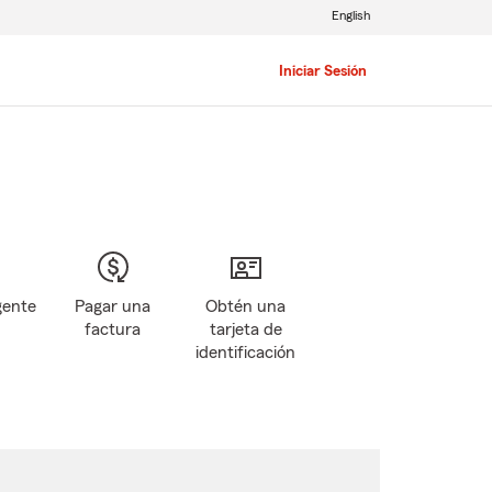
English
Iniciar Sesión
gente
Pagar una
Obtén una
factura
tarjeta de
identificación