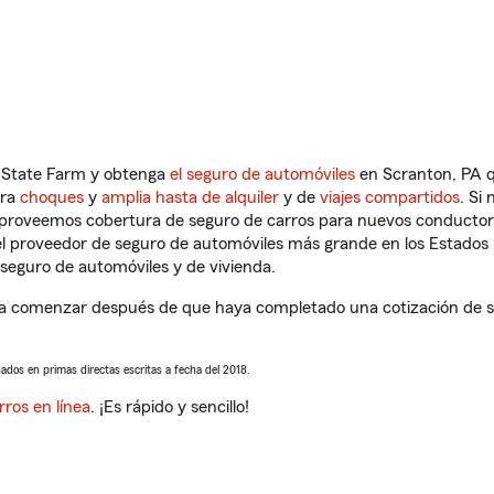
n State Farm y obtenga
el seguro de automóviles
en Scranton, PA q
tra
choques
y
amplia hasta de alquiler
y de
viajes compartidos
. Si
s proveemos cobertura de seguro de carros para nuevos conductores
l proveedor de seguro de automóviles más grande en los Estados
seguro de automóviles y de vivienda.
a comenzar después de que haya completado una cotización de seg
sados en primas directas escritas a fecha del 2018.
rros en línea
. ¡Es rápido y sencillo!