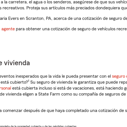
a la carretera, el agua o los senderos, asegúrese de que sus vehí
 recreativos. Proteja sus artículos más preciados dondequiera qu
ia Evers en Scranton, PA, acerca de una cotización de seguro de 
n agente
para obtener una cotización de seguro de vehículos recre
e vivienda
eventos inesperados que la vida le pueda presentar con el
seguro 
1
está cubierto?
Su seguro de vivienda le garantiza que puede repa
rsonal
está cubierta incluso si está de vacaciones, está haciendo g
de vivienda eligen a State Farm como su compañía de seguros de 
 a comenzar después de que haya completado una cotización de se
completa de la propiedad cubierta y de las pérdidas cubiertas.