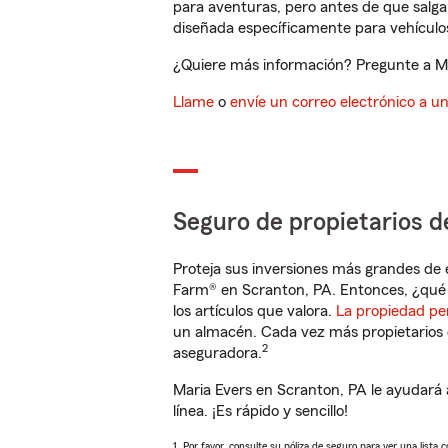
para aventuras, pero antes de que salga 
diseñada específicamente para vehículos
¿Quiere más información? Pregunte a Mar
Llame
o
envíe un correo electrónico a u
Seguro de propietarios d
Proteja sus inversiones más grandes de 
Farm® en Scranton, PA. Entonces, ¿qué 
los artículos que valora.
La propiedad pe
un almacén. Cada vez más propietarios 
2
aseguradora.
Maria Evers en Scranton, PA le ayudará
línea. ¡Es rápido y sencillo!
1. Por favor, consulte su póliza de seguro para ver una lista 