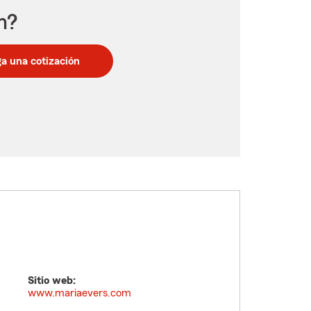
n?
a una cotización
Sitio web:
www.mariaevers.com