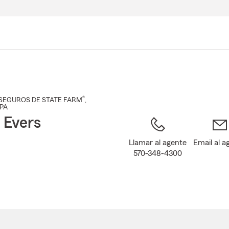
Pasar
al
contenido
principal
®
SEGUROS DE STATE FARM
,
 PA
 Evers
Llamar al agente
Email al a
570-348-4300