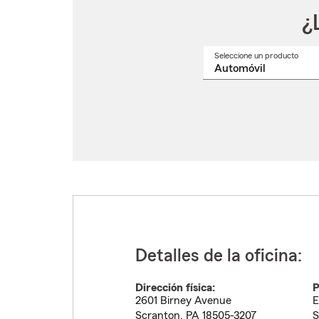
¿
Seleccione un producto
Selec
un
nomb
de
produ
del
menú
despl
Detalles de la oficina:
Dirección física:
P
2601 Birney Avenue
E
Scranton
,
PA
18505-3207
S