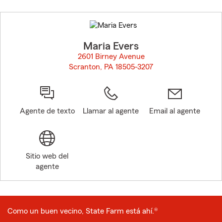
Skip
to
before
map.
Maria Evers
2601 Birney Avenue
Scranton, PA 18505-3207
opens in new window
Agente de texto
Llamar al agente
Email al agente
Sitio web del
agente
Como un buen vecino, State Farm está ahí.®