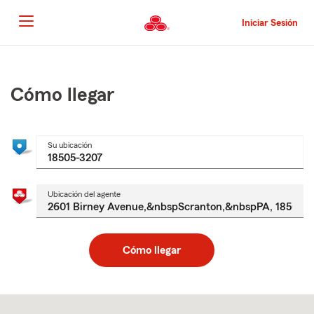
Pasar
al
Iniciar Sesión
contenido
principal
Comienzo
del
contenido
Cómo llegar
principal
Su ubicación
Ubicación del agente
Cómo llegar
Skip
to
after