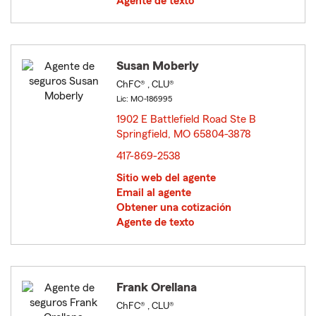
Agente de texto
Susan Moberly
ChFC® , CLU®
Lic: MO-186995
1902 E Battlefield Road Ste B
Springfield, MO 65804-3878
opens in new window
417-869-2538
Sitio web del agente
Email al agente
Obtener una cotización
Agente de texto
Frank Orellana
ChFC® , CLU®