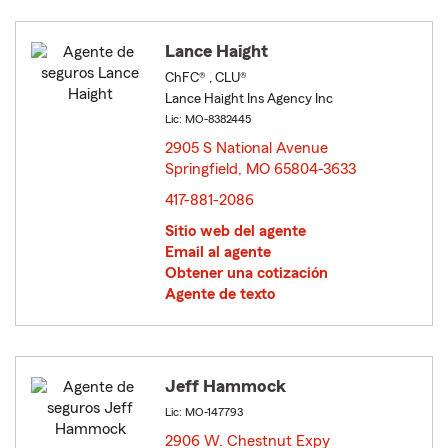
Lance Haight
ChFC® , CLU®
Lance Haight Ins Agency Inc
Lic: MO-8382445
2905 S National Avenue
Springfield, MO 65804-3633
opens in new window
417-881-2086
Sitio web del agente
Email al agente
Obtener una cotización
Agente de texto
Jeff Hammock
Lic: MO-147793
2906 W. Chestnut Expy