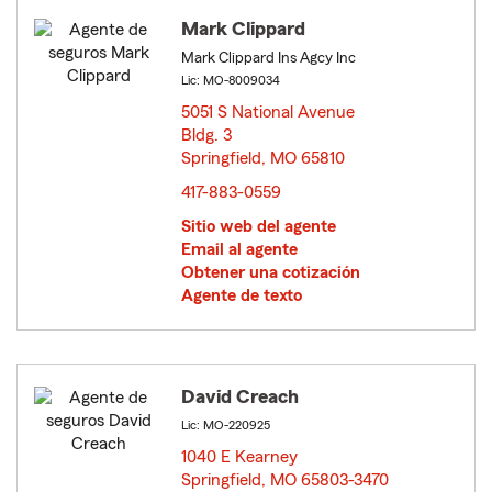
Mark Clippard
Mark Clippard Ins Agcy Inc
Lic: MO-8009034
5051 S National Avenue
Bldg. 3
Springfield, MO 65810
opens in new window
417-883-0559
Sitio web del agente
Email al agente
Obtener una cotización
Agente de texto
David Creach
Lic: MO-220925
1040 E Kearney
Springfield, MO 65803-3470
opens in new window