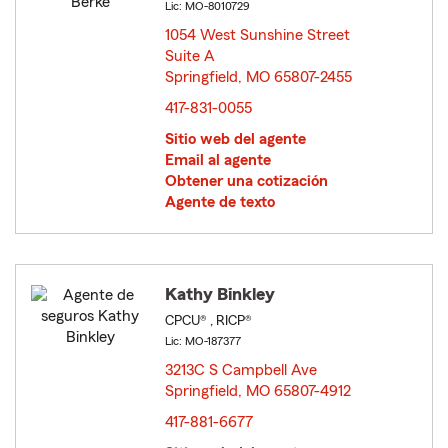
Lic: MO-8010729
1054 West Sunshine Street
Suite A
Springfield, MO 65807-2455
opens in new window
417-831-0055
Sitio web del agente
Email al agente
Obtener una cotización
Agente de texto
Kathy Binkley
CPCU® , RICP®
Lic: MO-187377
3213C S Campbell Ave
Springfield, MO 65807-4912
opens in new window
417-881-6677