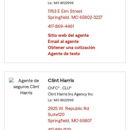
Lic: MO-8022996
1763 E Elm Street
Springfield, MO 65802-3227
opens in new window
417-869-4461
Sitio web del agente
Email al agente
Obtener una cotización
Agente de texto
Clint Harris
ChFC® , CLU®
Clint Harris Ins Agency Inc
Lic: MO-8022996
2925 W. Republic Rd
Suite120
Springfield, MO 65807
opens in new window
417-881-1120