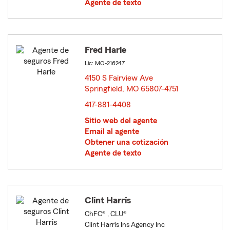
Agente de texto
Fred Harle
Lic: MO-216247
4150 S Fairview Ave
Springfield, MO 65807-4751
opens in new window
417-881-4408
Sitio web del agente
Email al agente
Obtener una cotización
Agente de texto
Clint Harris
ChFC® , CLU®
Clint Harris Ins Agency Inc