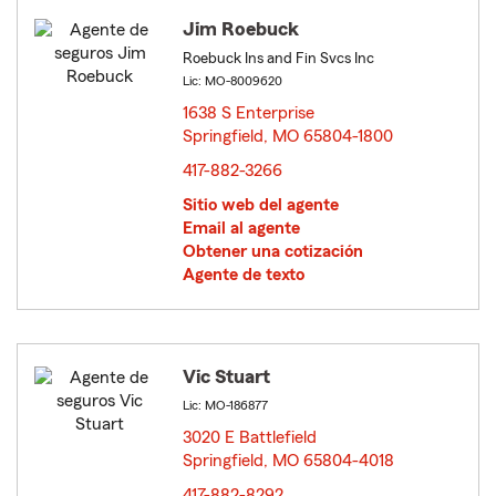
Jim Roebuck
Roebuck Ins and Fin Svcs Inc
Lic: MO-8009620
1638 S Enterprise
Springfield, MO 65804-1800
opens in new window
417-882-3266
Sitio web del agente
Email al agente
Obtener una cotización
Agente de texto
Vic Stuart
Lic: MO-186877
3020 E Battlefield
Springfield, MO 65804-4018
opens in new window
417-882-8292