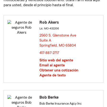
motocicletas y vehículos todoterreno. State Farm está aquí
para usted, desde el principio hasta el final.
Rob Akers
Lic: MO-432206
2560 S. Glenstone Ave
Suite A
Springfield, MO 65804
opens in new window
417-887-2717
Sitio web del agente
Email al agente
Obtener una cotización
Agente de texto
Bob Berke
Bob Berke Insurance Agcy Inc