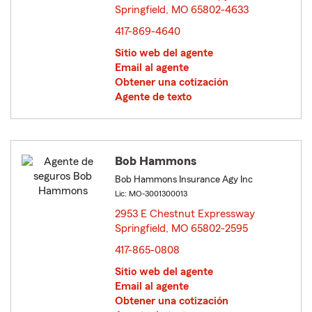
Springfield, MO 65802-4633
opens in new window
417-869-4640
Sitio web del agente
Email al agente
Obtener una cotización
Agente de texto
Bob Hammons
Bob Hammons Insurance Agy Inc
Lic: MO-3001300013
2953 E Chestnut Expressway
Springfield, MO 65802-2595
opens in new window
417-865-0808
Sitio web del agente
Email al agente
Obtener una cotización