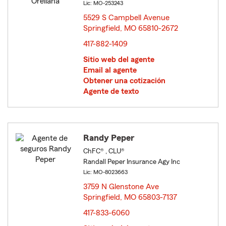
Lic: MO-253243
5529 S Campbell Avenue
Springfield, MO 65810-2672
opens in new window
417-882-1409
Sitio web del agente
Email al agente
Obtener una cotización
Agente de texto
Randy Peper
ChFC® , CLU®
Randall Peper Insurance Agy Inc
Lic: MO-8023663
3759 N Glenstone Ave
Springfield, MO 65803-7137
opens in new window
417-833-6060