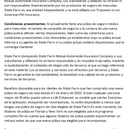
Mutual Automobile Insurance Company, sus subsidiarias y afiliadas no ofrecen ni
son responsables financieramente por los productos de seguro de mascotas.
State Farm es una entidad independiente y no está afiliada con Trupanion ni con
American Pet Insurance.
Condiciones preexistentes:
Si actualmente tiene una póliza de seguro médico
para mascotas, el cambio de compañía de seguros o la compra de una nueva
póliza podría afectar ciertas disposiciones, tales como las coberturas para
condiciones preexistentes o los deducibles ya establecidos bajo su póliza actual.
Informe a su agente de State Farm si su póliza actual contiene disposiciones que le
convenga mantener.
State Farm (incluyendo State Farm Mutual Automobile Insurance Company y sus
subsidiarias y afiliadas) no se hace responsable y no respalda ni aprueba, implícita
ni explícitamente, el contenido de ningún sitio de terceros al que se haga referencia
en este material. Los productos y servicios son ofrecidos por terceros y State
Farm no garantiza la mercantabilidad, la idoneidad ni la calidad de los productos y
servicios de terceros.
Beneficio disponible para los clientes de State Farm que han comprado una nueva
póliza de seguro de vida desde el 1 de enero de 2022. Si bien cualquier persona
mayor de 18 años puede unirse a Life Enhanced, es posible que ciertas funciones
de la aplicación, incluyendo las recompensas, no estén disponibles a menos que
tengas una póliza de seguro de vida elegible de State Farm.En este momento, los
titulares de póliza en Florida y New York no son elegibles para el programa
completo.Ten en cuenta que algunos titulares de póliza pueden experimentar un
retraso antes de que una nueva póliza sea elegible para recompensas.