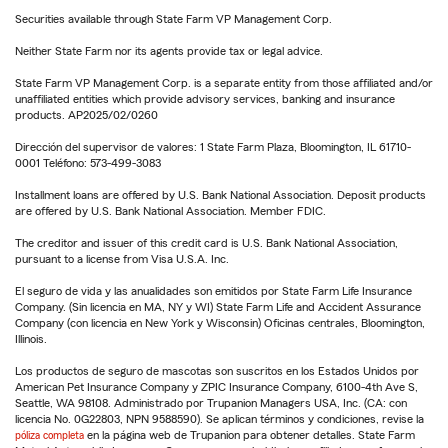
Securities available through State Farm VP Management Corp.
Neither State Farm nor its agents provide tax or legal advice.
State Farm VP Management Corp. is a separate entity from those affiliated and/or
unaffiliated entities which provide advisory services, banking and insurance
products. AP2025/02/0260
Dirección del supervisor de valores: 1 State Farm Plaza, Bloomington, IL 61710-
0001 Teléfono: 573-499-3083
Installment loans are offered by U.S. Bank National Association. Deposit products
are offered by U.S. Bank National Association. Member FDIC.
The creditor and issuer of this credit card is U.S. Bank National Association,
pursuant to a license from Visa U.S.A. Inc.
El seguro de vida y las anualidades son emitidos por State Farm Life Insurance
Company. (Sin licencia en MA, NY y WI) State Farm Life and Accident Assurance
Company (con licencia en New York y Wisconsin) Oficinas centrales, Bloomington,
Illinois.
Los productos de seguro de mascotas son suscritos en los Estados Unidos por
American Pet Insurance Company y ZPIC Insurance Company, 6100-4th Ave S,
Seattle, WA 98108. Administrado por Trupanion Managers USA, Inc. (CA: con
licencia No. 0G22803, NPN 9588590). Se aplican términos y condiciones, revise la
póliza completa
en la página web de Trupanion para obtener detalles. State Farm