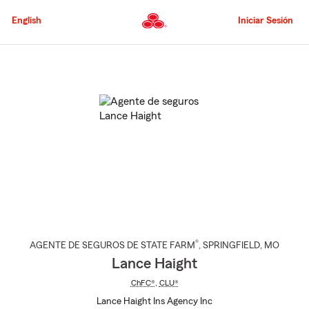
Pasar
al
English
Iniciar Sesión
contenido
principal
Comienzo
del
contenido
principal
®
AGENTE DE SEGUROS DE STATE FARM
,
SPRINGFIELD
, MO
Lance Haight
ChFC®
,
CLU®
Lance Haight Ins Agency Inc