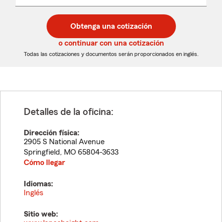
un
un
desplegable
código
código
postal
postal
Obtenga una cotización
de
de
5
5
o continuar con una cotización
dígitos
dígitos
Todas las cotizaciones y documentos serán proporcionados en inglés.
Detalles de la oficina:
Dirección física:
2905 S National Avenue
Springfield
,
MO
65804-3633
Cómo llegar
Idiomas:
Inglés
Sitio web: