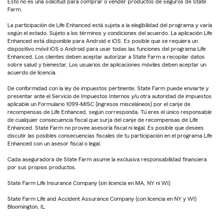
Esto no es una solicitud para comprar o vender productos de seguros de State
Farm.
La participación de Life Enhanced está sujeta a la elegibilidad del programa y varía
según el estado. Sujeto a los términos y condiciones del acuerdo. La aplicación Life
Enhanced está disponible para Android e iOS. Es posible que se requiera un
dispositivo móvil iOS o Android para usar todas las funciones del programa Life
Enhanced. Los clientes deben aceptar autorizar a State Farm a recopilar datos
sobre salud y bienestar. Los usuarios de aplicaciones móviles deben aceptar un
acuerdo de licencia.
De conformidad con la ley de impuestos pertinente, State Farm puede enviarte y
presentar ante el Servicio de Impuestos Internos y/u otra autoridad de impuestos
aplicable un Formulario 1099-MISC (ingresos misceláneos) por el canje de
recompensas de Life Enhanced, según corresponda. Tú eres el único responsable
de cualquier consecuencia fiscal que surja del canje de recompensas de Life
Enhanced. State Farm no provee asesoría fiscal ni legal. Es posible que desees
discutir las posibles consecuencias fiscales de tu participación en el programa Life
Enhanced con un asesor fiscal o legal.
Cada aseguradora de State Farm asume la exclusiva responsabilidad financiera
por sus propios productos.
State Farm Life Insurance Company (sin licencia en MA, NY ni WI)
State Farm Life and Accident Assurance Company (con licencia en NY y WI)
Bloomington, IL