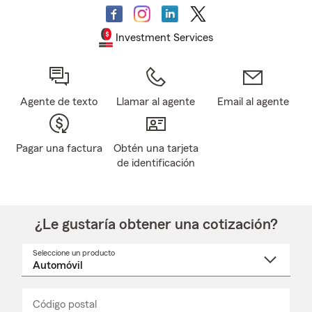
Investment Services
Agente de texto
Llamar al agente
Email al agente
Pagar una factura
Obtén una tarjeta
de identificación
¿Le gustaría obtener una cotización?
Seleccione un producto
Seleccione
un
nombre
de
producto
del
Código postal
Ingresa
Ingresa
_____
menú