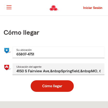
Pasar
al
Iniciar Sesión
contenido
principal
Comienzo
del
contenido
Cómo llegar
principal
Su ubicación
Ubicación del agente
Cómo llegar
Skip
to
after