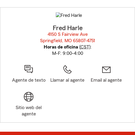
Skip
to
before
map.
Fred Harle
4150 S Fairview Ave
Springfield, MO 65807-4751
opens in new window
Horas de oficina
(
CST
):
M-F: 9:00-4:00
Agente de texto
Llamar al agente
Email al agente
Sitio web del
agente