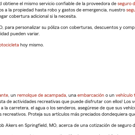
 obtiene el mismo servicio confiable de la proveedora de
seguro 
os a la propiedad hasta robo y gastos de emergencia, nuestro
segu
gar cobertura adicional si la necesita.
O, para personalizar su póliza con coberturas, descuentos y com
ilidad pueden variar.
tocicleta
hoy mismo.
ante
, un
remolque de acampada
, una
embarcación
o un
vehículo 
ista de actividades recreativas que puede disfrutar con ellos! Los 
a la carretera, el agua o los senderos, asegúrese de que sus vehí
 recreativos. Proteja sus artículos más preciados dondequiera qu
 Akers en Springfield, MO, acerca de una cotización de seguro de