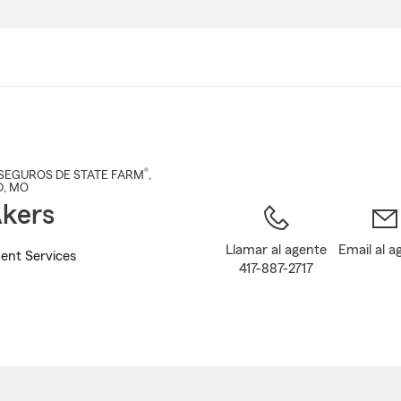
Pasar
al
contenido
principal
®
SEGUROS DE STATE FARM
,
D
, MO
kers
Llamar al agente
Email al a
ent Services
417-887-2717