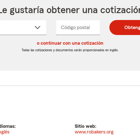
Le gustaría obtener una cotizació
cione
Código postal
Ingresa
Ingresa
Obteng
_____
un
un
re
código
código
cto
o continuar con una cotización
postal
postal
de
de
Todas las cotizaciones y documentos serán proporcionados en inglés.
egable
5
5
dígitos
dígitos
diomas:
Sitio web:
nglés
www.robakers.org