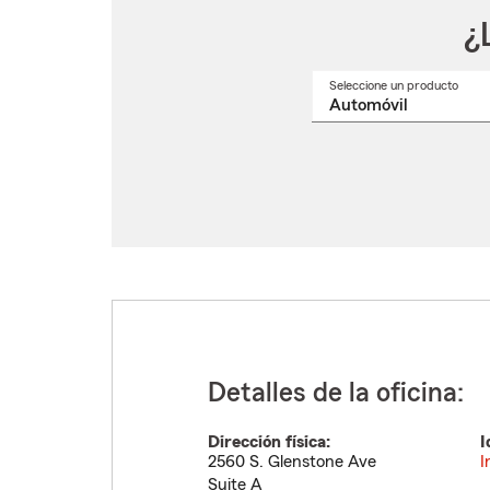
¿
Seleccione un producto
Selec
un
nomb
de
produ
del
menú
despl
Detalles de la oficina:
Dirección física:
I
2560 S. Glenstone Ave
I
Suite A