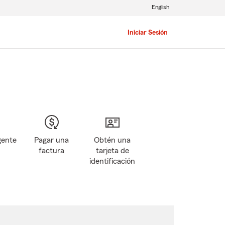
English
Iniciar Sesión
gente
Pagar una
Obtén una
factura
tarjeta de
identificación