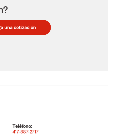
n?
a una cotización
Teléfono:
417-887-2717