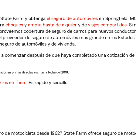
n State Farm y obtenga
el seguro de automóviles
en Springfield, MO
tra
choques
y
amplia hasta de alquiler
y de
viajes compartidos
. Si
s proveemos cobertura de seguro de carros para nuevos conductores
l proveedor de seguro de automóviles más grande en los Estados
seguro de automóviles y de vivienda.
 a comenzar después de que haya completado una cotización de se
sados en primas directas escritas a fecha del 2018.
rros en línea
. ¡Es rápido y sencillo!
ro de motocicleta desde 1962? State Farm ofrece seguro de motoci