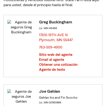
motocicletas y vehículos todoterreno. State Farm está aquí
para usted, desde el principio hasta el final.
Greg Buckingham
Lic: MN-49484
17610 19TH AVE N
Plymouth, MN 55447
opens in new window
763-509-4900
Sitio web del agente
Email al agente
Obtener una cotización
Agente de texto
Joe Gehlen
Gehlen Ins and Fin Svcs Inc
Lic: MN-20560884