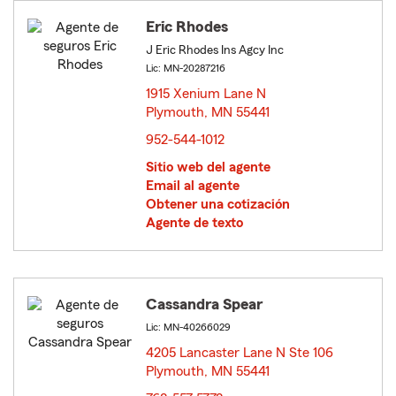
Eric Rhodes
J Eric Rhodes Ins Agcy Inc
Lic: MN-20287216
1915 Xenium Lane N
Plymouth, MN 55441
opens in new window
952-544-1012
Sitio web del agente
Email al agente
Obtener una cotización
Agente de texto
Cassandra Spear
Lic: MN-40266029
4205 Lancaster Lane N Ste 106
Plymouth, MN 55441
opens in new window