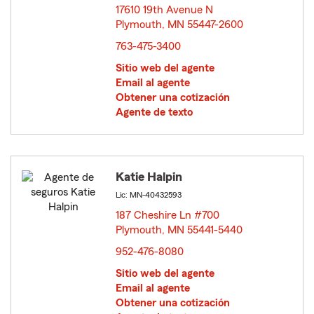
17610 19th Avenue N
Plymouth, MN 55447-2600
opens in new window
763-475-3400
Sitio web del agente
Email al agente
Obtener una cotización
Agente de texto
Katie Halpin
Lic: MN-40432593
187 Cheshire Ln #700
Plymouth, MN 55441-5440
opens in new window
952-476-8080
Sitio web del agente
Email al agente
Obtener una cotización