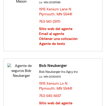
Lic: MN-20357086
1915 Xenium Lane N
Plymouth, MN 55441
opens in new window
763-561-2970
Sitio web del agente
Email al agente
Obtener una cotización
Agente de texto
Bob Neuberger
Bob Neuberger Ins Agcy Inc
Lic: MN-20300615
1915 Xenium Ln N
Plymouth, MN 55441
opens in new window
763-545-5657
Sitio web del agente