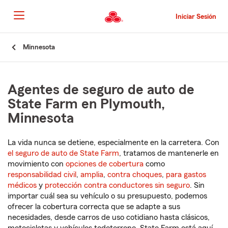
Pasar
al
Iniciar Sesión
contenido
principal
Comienzo
Minnesota
del
contenido
principal
Agentes de seguro de auto de
State Farm en Plymouth,
Minnesota
La vida nunca se detiene, especialmente en la carretera. Con
el seguro de auto de State Farm
, tratamos de mantenerle en
movimiento con
opciones de cobertura
como
responsabilidad civil
,
amplia
,
contra choques
,
para gastos
médicos
y
protección contra conductores sin seguro
. Sin
importar cuál sea su vehículo o su presupuesto, podemos
ofrecer la cobertura correcta que se adapte a sus
necesidades, desde carros de uso cotidiano hasta clásicos,