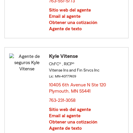
763-557-5773
Sitio web del agente
Email al agente
Obtener una cotización
Agente de texto
Kyle Vitense
ChFC® , RICP®
Vitense Ins and Fin Srvcs Inc
Lic: MN-40777409
10405 6th Avenue N Ste 120
Plymouth, MN 55441
opens in new window
763-231-3058
Sitio web del agente
Email al agente
Obtener una cotización
Agente de texto