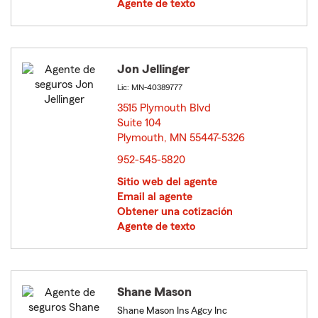
Agente de texto
Jon Jellinger
Lic: MN-40389777
3515 Plymouth Blvd
Suite 104
Plymouth, MN 55447-5326
opens in new window
952-545-5820
Sitio web del agente
Email al agente
Obtener una cotización
Agente de texto
Shane Mason
Shane Mason Ins Agcy Inc