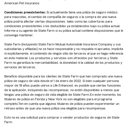
American Pet Insurance.
Condiciones preexistentes:
Si actualmente tiene una póliza de seguro médico
para mascotas, el cambio de compañía de seguros o la compra de una nueva
póliza podría afectar ciertas disposiciones, tales como las coberturas para
condiciones preexistentes o los deducibles ya establecidos bajo su póliza actual.
Informe a su agente de State Farm si su póliza actual contiene disposiciones que le
convenga mantener.
State Farm (incluyendo State Farm Mutual Automobile Insurance Company y sus
subsidiarias y afiliadas) no se hace responsable y no respalda ni aprueba, implícita
ni explícitamente, el contenido de ningún sitio de terceros al que se haga referencia
en este material. Los productos y servicios son ofrecidos por terceros y State
Farm no garantiza la mercantabilidad, la idoneidad ni la calidad de los productos y
servicios de terceros.
Beneficio disponible para los clientes de State Farm que han comprado una nueva
póliza de seguro de vida desde el 1 de enero de 2022. Si bien cualquier persona
mayor de 18 años puede unirse a Life Enhanced, es posible que ciertas funciones
de la aplicación, incluyendo las recompensas, no estén disponibles a menos que
tengas una póliza de seguro de vida elegible de State Farm.En este momento, los
titulares de póliza en Florida y New York no son elegibles para el programa
completo.Ten en cuenta que algunos titulares de póliza pueden experimentar un
retraso antes de que una nueva póliza sea elegible para recompensas.
Esto no es una solicitud para comprar o vender productos de seguros de State
Farm.