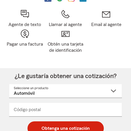
Agente de texto
Llamar al agente
Email al agente
Pagar una factura
Obtén una tarjeta
de identificación
¿Le gustaría obtener una cotización?
Seleccione un producto
Seleccione
un
nombre
de
producto
del
Código postal
Ingresa
Ingresa
_____
menú
un
un
desplegable
código
código
postal
postal
Obtenga una cotización
de
de