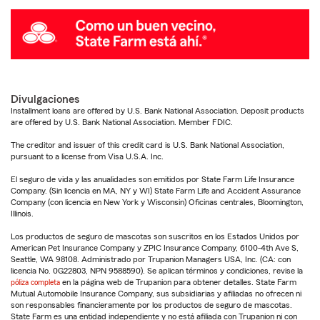
Divulgaciones
Installment loans are offered by U.S. Bank National Association. Deposit products
are offered by U.S. Bank National Association. Member FDIC.
The creditor and issuer of this credit card is U.S. Bank National Association,
pursuant to a license from Visa U.S.A. Inc.
El seguro de vida y las anualidades son emitidos por State Farm Life Insurance
Company. (Sin licencia en MA, NY y WI) State Farm Life and Accident Assurance
Company (con licencia en New York y Wisconsin) Oficinas centrales, Bloomington,
Illinois.
Los productos de seguro de mascotas son suscritos en los Estados Unidos por
American Pet Insurance Company y ZPIC Insurance Company, 6100-4th Ave S,
Seattle, WA 98108. Administrado por Trupanion Managers USA, Inc. (CA: con
licencia No. 0G22803, NPN 9588590). Se aplican términos y condiciones, revise la
póliza completa
en la página web de Trupanion para obtener detalles. State Farm
Mutual Automobile Insurance Company, sus subsidiarias y afiliadas no ofrecen ni
son responsables financieramente por los productos de seguro de mascotas.
State Farm es una entidad independiente y no está afiliada con Trupanion ni con