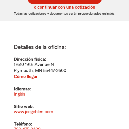
5
5
o continuar con una cotización
dígitos
dígitos
Todas las cotizaciones y documentos serán proporcionados en inglés.
Detalles de la oficina:
Dirección física:
17610 19th Avenue N
Plymouth
,
MN
55447-2600
Cómo llegar
Idiomas:
Inglés
Sitio web:
www.joegehlen.com
Teléfono: