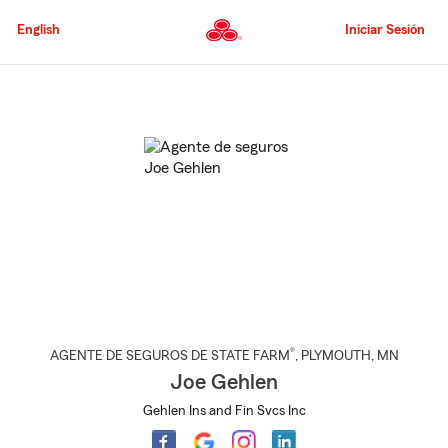
Pasar
al
English
Iniciar Sesión
contenido
principal
Comienzo
del
contenido
principal
®
AGENTE DE SEGUROS DE STATE FARM
,
PLYMOUTH
, MN
Joe Gehlen
Gehlen Ins and Fin Svcs Inc