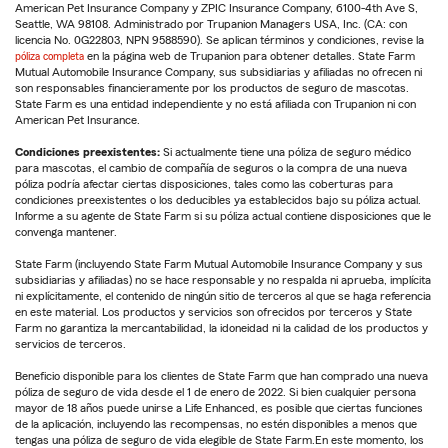
American Pet Insurance Company y ZPIC Insurance Company, 6100-4th Ave S,
Seattle, WA 98108. Administrado por Trupanion Managers USA, Inc. (CA: con
licencia No. 0G22803, NPN 9588590). Se aplican términos y condiciones, revise la
póliza completa
en la página web de Trupanion para obtener detalles. State Farm
Mutual Automobile Insurance Company, sus subsidiarias y afiliadas no ofrecen ni
son responsables financieramente por los productos de seguro de mascotas.
State Farm es una entidad independiente y no está afiliada con Trupanion ni con
American Pet Insurance.
Condiciones preexistentes:
Si actualmente tiene una póliza de seguro médico
para mascotas, el cambio de compañía de seguros o la compra de una nueva
póliza podría afectar ciertas disposiciones, tales como las coberturas para
condiciones preexistentes o los deducibles ya establecidos bajo su póliza actual.
Informe a su agente de State Farm si su póliza actual contiene disposiciones que le
convenga mantener.
State Farm (incluyendo State Farm Mutual Automobile Insurance Company y sus
subsidiarias y afiliadas) no se hace responsable y no respalda ni aprueba, implícita
ni explícitamente, el contenido de ningún sitio de terceros al que se haga referencia
en este material. Los productos y servicios son ofrecidos por terceros y State
Farm no garantiza la mercantabilidad, la idoneidad ni la calidad de los productos y
servicios de terceros.
Beneficio disponible para los clientes de State Farm que han comprado una nueva
póliza de seguro de vida desde el 1 de enero de 2022. Si bien cualquier persona
mayor de 18 años puede unirse a Life Enhanced, es posible que ciertas funciones
de la aplicación, incluyendo las recompensas, no estén disponibles a menos que
tengas una póliza de seguro de vida elegible de State Farm.En este momento, los