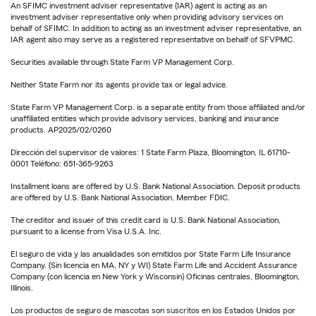
An SFIMC investment adviser representative (IAR) agent is acting as an
investment adviser representative only when providing advisory services on
behalf of SFIMC. In addition to acting as an investment adviser representative, an
IAR agent also may serve as a registered representative on behalf of SFVPMC.
Securities available through State Farm VP Management Corp.
Neither State Farm nor its agents provide tax or legal advice.
State Farm VP Management Corp. is a separate entity from those affiliated and/or
unaffiliated entities which provide advisory services, banking and insurance
products. AP2025/02/0260
Dirección del supervisor de valores: 1 State Farm Plaza, Bloomington, IL 61710-
0001 Teléfono: 651-365-9263
Installment loans are offered by U.S. Bank National Association. Deposit products
are offered by U.S. Bank National Association. Member FDIC.
The creditor and issuer of this credit card is U.S. Bank National Association,
pursuant to a license from Visa U.S.A. Inc.
El seguro de vida y las anualidades son emitidos por State Farm Life Insurance
Company. (Sin licencia en MA, NY y WI) State Farm Life and Accident Assurance
Company (con licencia en New York y Wisconsin) Oficinas centrales, Bloomington,
Illinois.
Los productos de seguro de mascotas son suscritos en los Estados Unidos por