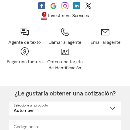
Investment Services
Agente de texto
Llamar al agente
Email al agente
Pagar una factura
Obtén una tarjeta
de identificación
¿Le gustaría obtener una cotización?
Seleccione un producto
Seleccione
un
nombre
de
producto
del
Código postal
Ingresa
Ingresa
_____
menú