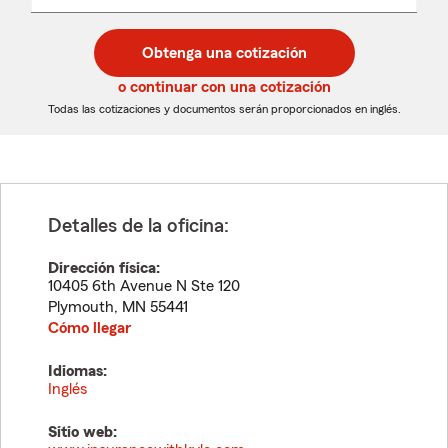
un
un
desplegable
código
código
postal
postal
Obtenga una cotización
de
de
5
5
o continuar con una cotización
dígitos
dígitos
Todas las cotizaciones y documentos serán proporcionados en inglés.
Detalles de la oficina:
Dirección física:
10405 6th Avenue N Ste 120
Plymouth
,
MN
55441
Cómo llegar
Idiomas:
Inglés
Sitio web: