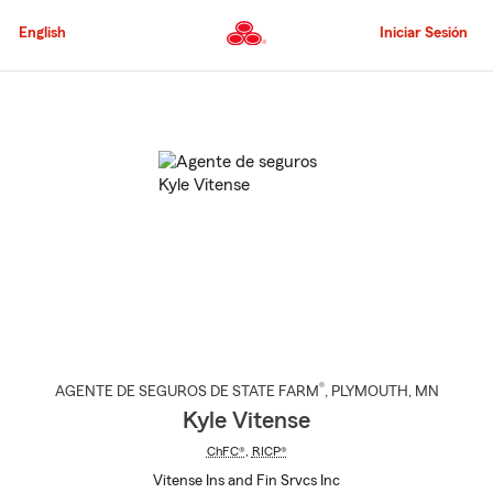
Pasar
al
English
Iniciar Sesión
contenido
principal
Comienzo
del
contenido
principal
®
AGENTE DE SEGUROS DE STATE FARM
,
PLYMOUTH
, MN
Kyle Vitense
ChFC®
,
RICP®
Vitense Ins and Fin Srvcs Inc