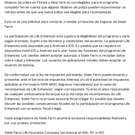
titulares de póliza en Florida y New York no son elegibles para el programa
completo.Ten en cuenta que algunos titulares de póliza pueden experimentar un
retraso antes de que una nueva póliza sea elegible para recompensas.
Esto no es una solicitud para comprar o vender productos de seguros de State
Farm.
La participación de Life Enhanced está sujeta a la elegibilidad del programa y varía
según el estado. Sujeto a los términos y condiciones del acuerdo. La aplicación Life
Enhanced está disponible para Android e iOS. Es posible que se requiera un
dispositivo móvil iOS o Android para usar todas las funciones del programa Life
Enhanced. Los clientes deben aceptar autorizar a State Farm a recopilar datos
sobre salud y bienestar. Los usuarios de aplicaciones móviles deben aceptar un
acuerdo de licencia.
De conformidad con la ley de impuestos pertinente, State Farm puede enviarte y
presentar ante el Servicio de Impuestos Internos y/u otra autoridad de impuestos
aplicable un Formulario 1099-MISC (ingresos misceláneos) por el canje de
recompensas de Life Enhanced, según corresponda. Tú eres el único responsable
de cualquier consecuencia fiscal que surja del canje de recompensas de Life
Enhanced. State Farm no provee asesoría fiscal ni legal. Es posible que desees
discutir las posibles consecuencias fiscales de tu participación en el programa Life
Enhanced con un asesor fiscal o legal.
Cada aseguradora de State Farm asume la exclusiva responsabilidad financiera
por sus propios productos.
State Farm Life Insurance Company (sin licencia en MA, NY ni WI)