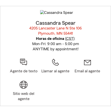
Skip
to
before
map.
Cassandra Spear
4205 Lancaster Lane N Ste 106
Plymouth, MN 55441
opens in new window
Horas de oficina
(
CST
):
Mon-Fri: 9:00 am - 5:00 pm
ANYTIME by appointment!
Agente de texto
Llamar al agente
Email al agente
Sitio web del
agente