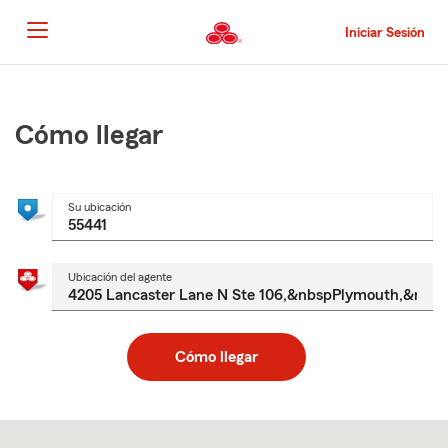
Pasar
al
Iniciar Sesión
contenido
principal
Comienzo
del
contenido
Cómo llegar
principal
Su ubicación
Ubicación del agente
Cómo llegar
Skip
to
after