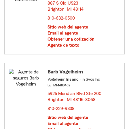
887 S Old US23
Brighton, MI 48114
opens in new window
810-632-0500
Sitio web del agente
Email al agente
Obtener una cotización
Agente de texto
Barb Vogelheim
Vogelheim Ins and Fin Svcs Inc
Lic: MI-1488462
5925 Meridian Blvd Ste 200
Brighton, MI 48116-8068
opens in new window
810-229-9338
Sitio web del agente
Email al agente