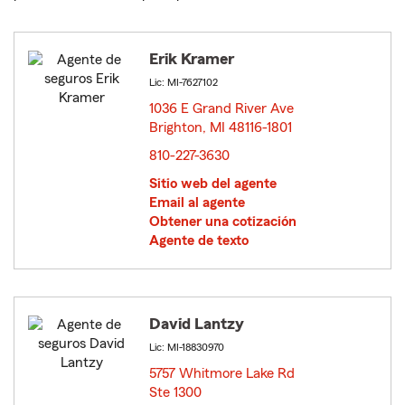
Erik Kramer
Lic: MI-7627102
1036 E Grand River Ave
Brighton, MI 48116-1801
opens in new window
810-227-3630
Sitio web del agente
Email al agente
Obtener una cotización
Agente de texto
David Lantzy
Lic: MI-18830970
5757 Whitmore Lake Rd
Ste 1300