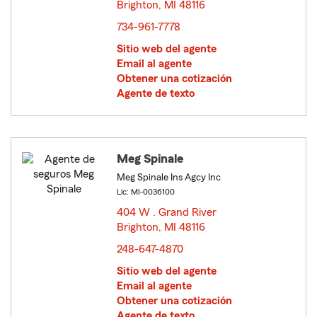
Brighton, MI 48116
opens in new window
734-961-7778
Sitio web del agente
Email al agente
Obtener una cotización
Agente de texto
Meg Spinale
Meg Spinale Ins Agcy Inc
Lic: MI-0036100
404 W . Grand River
Brighton, MI 48116
opens in new window
248-647-4870
Sitio web del agente
Email al agente
Obtener una cotización
Agente de texto