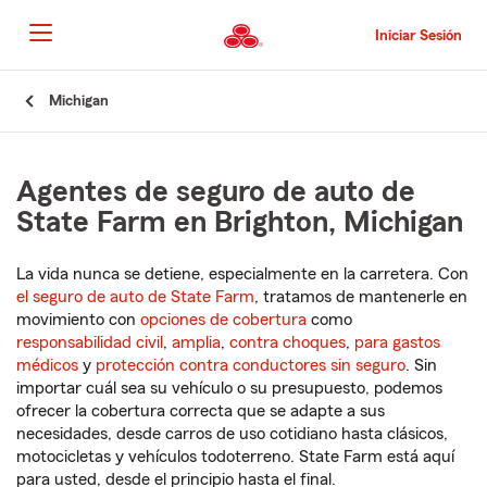
Pasar
al
Iniciar Sesión
contenido
principal
Comienzo
Michigan
del
contenido
principal
Agentes de seguro de auto de
State Farm en Brighton, Michigan
La vida nunca se detiene, especialmente en la carretera. Con
el seguro de auto de State Farm
, tratamos de mantenerle en
movimiento con
opciones de cobertura
como
responsabilidad civil
,
amplia
,
contra choques
,
para gastos
médicos
y
protección contra conductores sin seguro
. Sin
importar cuál sea su vehículo o su presupuesto, podemos
ofrecer la cobertura correcta que se adapte a sus
necesidades, desde carros de uso cotidiano hasta clásicos,
motocicletas y vehículos todoterreno. State Farm está aquí
para usted, desde el principio hasta el final.