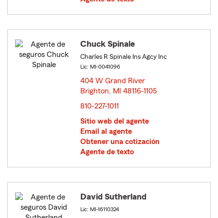
Chuck Spinale
Charles R Spinale Ins Agcy Inc
Lic: MI-0041096
404 W Grand River
Brighton, MI 48116-1105
opens in new window
810-227-1011
Sitio web del agente
Email al agente
Obtener una cotización
Agente de texto
David Sutherland
Lic: MI-16110324