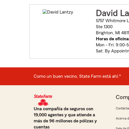
David L
5757 Whitmore L
Ste 1300
Brighton, MI 481
Horas de oficina
Mon - Fri: 9:00-
Sat: By Appoint
Como un buen vecino, State Farm está ahí.®
Comp
Una compañía de seguros con
Contáct
19,000 agentes y que atiende a
Acerca d
más de 96 millones de pólizas y
cuentas
Sala de 