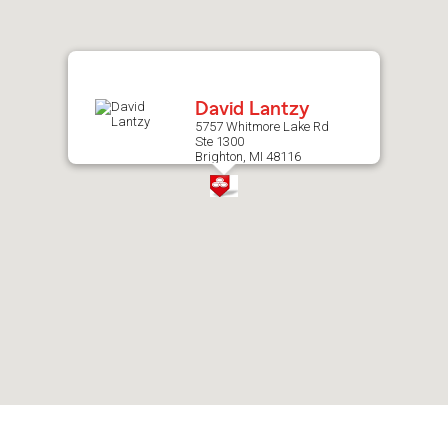
after
map.
David Lantzy
5757 Whitmore Lake Rd
Ste 1300
Brighton, MI 48116
Skip