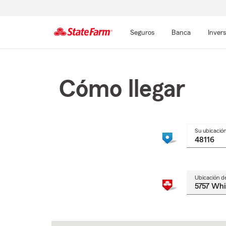
Seguros
Banca
Inver
Comienzo
del
contenido
Cómo llegar
principal
Su ubicació
Ubicación d