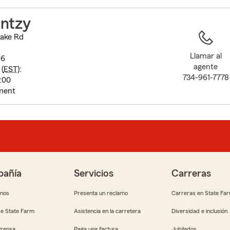
to
before
antzy
map.
ake Rd
Llamar al
16
agente
(
EST
):
734-961-7778
5:00
ment
añía
Servicios
Carreras
anos
Presenta un reclamo
Carreras en State Fa
e State Farm
Asistencia en la carretera
Diversidad e inclusión
Prensa
Paga una factura
Jubilados