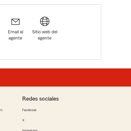
Email al
Sitio web del
agente
agente
Redes sociales
rm
Facebook
X
Instagram