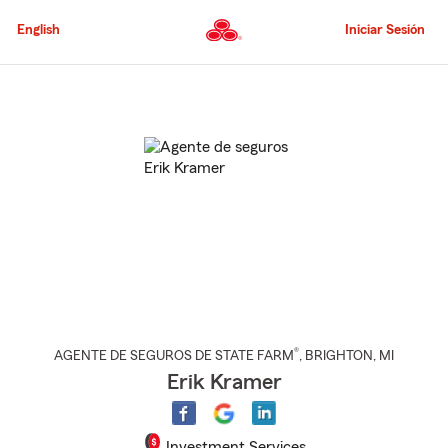
Pasar
al
English
Iniciar Sesión
contenido
principal
Comienzo
del
contenido
principal
®
AGENTE DE SEGUROS DE STATE FARM
,
BRIGHTON
, MI
Erik Kramer
Investment Services