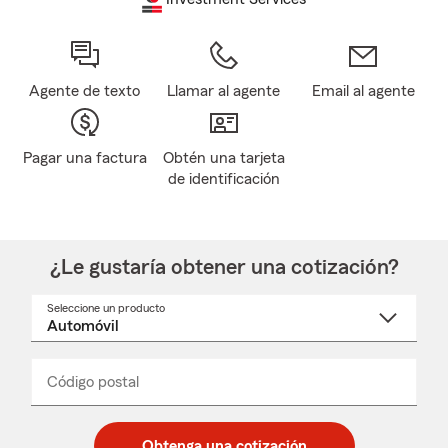
Agente de texto
Llamar al agente
Email al agente
Pagar una factura
Obtén una tarjeta
de identificación
¿Le gustaría obtener una cotización?
Seleccione un producto
Seleccione
un
nombre
de
producto
del
Código postal
Ingresa
Ingresa
_____
menú
un
un
desplegable
código
código
postal
postal
Obtenga una cotización