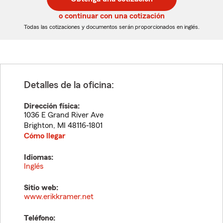
de
de
5
5
o continuar con una cotización
dígitos
dígitos
Todas las cotizaciones y documentos serán proporcionados en inglés.
Detalles de la oficina:
Dirección física:
1036 E Grand River Ave
Brighton
,
MI
48116-1801
Cómo llegar
Idiomas:
Inglés
Sitio web:
www.erikkramer.net
Teléfono: