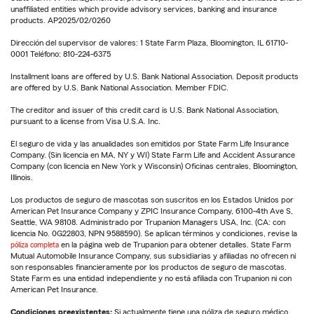
unaffiliated entities which provide advisory services, banking and insurance
products. AP2025/02/0260
Dirección del supervisor de valores: 1 State Farm Plaza, Bloomington, IL 61710-
0001 Teléfono: 810-224-6375
Installment loans are offered by U.S. Bank National Association. Deposit products
are offered by U.S. Bank National Association. Member FDIC.
The creditor and issuer of this credit card is U.S. Bank National Association,
pursuant to a license from Visa U.S.A. Inc.
El seguro de vida y las anualidades son emitidos por State Farm Life Insurance
Company. (Sin licencia en MA, NY y WI) State Farm Life and Accident Assurance
Company (con licencia en New York y Wisconsin) Oficinas centrales, Bloomington,
Illinois.
Los productos de seguro de mascotas son suscritos en los Estados Unidos por
American Pet Insurance Company y ZPIC Insurance Company, 6100-4th Ave S,
Seattle, WA 98108. Administrado por Trupanion Managers USA, Inc. (CA: con
licencia No. 0G22803, NPN 9588590). Se aplican términos y condiciones, revise la
póliza completa
en la página web de Trupanion para obtener detalles. State Farm
Mutual Automobile Insurance Company, sus subsidiarias y afiliadas no ofrecen ni
son responsables financieramente por los productos de seguro de mascotas.
State Farm es una entidad independiente y no está afiliada con Trupanion ni con
American Pet Insurance.
Condiciones preexistentes:
Si actualmente tiene una póliza de seguro médico