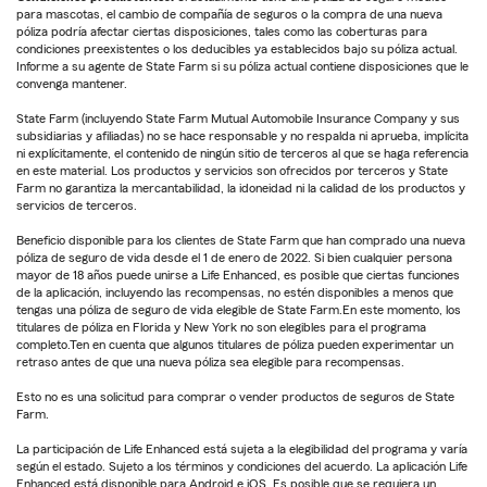
para mascotas, el cambio de compañía de seguros o la compra de una nueva
póliza podría afectar ciertas disposiciones, tales como las coberturas para
condiciones preexistentes o los deducibles ya establecidos bajo su póliza actual.
Informe a su agente de State Farm si su póliza actual contiene disposiciones que le
convenga mantener.
State Farm (incluyendo State Farm Mutual Automobile Insurance Company y sus
subsidiarias y afiliadas) no se hace responsable y no respalda ni aprueba, implícita
ni explícitamente, el contenido de ningún sitio de terceros al que se haga referencia
en este material. Los productos y servicios son ofrecidos por terceros y State
Farm no garantiza la mercantabilidad, la idoneidad ni la calidad de los productos y
servicios de terceros.
Beneficio disponible para los clientes de State Farm que han comprado una nueva
póliza de seguro de vida desde el 1 de enero de 2022. Si bien cualquier persona
mayor de 18 años puede unirse a Life Enhanced, es posible que ciertas funciones
de la aplicación, incluyendo las recompensas, no estén disponibles a menos que
tengas una póliza de seguro de vida elegible de State Farm.En este momento, los
titulares de póliza en Florida y New York no son elegibles para el programa
completo.Ten en cuenta que algunos titulares de póliza pueden experimentar un
retraso antes de que una nueva póliza sea elegible para recompensas.
Esto no es una solicitud para comprar o vender productos de seguros de State
Farm.
La participación de Life Enhanced está sujeta a la elegibilidad del programa y varía
según el estado. Sujeto a los términos y condiciones del acuerdo. La aplicación Life
Enhanced está disponible para Android e iOS. Es posible que se requiera un