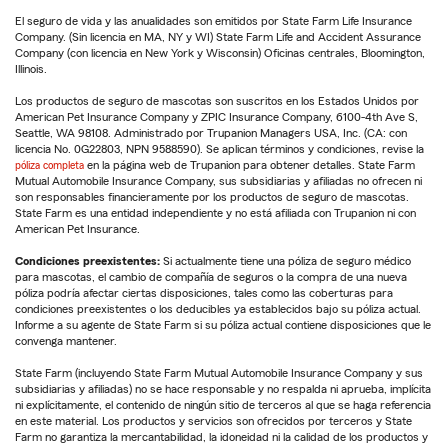
El seguro de vida y las anualidades son emitidos por State Farm Life Insurance
Company. (Sin licencia en MA, NY y WI) State Farm Life and Accident Assurance
Company (con licencia en New York y Wisconsin) Oficinas centrales, Bloomington,
Illinois.
Los productos de seguro de mascotas son suscritos en los Estados Unidos por
American Pet Insurance Company y ZPIC Insurance Company, 6100-4th Ave S,
Seattle, WA 98108. Administrado por Trupanion Managers USA, Inc. (CA: con
licencia No. 0G22803, NPN 9588590). Se aplican términos y condiciones, revise la
póliza completa
en la página web de Trupanion para obtener detalles. State Farm
Mutual Automobile Insurance Company, sus subsidiarias y afiliadas no ofrecen ni
son responsables financieramente por los productos de seguro de mascotas.
State Farm es una entidad independiente y no está afiliada con Trupanion ni con
American Pet Insurance.
Condiciones preexistentes:
Si actualmente tiene una póliza de seguro médico
para mascotas, el cambio de compañía de seguros o la compra de una nueva
póliza podría afectar ciertas disposiciones, tales como las coberturas para
condiciones preexistentes o los deducibles ya establecidos bajo su póliza actual.
Informe a su agente de State Farm si su póliza actual contiene disposiciones que le
convenga mantener.
State Farm (incluyendo State Farm Mutual Automobile Insurance Company y sus
subsidiarias y afiliadas) no se hace responsable y no respalda ni aprueba, implícita
ni explícitamente, el contenido de ningún sitio de terceros al que se haga referencia
en este material. Los productos y servicios son ofrecidos por terceros y State
Farm no garantiza la mercantabilidad, la idoneidad ni la calidad de los productos y