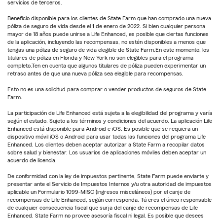
servicios de terceros.
Beneficio disponible para los clientes de State Farm que han comprado una nueva
póliza de seguro de vida desde el 1 de enero de 2022. Si bien cualquier persona
mayor de 18 años puede unirse a Life Enhanced, es posible que ciertas funciones
de la aplicación, incluyendo las recompensas, no estén disponibles a menos que
tengas una póliza de seguro de vida elegible de State Farm.En este momento, los
titulares de póliza en Florida y New York no son elegibles para el programa
completo.Ten en cuenta que algunos titulares de póliza pueden experimentar un
retraso antes de que una nueva póliza sea elegible para recompensas.
Esto no es una solicitud para comprar o vender productos de seguros de State
Farm.
La participación de Life Enhanced está sujeta a la elegibilidad del programa y varía
según el estado. Sujeto a los términos y condiciones del acuerdo. La aplicación Life
Enhanced está disponible para Android e iOS. Es posible que se requiera un
dispositivo móvil iOS o Android para usar todas las funciones del programa Life
Enhanced. Los clientes deben aceptar autorizar a State Farm a recopilar datos
sobre salud y bienestar. Los usuarios de aplicaciones móviles deben aceptar un
acuerdo de licencia.
De conformidad con la ley de impuestos pertinente, State Farm puede enviarte y
presentar ante el Servicio de Impuestos Internos y/u otra autoridad de impuestos
aplicable un Formulario 1099-MISC (ingresos misceláneos) por el canje de
recompensas de Life Enhanced, según corresponda. Tú eres el único responsable
de cualquier consecuencia fiscal que surja del canje de recompensas de Life
Enhanced. State Farm no provee asesoría fiscal ni legal. Es posible que desees