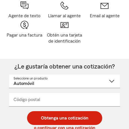
Agente de texto
Llamar al agente
Email al agente
Pagar una factura
Obtén una tarjeta
de identificación
¿Le gustaría obtener una cotización?
Seleccione un producto
Seleccione
un
nombre
de
producto
del
Código postal
Ingresa
Ingresa
_____
menú
un
un
desplegable
código
código
postal
postal
Obtenga una cotización
de
de
5
5
o continuar con una cotización