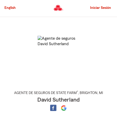
Pasar
al
English
Iniciar Sesión
contenido
principal
Comienzo
del
contenido
principal
®
AGENTE DE SEGUROS DE STATE FARM
,
BRIGHTON
, MI
David Sutherland