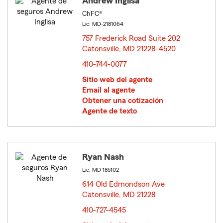
Andrew Inglisa
ChFC®
Lic: MD-2181064
757 Frederick Road Suite 202
Catonsville, MD 21228-4520
opens in new window
410-744-0077
Sitio web del agente
Email al agente
Obtener una cotización
Agente de texto
Ryan Nash
Lic: MD-185102
614 Old Edmondson Ave
Catonsville, MD 21228
opens in new window
410-727-4545