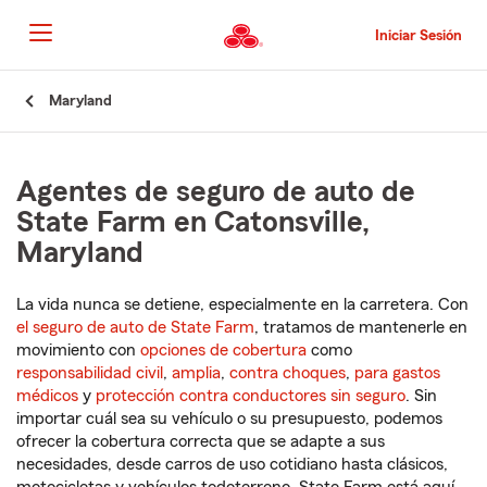
Pasar
al
Iniciar Sesión
contenido
principal
Comienzo
Maryland
del
contenido
principal
Agentes de seguro de auto de
State Farm en Catonsville,
Maryland
La vida nunca se detiene, especialmente en la carretera. Con
el seguro de auto de State Farm
, tratamos de mantenerle en
movimiento con
opciones de cobertura
como
responsabilidad civil
,
amplia
,
contra choques
,
para gastos
médicos
y
protección contra conductores sin seguro
. Sin
importar cuál sea su vehículo o su presupuesto, podemos
ofrecer la cobertura correcta que se adapte a sus
necesidades, desde carros de uso cotidiano hasta clásicos,