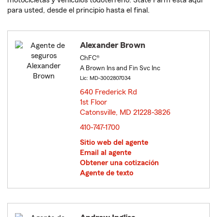
motocicletas y vehículos todoterreno. State Farm está aquí
para usted, desde el principio hasta el final.
Alexander Brown
ChFC®
A Brown Ins and Fin Svc Inc
Lic: MD-3002807034
640 Frederick Rd
1st Floor
Catonsville, MD 21228-3826
opens in new window
410-747-1700
Sitio web del agente
Email al agente
Obtener una cotización
Agente de texto