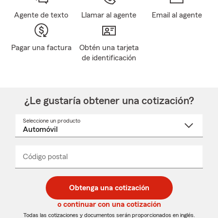
Agente de texto
Llamar al agente
Email al agente
Pagar una factura
Obtén una tarjeta
de identificación
¿Le gustaría obtener una cotización?
Seleccione un producto
Seleccione
un
nombre
de
producto
del
Código postal
Ingresa
Ingresa
_____
menú
un
un
desplegable
código
código
postal
postal
Obtenga una cotización
de
de
5
5
o continuar con una cotización
dígitos
dígitos
Todas las cotizaciones y documentos serán proporcionados en inglés.