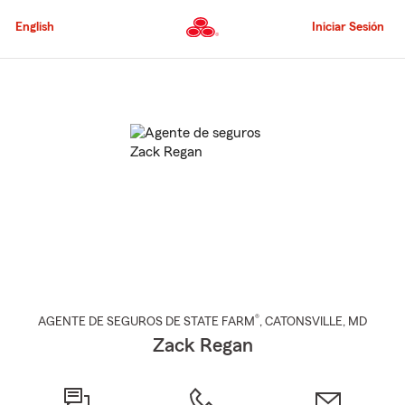
Pasar
al
English
Iniciar Sesión
contenido
principal
Comienzo
del
contenido
principal
®
AGENTE DE SEGUROS DE STATE FARM
,
CATONSVILLE
, MD
Zack Regan