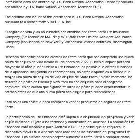
Installment loans are offered by U.S. Bank National Association. Deposit products
are offered by U.S. Bank National Association. Member FDIC.
The creditor and issuer of this credit card is U.S. Bank National Association,
pursuant to a license from Visa U.S.A. Inc.
El seguro de vida y las anualidades son emitidos por State Farm Life Insurance
Company. (Sin licencia en MA, NY y WI) State Farm Life and Accident Assurance
Company (con licencia en New York y Wisconsin) Oficinas centrales, Bloomington,
Illinois.
Beneficio disponible para los clientes de State Farm que han comprado una nueva
póliza de seguro de vida desde el 1 de enero de 2022. Si bien cualquier persona
mayor de 18 años puede unirse a Life Enhanced, es posible que ciertas funciones
de la aplicación, incluyendo las recompensas, no estén disponibles a menos que
tengas una póliza de seguro de vida elegible de State Farm.En este momento, los
titulares de póliza en Florida y New York no son elegibles para el programa
completo.Ten en cuenta que algunos titulares de póliza pueden experimentar un
retraso antes de que una nueva póliza sea elegible para recompensas.
Esto no es una solicitud para comprar o vender productos de seguros de State
Farm.
La participación de Life Enhanced está sujeta a la elegibilidad del programa y varía
según el estado. Sujeto a los términos y condiciones del acuerdo. La aplicación Life
Enhanced está disponible para Android e iOS. Es posible que se requiera un
dispositivo móvil iOS o Android para usar todas las funciones del programa Life
Enhanced. Los clientes deben aceptar autorizar a State Farm a recopilar datos