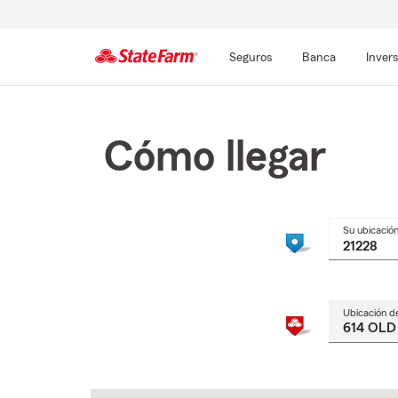
Seguros
Banca
Inver
Comienzo
del
contenido
Cómo llegar
principal
Su ubicació
Ubicación d