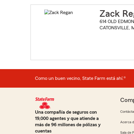
Zack Re
614 OLD EDMON
CATONSVILLE, M
Como un buen vecino, State Farm está ahí.®
Comp
Una compañía de seguros con
Contáct
19,000 agentes y que atiende a
Acerca d
más de 96 millones de pólizas y
cuentas
Sala de 