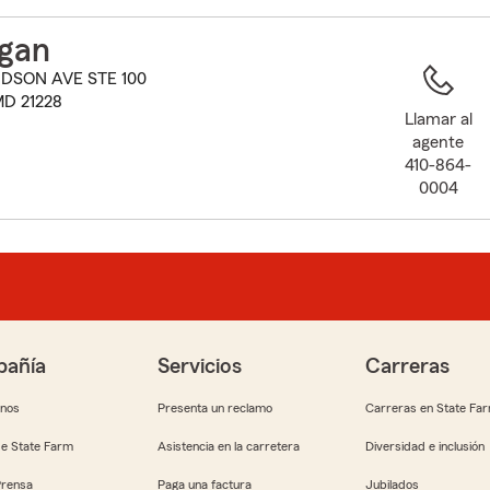
to
before
gan
map.
DSON AVE STE 100
D 21228
Llamar al
agente
410-864-
0004
añía
Servicios
Carreras
anos
Presenta un reclamo
Carreras en State Fa
e State Farm
Asistencia en la carretera
Diversidad e inclusión
Prensa
Paga una factura
Jubilados