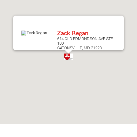
after
map.
Zack Regan
614 OLD EDMONDSON AVE STE
100
CATONSVILLE, MD 21228
Skip