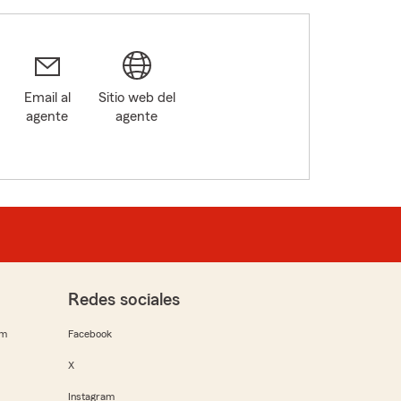
Email al
Sitio web del
agente
agente
Redes sociales
rm
Facebook
X
Instagram