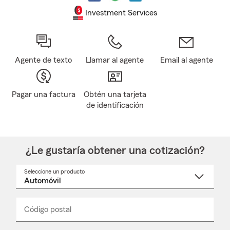
Investment Services
Agente de texto
Llamar al agente
Email al agente
Pagar una factura
Obtén una tarjeta
de identificación
¿Le gustaría obtener una cotización?
Seleccione un producto
Seleccione
un
nombre
de
producto
del
Código postal
Ingresa
Ingresa
_____
menú
un
un
desplegable
código
código