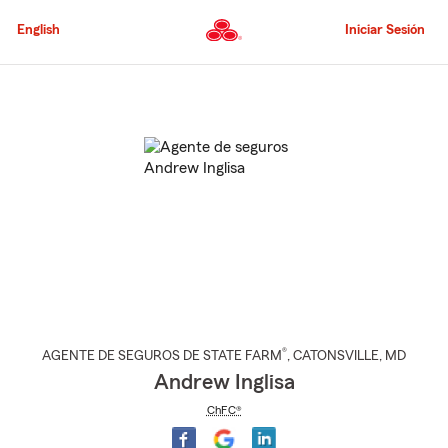
Pasar
al
English
Iniciar Sesión
contenido
principal
Comienzo
del
contenido
principal
®
AGENTE DE SEGUROS DE STATE FARM
,
CATONSVILLE
, MD
Andrew Inglisa
ChFC®