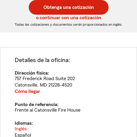
postal
postal
Obtenga una cotización
de
de
5
5
o continuar con una cotización
dígitos
dígitos
Todas las cotizaciones y documentos serán proporcionados en inglés.
Detalles de la oficina:
Dirección física:
757 Frederick Road Suite 202
Catonsville
,
MD
21228-4520
Cómo llegar
Punto de referencia:
Frente al Catonsville Fire House
Idiomas:
Inglés
Español