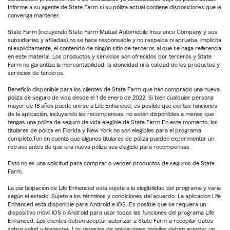
Informe a su agente de State Farm si su póliza actual contiene disposiciones que le
convenga mantener.
State Farm (incluyendo State Farm Mutual Automobile Insurance Company y sus
subsidiarias y afiliadas) no se hace responsable y no respalda ni aprueba, implícita
ni explícitamente, el contenido de ningún sitio de terceros al que se haga referencia
en este material. Los productos y servicios son ofrecidos por terceros y State
Farm no garantiza la mercantabilidad, la idoneidad ni la calidad de los productos y
servicios de terceros.
Beneficio disponible para los clientes de State Farm que han comprado una nueva
póliza de seguro de vida desde el 1 de enero de 2022. Si bien cualquier persona
mayor de 18 años puede unirse a Life Enhanced, es posible que ciertas funciones
de la aplicación, incluyendo las recompensas, no estén disponibles a menos que
tengas una póliza de seguro de vida elegible de State Farm.En este momento, los
titulares de póliza en Florida y New York no son elegibles para el programa
completo.Ten en cuenta que algunos titulares de póliza pueden experimentar un
retraso antes de que una nueva póliza sea elegible para recompensas.
Esto no es una solicitud para comprar o vender productos de seguros de State
Farm.
La participación de Life Enhanced está sujeta a la elegibilidad del programa y varía
según el estado. Sujeto a los términos y condiciones del acuerdo. La aplicación Life
Enhanced está disponible para Android e iOS. Es posible que se requiera un
dispositivo móvil iOS o Android para usar todas las funciones del programa Life
Enhanced. Los clientes deben aceptar autorizar a State Farm a recopilar datos
sobre salud y bienestar. Los usuarios de aplicaciones móviles deben aceptar un