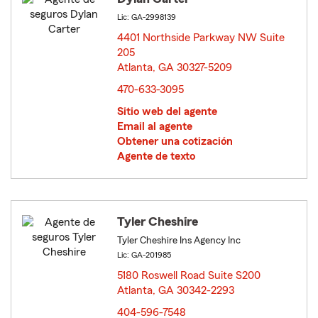
Lic: GA-2998139
4401 Northside Parkway NW Suite
205
Atlanta, GA 30327-5209
opens in new window
470-633-3095
Sitio web del agente
Email al agente
Obtener una cotización
Agente de texto
Tyler Cheshire
Tyler Cheshire Ins Agency Inc
Lic: GA-201985
5180 Roswell Road Suite S200
Atlanta, GA 30342-2293
opens in new window
404-596-7548