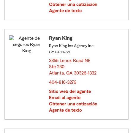
Obtener una cotización
Agente de texto
Ryan King
Ryan King Ins Agency Inc
Lic: GA-182721
3355 Lenox Road NE
Ste 230
Atlanta, GA 30326-1332
opens in new window
404-816-3276
Sitio web del agente
Email al agente
Obtener una cotización
Agente de texto