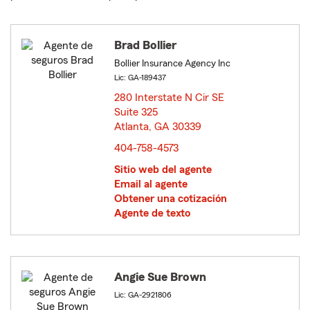
Brad Bollier
Bollier Insurance Agency Inc
Lic: GA-189437
280 Interstate N Cir SE
Suite 325
Atlanta, GA 30339
opens in new window
404-758-4573
Sitio web del agente
Email al agente
Obtener una cotización
Agente de texto
Angie Sue Brown
Lic: GA-2921806