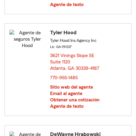
Agente de texto
Tyler Hood
Tyler Hood Ins Agency Inc
Lic: GA-191227
3621 Vinings Slope SE
Suite 1120
Atlanta, GA 30339-4187
opens in new window
770-955-1485
Sitio web del agente
Email al agente
Obtener una cotización
Agente de texto
DeWayne Hrabowski