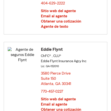
404-629-2222
Sitio web del agente
Email al agente
Obtener una cotización
Agente de texto
Eddie Flynt
ChFC® , CLU®
Eddie Flynt Insurance Agcy Inc
Lic: GA-152010
3580 Pierce Drive
Suite 150
Atlanta, GA 30341
opens in new window
770-457-0227
Sitio web del agente
Email al agente
Obtener una cotización