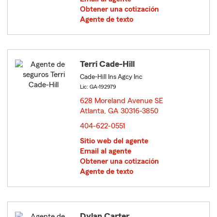
Obtener una cotización
Agente de texto
Terri Cade-Hill
Cade-Hill Ins Agcy Inc
Lic: GA-192979
628 Moreland Avenue SE
Atlanta, GA 30316-3850
opens in new window
404-622-0551
Sitio web del agente
Email al agente
Obtener una cotización
Agente de texto
Dylan Carter