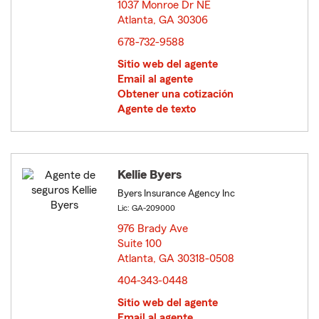
1037 Monroe Dr NE
Atlanta, GA 30306
opens in new window
678-732-9588
Sitio web del agente
Email al agente
Obtener una cotización
Agente de texto
Kellie Byers
Byers Insurance Agency Inc
Lic: GA-209000
976 Brady Ave
Suite 100
Atlanta, GA 30318-0508
opens in new window
404-343-0448
Sitio web del agente
Email al agente