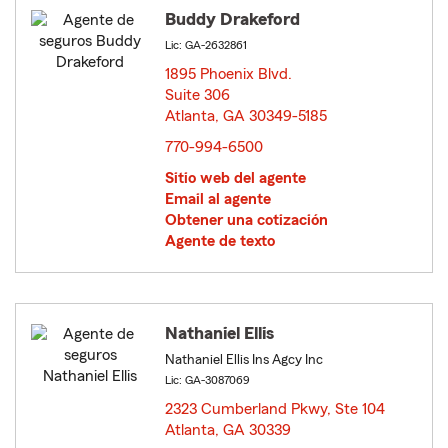
Buddy Drakeford
Lic: GA-2632861
1895 Phoenix Blvd.
Suite 306
Atlanta, GA 30349-5185
opens in new window
770-994-6500
Sitio web del agente
Email al agente
Obtener una cotización
Agente de texto
Nathaniel Ellis
Nathaniel Ellis Ins Agcy Inc
Lic: GA-3087069
2323 Cumberland Pkwy, Ste 104
Atlanta, GA 30339
opens in new window