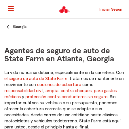
Pasar
al
Iniciar Sesión
contenido
principal
Comienzo
Georgia
del
contenido
principal
Agentes de seguro de auto de
State Farm en Atlanta, Georgia
La vida nunca se detiene, especialmente en la carretera. Con
el seguro de auto de State Farm
, tratamos de mantenerle en
movimiento con
opciones de cobertura
como
responsabilidad civil
,
amplia
,
contra choques
,
para gastos
médicos
y
protección contra conductores sin seguro
. Sin
importar cuál sea su vehículo o su presupuesto, podemos
ofrecer la cobertura correcta que se adapte a sus
necesidades, desde carros de uso cotidiano hasta clásicos,
motocicletas y vehículos todoterreno. State Farm está aquí
para usted, desde el principio hasta el final.