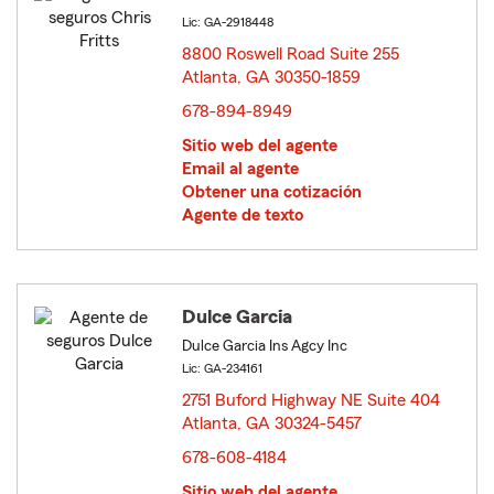
Lic: GA-2918448
8800 Roswell Road Suite 255
Atlanta, GA 30350-1859
opens in new window
678-894-8949
Sitio web del agente
Email al agente
Obtener una cotización
Agente de texto
Dulce Garcia
Dulce Garcia Ins Agcy Inc
Lic: GA-234161
2751 Buford Highway NE Suite 404
Atlanta, GA 30324-5457
opens in new window
678-608-4184
Sitio web del agente