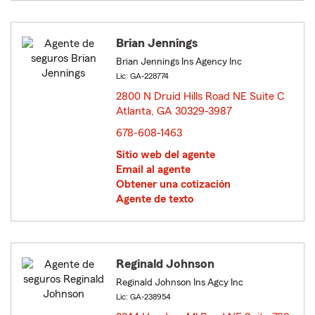
Brian Jennings
Brian Jennings Ins Agency Inc
Lic: GA-228774
2800 N Druid Hills Road NE Suite C
Atlanta, GA 30329-3987
opens in new window
678-608-1463
Sitio web del agente
Email al agente
Obtener una cotización
Agente de texto
Reginald Johnson
Reginald Johnson Ins Agcy Inc
Lic: GA-238954