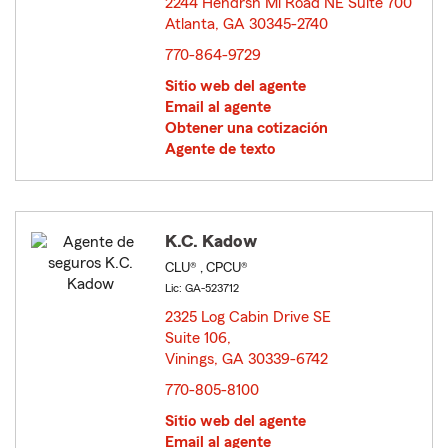
2244 Hendrsn Ml Road NE Suite 700
Atlanta, GA 30345-2740
opens in new window
770-864-9729
Sitio web del agente
Email al agente
Obtener una cotización
Agente de texto
K.C. Kadow
CLU® , CPCU®
Lic: GA-523712
2325 Log Cabin Drive SE
Suite 106,
Vinings, GA 30339-6742
opens in new window
770-805-8100
Sitio web del agente
Email al agente