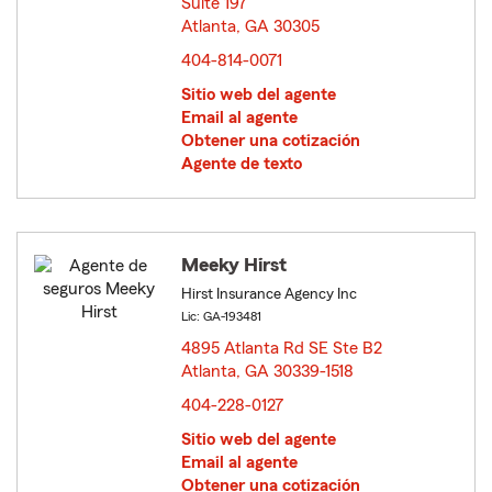
Suite 197
Atlanta, GA 30305
opens in new window
404-814-0071
Sitio web del agente
Email al agente
Obtener una cotización
Agente de texto
Meeky Hirst
Hirst Insurance Agency Inc
Lic: GA-193481
4895 Atlanta Rd SE Ste B2
Atlanta, GA 30339-1518
opens in new window
404-228-0127
Sitio web del agente
Email al agente
Obtener una cotización