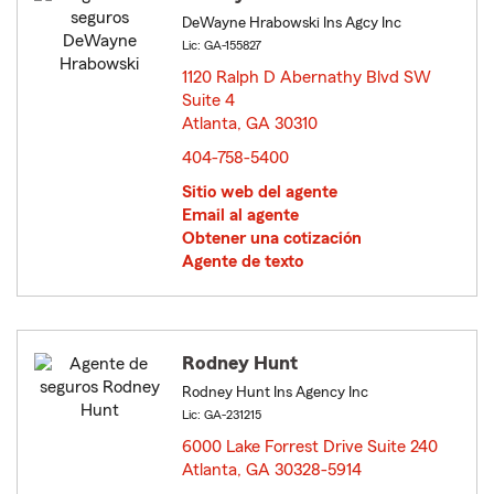
DeWayne Hrabowski Ins Agcy Inc
Lic: GA-155827
1120 Ralph D Abernathy Blvd SW
Suite 4
Atlanta, GA 30310
opens in new window
404-758-5400
Sitio web del agente
Email al agente
Obtener una cotización
Agente de texto
Rodney Hunt
Rodney Hunt Ins Agency Inc
Lic: GA-231215
6000 Lake Forrest Drive Suite 240
Atlanta, GA 30328-5914
opens in new window