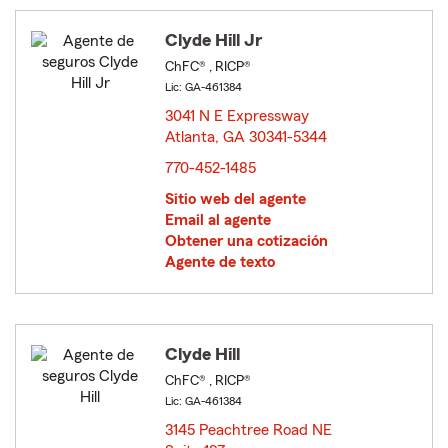
Clyde Hill Jr
ChFC® , RICP®
Lic: GA-461384
3041 N E Expressway
Atlanta, GA 30341-5344
opens in new window
770-452-1485
Sitio web del agente
Email al agente
Obtener una cotización
Agente de texto
Clyde Hill
ChFC® , RICP®
Lic: GA-461384
3145 Peachtree Road NE