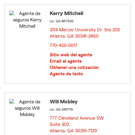
Kerry Mitchell
Lic: GA-867920
3114 Mercer University Dr. Ste 205
Atlanta, GA 30341-2460
opens in new window
770-455-0017
Sitio web del agente
Email al agente
Obtener una cotización
Agente de texto
Will Mobley
Lic: GA-3411719
777 Cleveland Avenue SW
Suite 302
Atlanta, GA 30315-7129
opens in new window