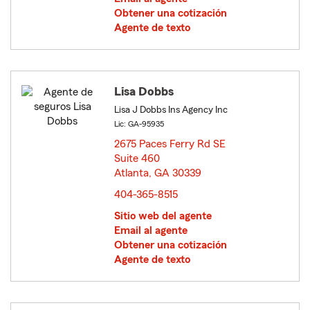
Obtener una cotización
Agente de texto
Lisa Dobbs
Lisa J Dobbs Ins Agency Inc
Lic: GA-95935
2675 Paces Ferry Rd SE
Suite 460
Atlanta, GA 30339
opens in new window
404-365-8515
Sitio web del agente
Email al agente
Obtener una cotización
Agente de texto