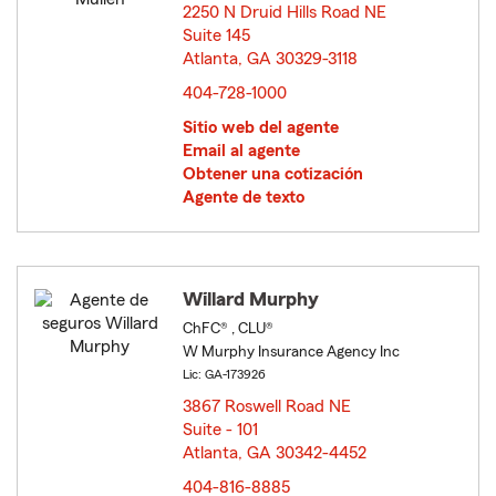
2250 N Druid Hills Road NE
Suite 145
Atlanta, GA 30329-3118
opens in new window
404-728-1000
Sitio web del agente
Email al agente
Obtener una cotización
Agente de texto
Willard Murphy
ChFC® , CLU®
W Murphy Insurance Agency Inc
Lic: GA-173926
3867 Roswell Road NE
Suite - 101
Atlanta, GA 30342-4452
opens in new window
404-816-8885