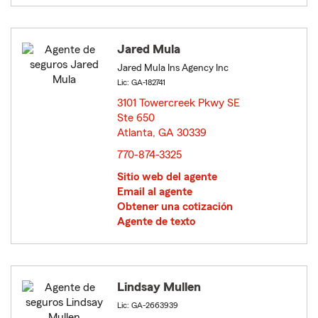
Jared Mula
Jared Mula Ins Agency Inc
Lic: GA-182741
3101 Towercreek Pkwy SE
Ste 650
Atlanta, GA 30339
opens in new window
770-874-3325
Sitio web del agente
Email al agente
Obtener una cotización
Agente de texto
Lindsay Mullen
Lic: GA-2663939