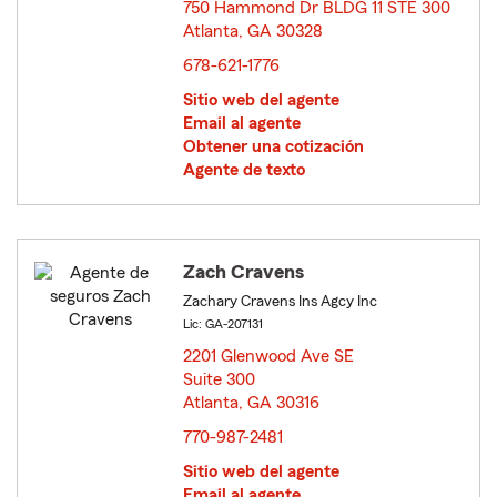
750 Hammond Dr BLDG 11 STE 300
Atlanta, GA 30328
opens in new window
678-621-1776
Sitio web del agente
Email al agente
Obtener una cotización
Agente de texto
Zach Cravens
Zachary Cravens Ins Agcy Inc
Lic: GA-207131
2201 Glenwood Ave SE
Suite 300
Atlanta, GA 30316
opens in new window
770-987-2481
Sitio web del agente
Email al agente