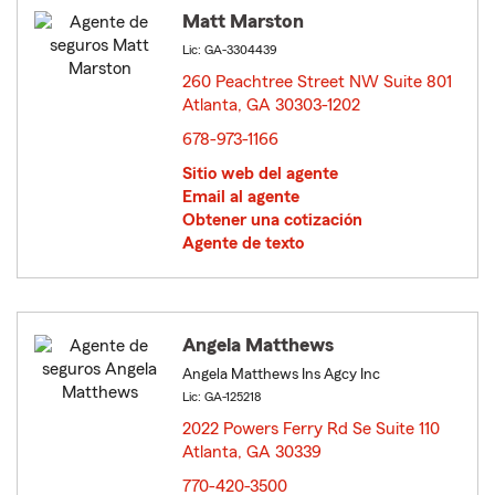
Matt Marston
Lic: GA-3304439
260 Peachtree Street NW Suite 801
Atlanta, GA 30303-1202
opens in new window
678-973-1166
Sitio web del agente
Email al agente
Obtener una cotización
Agente de texto
Angela Matthews
Angela Matthews Ins Agcy Inc
Lic: GA-125218
2022 Powers Ferry Rd Se Suite 110
Atlanta, GA 30339
opens in new window
770-420-3500