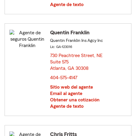
Agente de texto
Quentin Franklin
Quentin Franklin Ins Agcy Inc
Lic: GA-123016
730 Peachtree Street, NE
Suite 575
Atlanta, GA 30308
opens in new window
404-575-4147
Sitio web del agente
Email al agente
Obtener una cotización
Agente de texto
Chris Fritts