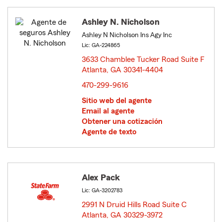
Ashley N. Nicholson
Ashley N Nicholson Ins Agy Inc
Lic: GA-224865
3633 Chamblee Tucker Road Suite F
Atlanta, GA 30341-4404
opens in new window
470-299-9616
Sitio web del agente
Email al agente
Obtener una cotización
Agente de texto
Alex Pack
Lic: GA-3202783
2991 N Druid Hills Road Suite C
Atlanta, GA 30329-3972
opens in new window