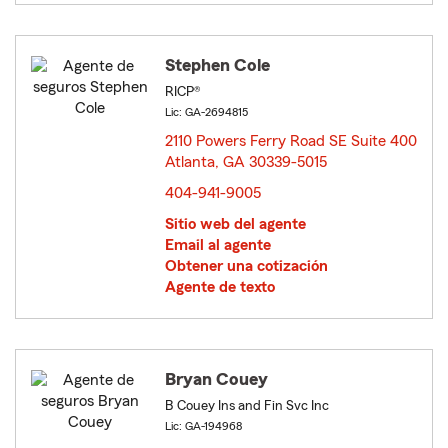
Stephen Cole
RICP®
Lic: GA-2694815
2110 Powers Ferry Road SE Suite 400
Atlanta, GA 30339-5015
opens in new window
404-941-9005
Sitio web del agente
Email al agente
Obtener una cotización
Agente de texto
Bryan Couey
B Couey Ins and Fin Svc Inc
Lic: GA-194968