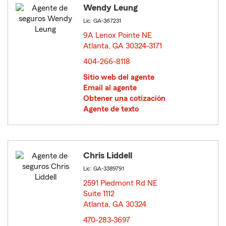
Wendy Leung
Lic: GA-367231
9A Lenox Pointe NE
Atlanta, GA 30324-3171
opens in new window
404-266-8118
Sitio web del agente
Email al agente
Obtener una cotización
Agente de texto
Chris Liddell
Lic: GA-3389791
2591 Piedmont Rd NE
Suite 1112
Atlanta, GA 30324
opens in new window
470-283-3697