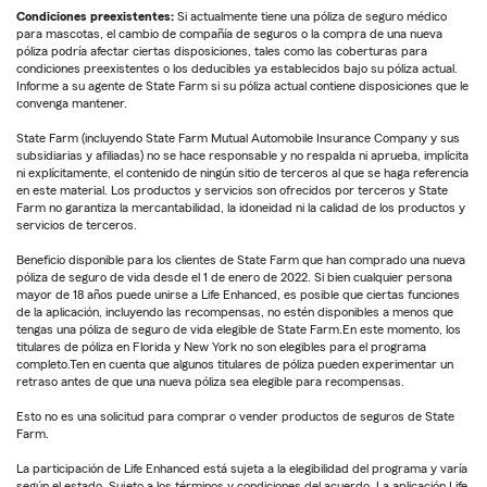
Condiciones preexistentes:
Si actualmente tiene una póliza de seguro médico
para mascotas, el cambio de compañía de seguros o la compra de una nueva
póliza podría afectar ciertas disposiciones, tales como las coberturas para
condiciones preexistentes o los deducibles ya establecidos bajo su póliza actual.
Informe a su agente de State Farm si su póliza actual contiene disposiciones que le
convenga mantener.
State Farm (incluyendo State Farm Mutual Automobile Insurance Company y sus
subsidiarias y afiliadas) no se hace responsable y no respalda ni aprueba, implícita
ni explícitamente, el contenido de ningún sitio de terceros al que se haga referencia
en este material. Los productos y servicios son ofrecidos por terceros y State
Farm no garantiza la mercantabilidad, la idoneidad ni la calidad de los productos y
servicios de terceros.
Beneficio disponible para los clientes de State Farm que han comprado una nueva
póliza de seguro de vida desde el 1 de enero de 2022. Si bien cualquier persona
mayor de 18 años puede unirse a Life Enhanced, es posible que ciertas funciones
de la aplicación, incluyendo las recompensas, no estén disponibles a menos que
tengas una póliza de seguro de vida elegible de State Farm.En este momento, los
titulares de póliza en Florida y New York no son elegibles para el programa
completo.Ten en cuenta que algunos titulares de póliza pueden experimentar un
retraso antes de que una nueva póliza sea elegible para recompensas.
Esto no es una solicitud para comprar o vender productos de seguros de State
Farm.
La participación de Life Enhanced está sujeta a la elegibilidad del programa y varía
según el estado. Sujeto a los términos y condiciones del acuerdo. La aplicación Life