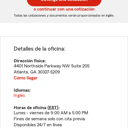
de
de
5
5
o continuar con una cotización
dígitos
dígitos
Todas las cotizaciones y documentos serán proporcionados en inglés.
Detalles de la oficina:
Dirección física:
4401 Northside Parkway NW Suite 205
Atlanta
,
GA
30327-5209
Cómo llegar
Idiomas:
Inglés
Horas de oficina (
EST
):
Lunes - viernes de 9:00 AM a 5:00 PM
Fines de semana solo con cita previa
Disponibles 24/7 en línea