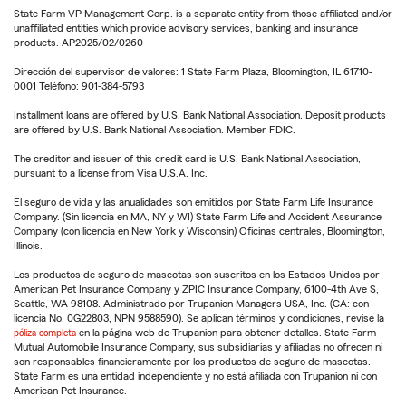
State Farm VP Management Corp. is a separate entity from those affiliated and/or
unaffiliated entities which provide advisory services, banking and insurance
products. AP2025/02/0260
Dirección del supervisor de valores: 1 State Farm Plaza, Bloomington, IL 61710-
0001 Teléfono: 901-384-5793
Installment loans are offered by U.S. Bank National Association. Deposit products
are offered by U.S. Bank National Association. Member FDIC.
The creditor and issuer of this credit card is U.S. Bank National Association,
pursuant to a license from Visa U.S.A. Inc.
El seguro de vida y las anualidades son emitidos por State Farm Life Insurance
Company. (Sin licencia en MA, NY y WI) State Farm Life and Accident Assurance
Company (con licencia en New York y Wisconsin) Oficinas centrales, Bloomington,
Illinois.
Los productos de seguro de mascotas son suscritos en los Estados Unidos por
American Pet Insurance Company y ZPIC Insurance Company, 6100-4th Ave S,
Seattle, WA 98108. Administrado por Trupanion Managers USA, Inc. (CA: con
licencia No. 0G22803, NPN 9588590). Se aplican términos y condiciones, revise la
póliza completa
en la página web de Trupanion para obtener detalles. State Farm
Mutual Automobile Insurance Company, sus subsidiarias y afiliadas no ofrecen ni
son responsables financieramente por los productos de seguro de mascotas.
State Farm es una entidad independiente y no está afiliada con Trupanion ni con
American Pet Insurance.