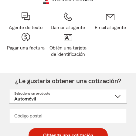
Agente de texto
Llamar al agente
Email al agente
Pagar una factura
Obtén una tarjeta
de identificación
¿Le gustaría obtener una cotización?
Seleccione un producto
Seleccione
un
nombre
de
producto
del
Código postal
Ingresa
Ingresa
_____
menú
un
un
desplegable
código
código
postal
postal
Obtenga una cotización