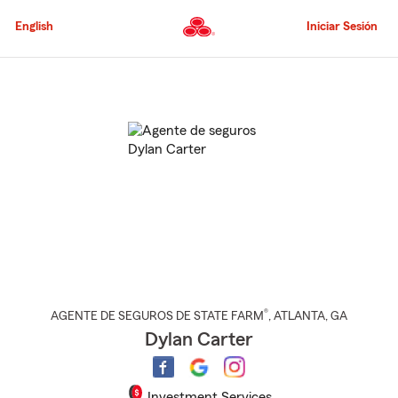
Pasar
al
English
Iniciar Sesión
contenido
principal
Comienzo
del
contenido
principal
®
AGENTE DE SEGUROS DE STATE FARM
,
ATLANTA
, GA
Dylan Carter
Investment Services