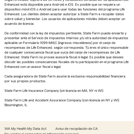
Enhanced está disponible para Android e iOS. Es posible que se requiera un
dispositivo móvil iOS o Android para usar todas las funciones del programa Life
Enhanced. Los clientes deben aceptar autorizar a State Farm a recopilar datos
sobre salud y bienestar. Los usuarios de aplicaciones móviles deben aceptar un
acuerdo de licencia.
De conformidad con la ley de impuestos pertinente, State Farm puede enviarte y
presentar ante el Servicio de Impuestos Internos y/u otra autoridad de impuestos
aplicable un Formulario 1099-MISC (ingresos misceláneos) por el canje de
recompensas de Life Enhanced, según corresponda. Tú eres el único responsable
de cualquier consecuencia fiscal que surja del canje de recompensas de Life
Enhanced. State Farm no provee asesoría fiscal ni legal. Es posible que desees
discutir las posibles consecuencias fiscales de tu participación en el programa Life
Enhanced con un asesor fiscal o legal.
Cada aseguradora de State Farm asume la exclusiva responsabilidad financiera
por sus propios productos.
State Farm Life Insurance Company (sin licencia en MA, NY ni WI)
State Farm Life and Accident Assurance Company (con licencia en NY y WI)
Bloomington, IL
WA My Health My Data Act
Aviso de recopilación de CA
No vendan ni compartan mi información personal