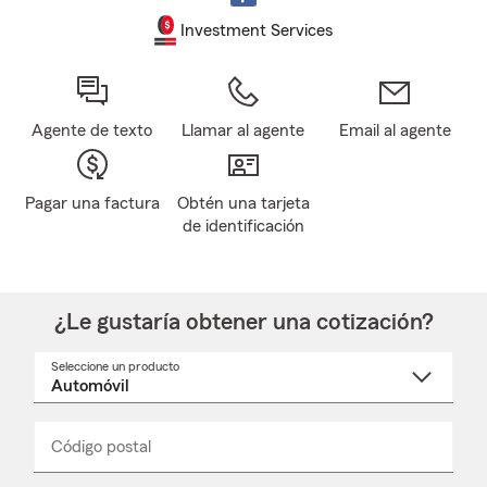
Investment Services
Agente de texto
Llamar al agente
Email al agente
Pagar una factura
Obtén una tarjeta
de identificación
¿Le gustaría obtener una cotización?
Seleccione un producto
Seleccione
un
nombre
de
producto
del
Código postal
Ingresa
Ingresa
_____
menú
un
un
desplegable
código
código