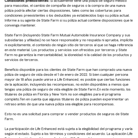
Condiciones preexistentes:
Si actualmente tiene una póliza de seguro médico
para mascotas, el cambio de compañía de seguros o la compra de una nueva
póliza podría afectar ciertas disposiciones, tales como las coberturas para
condiciones preexistentes o los deducibles ya establecidos bajo su póliza actual.
Informe a su agente de State Farm si su póliza actual contiene disposiciones que le
convenga mantener.
State Farm (incluyendo State Farm Mutual Automobile Insurance Company y sus
subsidiarias y afiliadas) no se hace responsable y no respalda ni aprueba, implícita
ni explícitamente, el contenido de ningún sitio de terceros al que se haga referencia
en este material. Los productos y servicios son ofrecidos por terceros y State
Farm no garantiza la mercantabilidad, la idoneidad ni la calidad de los productos y
servicios de terceros.
Beneficio disponible para los clientes de State Farm que han comprado una nueva
póliza de seguro de vida desde el 1 de enero de 2022. Si bien cualquier persona
mayor de 18 años puede unirse a Life Enhanced, es posible que ciertas funciones
de la aplicación, incluyendo las recompensas, no estén disponibles a menos que
tengas una póliza de seguro de vida elegible de State Farm.En este momento, los
titulares de póliza en Florida y New York no son elegibles para el programa
completo.Ten en cuenta que algunos titulares de póliza pueden experimentar un
retraso antes de que una nueva póliza sea elegible para recompensas.
Esto no es una solicitud para comprar o vender productos de seguros de State
Farm.
La participación de Life Enhanced está sujeta a la elegibilidad del programa y varía
según el estado. Sujeto a los términos y condiciones del acuerdo. La aplicación Life