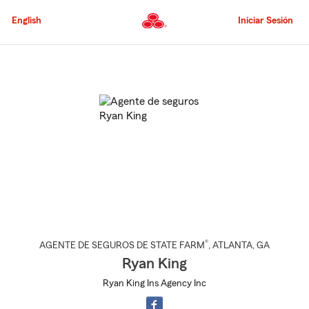
Pasar
al
English
Iniciar Sesión
contenido
principal
Comienzo
del
contenido
principal
®
AGENTE DE SEGUROS DE STATE FARM
,
ATLANTA
, GA
Ryan King
Ryan King Ins Agency Inc