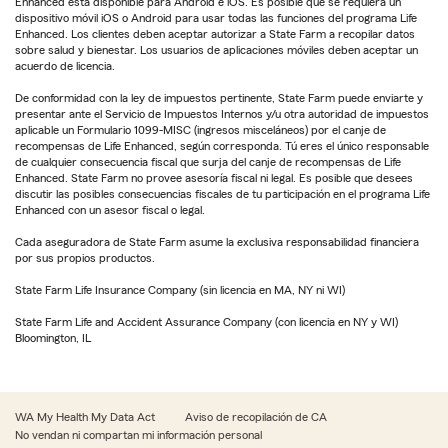
Enhanced está disponible para Android e iOS. Es posible que se requiera un
dispositivo móvil iOS o Android para usar todas las funciones del programa Life
Enhanced. Los clientes deben aceptar autorizar a State Farm a recopilar datos
sobre salud y bienestar. Los usuarios de aplicaciones móviles deben aceptar un
acuerdo de licencia.
De conformidad con la ley de impuestos pertinente, State Farm puede enviarte y
presentar ante el Servicio de Impuestos Internos y/u otra autoridad de impuestos
aplicable un Formulario 1099-MISC (ingresos misceláneos) por el canje de
recompensas de Life Enhanced, según corresponda. Tú eres el único responsable
de cualquier consecuencia fiscal que surja del canje de recompensas de Life
Enhanced. State Farm no provee asesoría fiscal ni legal. Es posible que desees
discutir las posibles consecuencias fiscales de tu participación en el programa Life
Enhanced con un asesor fiscal o legal.
Cada aseguradora de State Farm asume la exclusiva responsabilidad financiera
por sus propios productos.
State Farm Life Insurance Company (sin licencia en MA, NY ni WI)
State Farm Life and Accident Assurance Company (con licencia en NY y WI)
Bloomington, IL
WA My Health My Data Act
Aviso de recopilación de CA
No vendan ni compartan mi información personal