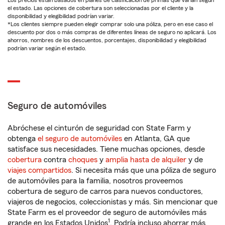
Los precios están basados en planes de clasificación de primas que varían según
el estado. Las opciones de cobertura son seleccionadas por el cliente y la
disponibilidad y elegibilidad podrían variar.
*Los clientes siempre pueden elegir comprar solo una póliza, pero en ese caso el
descuento por dos o más compras de diferentes líneas de seguro no aplicará. Los
ahorros, nombres de los descuentos, porcentajes, disponibilidad y elegibilidad
podrían variar según el estado.
Seguro de automóviles
Abróchese el cinturón de seguridad con State Farm y
obtenga
el seguro de automóviles
en Atlanta, GA que
satisface sus necesidades. Tiene muchas opciones, desde
cobertura
contra
choques
y
amplia hasta de alquiler
y de
viajes compartidos
. Si necesita más que una póliza de seguro
de automóviles para la familia, nosotros proveemos
cobertura de seguro de carros para nuevos conductores,
viajeros de negocios, coleccionistas y más. Sin mencionar que
State Farm es el proveedor de seguro de automóviles más
1
grande en los Estados Unidos
. Podría incluso ahorrar más