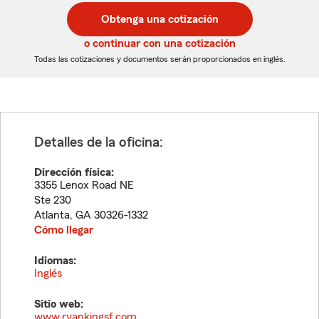
postal
postal
Obtenga una cotización
de
de
5
5
o continuar con una cotización
dígitos
dígitos
Todas las cotizaciones y documentos serán proporcionados en inglés.
Detalles de la oficina:
Dirección física:
3355 Lenox Road NE
Ste 230
Atlanta
,
GA
30326-1332
Cómo llegar
Idiomas:
Inglés
Sitio web:
www.ryankingsf.com