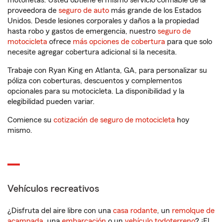
motonetas. Usted obtiene el mismo servicio confiable de la
proveedora de
seguro de auto
más grande de los Estados
Unidos. Desde lesiones corporales y daños a la propiedad
hasta robo y gastos de emergencia, nuestro
seguro de
motocicleta
ofrece
más opciones de cobertura
para que solo
necesite agregar cobertura adicional si la necesita.
Trabaje con Ryan King en Atlanta, GA, para personalizar su
póliza con coberturas, descuentos y complementos
opcionales para su motocicleta. La disponibilidad y la
elegibilidad pueden variar.
Comience su
cotización de seguro de motocicleta
hoy
mismo.
Vehículos recreativos
¿Disfruta del aire libre con una
casa rodante
, un
remolque de
acampada
, una
embarcación
o un
vehículo todoterreno
? ¡El