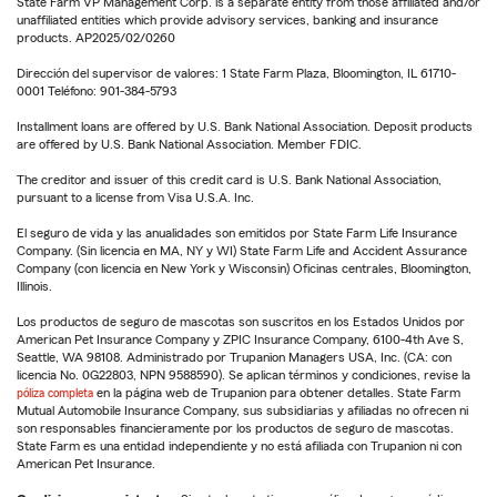
State Farm VP Management Corp. is a separate entity from those affiliated and/or
unaffiliated entities which provide advisory services, banking and insurance
products. AP2025/02/0260
Dirección del supervisor de valores: 1 State Farm Plaza, Bloomington, IL 61710-
0001 Teléfono: 901-384-5793
Installment loans are offered by U.S. Bank National Association. Deposit products
are offered by U.S. Bank National Association. Member FDIC.
The creditor and issuer of this credit card is U.S. Bank National Association,
pursuant to a license from Visa U.S.A. Inc.
El seguro de vida y las anualidades son emitidos por State Farm Life Insurance
Company. (Sin licencia en MA, NY y WI) State Farm Life and Accident Assurance
Company (con licencia en New York y Wisconsin) Oficinas centrales, Bloomington,
Illinois.
Los productos de seguro de mascotas son suscritos en los Estados Unidos por
American Pet Insurance Company y ZPIC Insurance Company, 6100-4th Ave S,
Seattle, WA 98108. Administrado por Trupanion Managers USA, Inc. (CA: con
licencia No. 0G22803, NPN 9588590). Se aplican términos y condiciones, revise la
póliza completa
en la página web de Trupanion para obtener detalles. State Farm
Mutual Automobile Insurance Company, sus subsidiarias y afiliadas no ofrecen ni
son responsables financieramente por los productos de seguro de mascotas.
State Farm es una entidad independiente y no está afiliada con Trupanion ni con
American Pet Insurance.