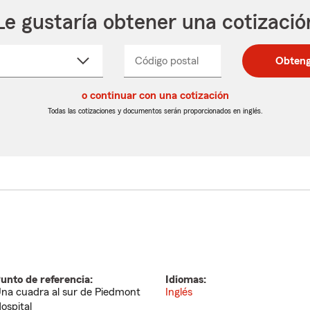
Le gustaría obtener una cotizació
cione
Código postal
Ingresa
Ingresa
Obteng
_____
un
un
re
código
código
cto
o continuar con una cotización
postal
postal
de
de
Todas las cotizaciones y documentos serán proporcionados en inglés.
egable
5
5
dígitos
dígitos
unto de referencia:
Idiomas:
na cuadra al sur de Piedmont
Inglés
ospital