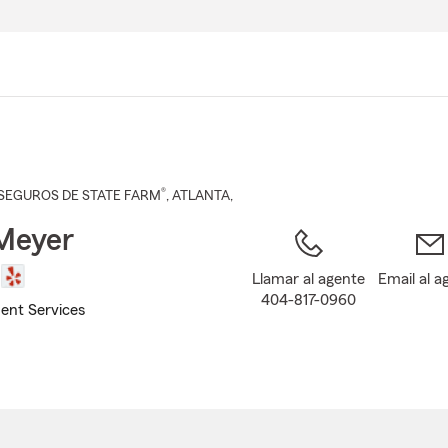
Pasar
al
contenido
principal
®
SEGUROS DE STATE FARM
,
ATLANTA
,
Meyer
Llamar al agente
Email al a
404-817-0960
ent Services