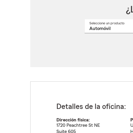
¿
Seleccione un producto
Selec
un
nomb
de
produ
del
menú
despl
Detalles de la oficina:
Dirección física:
P
1720 Peachtree St NE
U
Suite 605
H