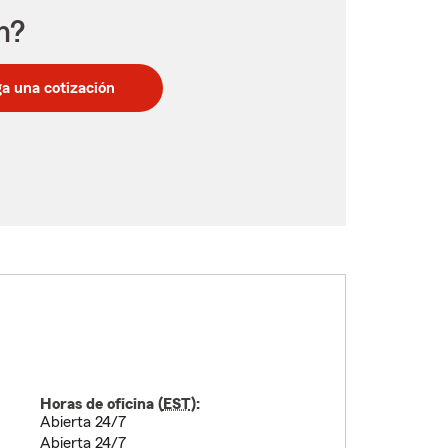
n?
a una cotización
Horas de oficina (
EST
):
Abierta 24/7
Abierta 24/7