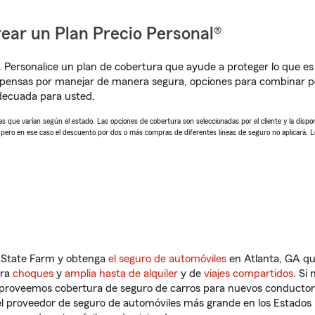
ear un Plan Precio Personal®
. Personalice un plan de cobertura que ayude a proteger lo que es 
mpensas por manejar de manera segura, opciones para combinar p
adecuada para usted.
 que varían según el estado. Las opciones de cobertura son seleccionadas por el cliente y la disponib
, pero en ese caso el descuento por dos o más compras de diferentes líneas de seguro no aplicará. 
n State Farm y obtenga
el seguro de automóviles
en Atlanta, GA qu
tra
choques
y
amplia hasta de alquiler
y de
viajes compartidos
. Si
s proveemos cobertura de seguro de carros para nuevos conductores
l proveedor de seguro de automóviles más grande en los Estados