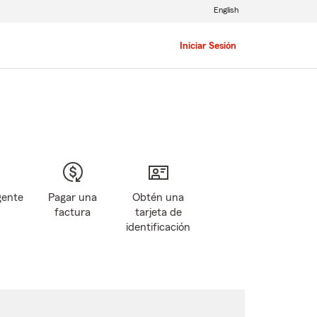
English
Iniciar Sesión
gente
Pagar una
Obtén una
factura
tarjeta de
identificación