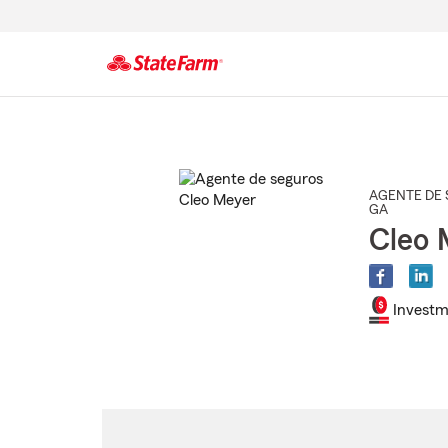
Comienzo
del
contenido
principal
AGENTE DE 
GA
Cleo 
Investm