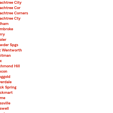
achtree City
achtree Cor
achtree Corners
achtree Cty
lham
mbroke
rry
oler
wder Spgs
t Wentworth
itman
x
chmond Hill
ncon
nggold
verdale
ck Spring
ckmart
ome
ssville
swell