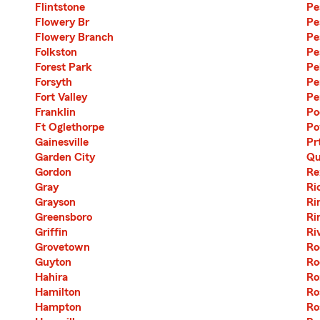
Flintstone
Pe
Flowery Br
Pe
Flowery Branch
Pe
Folkston
Pe
Forest Park
Pe
Forsyth
Pe
Fort Valley
Pe
Franklin
Po
Ft Oglethorpe
Po
Gainesville
Pr
Garden City
Qu
Gordon
Re
Gray
Ri
Grayson
Ri
Greensboro
Ri
Griffin
Ri
Grovetown
Ro
Guyton
Ro
Hahira
R
Hamilton
Ro
Hampton
Ro