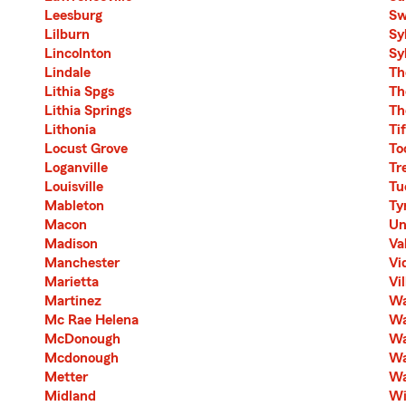
Leesburg
Sw
Lilburn
Sy
Lincolnton
Sy
Lindale
Th
Lithia Spgs
Th
Lithia Springs
Th
Lithonia
Ti
Locust Grove
To
Loganville
Tr
Louisville
Tu
Mableton
Ty
Macon
Un
Madison
Va
Manchester
Vi
Marietta
Vi
Martinez
Wa
Mc Rae Helena
Wa
McDonough
Wa
Mcdonough
Wa
Metter
Wa
Midland
Wi