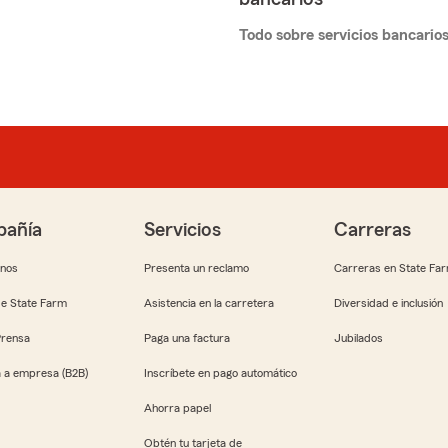
Todo sobre servicios bancario
añía
Servicios
Carreras
anos
Presenta un reclamo
Carreras en State Fa
e State Farm
Asistencia en la carretera
Diversidad e inclusión
Prensa
Paga una factura
Jubilados
 a empresa (B2B)
Inscríbete en pago automático
Ahorra papel
Obtén tu tarjeta de