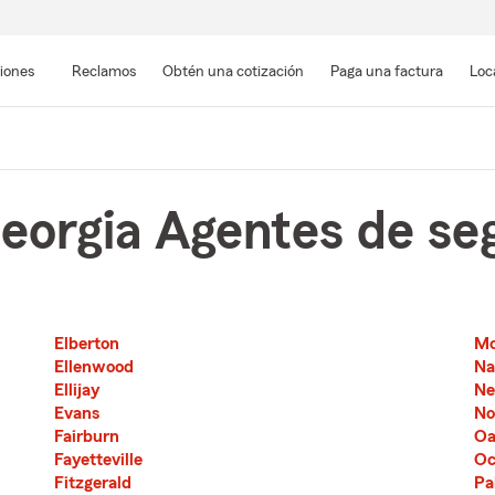
Pasar
al
siones
Reclamos
Obtén una cotización
Paga una factura
Loc
contenido
principal
eorgia Agentes de se
Elberton
Mo
Second List with 76 Cities
Third List with 76 Cities
Ellenwood
Na
Ellijay
N
Evans
No
Fairburn
Oa
Fayetteville
Oc
Fitzgerald
Pa