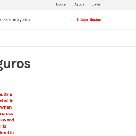
Buscar
Ayuda
English
aliza a un agente
Iniciar Sesión
guros
ultrie
shville
ewnan
rcross
kwood
illa
lmetto