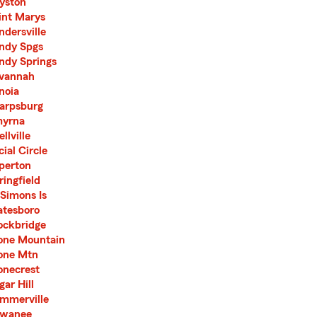
yston
int Marys
ndersville
ndy Spgs
ndy Springs
vannah
noia
arpsburg
yrna
llville
cial Circle
perton
ringfield
 Simons Is
atesboro
ockbridge
one Mountain
one Mtn
onecrest
gar Hill
mmerville
wanee