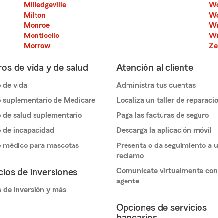
Milledgeville
Wo
Milton
Wo
Monroe
Wr
Monticello
Wr
Morrow
Ze
os de vida y de salud
Atención al cliente
 de vida
Administra tus cuentas
 suplementario de Medicare
Localiza un taller de reparaci
 de salud suplementario
Paga las facturas de seguro
 de incapacidad
Descarga la aplicación móvil
o médico para mascotas
Presenta o da seguimiento a 
reclamo
Comunícate virtualmente con
cios de inversiones
agente
 de inversión y más
Opciones de servicios
bancarios