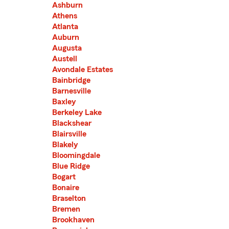
Ashburn
Athens
Atlanta
Auburn
Augusta
Austell
Avondale Estates
Bainbridge
Barnesville
Baxley
Berkeley Lake
Blackshear
Blairsville
Blakely
Bloomingdale
Blue Ridge
Bogart
Bonaire
Braselton
Bremen
Brookhaven