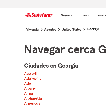
Seguros
Banca
Inver
Comienzo
Georgia
Vivienda
Agentes
United States
del
contenido
principal
Navegar cerca G
Ciudades en Georgia
The list of cities is broken up into 3 separate lists alphabetically
Acworth
First List with 76 Cities
Adairsville
Adel
Albany
Alma
Alpharetta
Americus