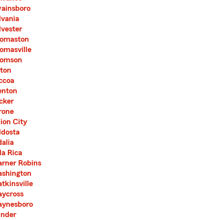
ainsboro
lvania
lvester
omaston
omasville
omson
fton
ccoa
enton
cker
rone
ion City
ldosta
dalia
lla Rica
rner Robins
shington
tkinsville
ycross
ynesboro
nder