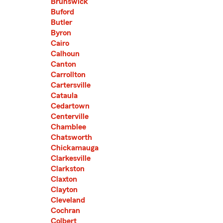
Brunswick
Buford
Butler
Byron
Cairo
Calhoun
Canton
Carrollton
Cartersville
Cataula
Cedartown
Centerville
Chamblee
Chatsworth
Chickamauga
Clarkesville
Clarkston
Claxton
Clayton
Cleveland
Cochran
Colbert