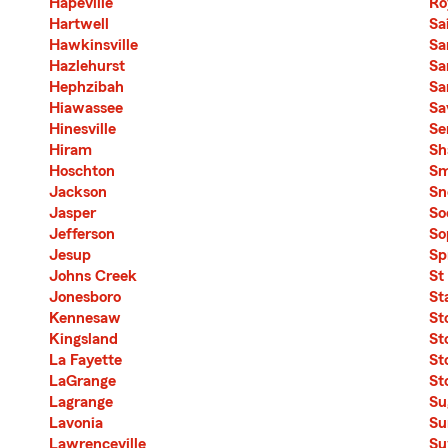
Hapeville
Ro
Hartwell
Sa
Hawkinsville
Sa
Hazlehurst
Sa
Hephzibah
Sa
Hiawassee
Sa
Hinesville
Se
Hiram
Sh
Hoschton
Sm
Jackson
Sne
Jasper
So
Jefferson
So
Jesup
Sp
Johns Creek
St
Jonesboro
St
Kennesaw
St
Kingsland
St
La Fayette
St
LaGrange
St
Lagrange
Su
Lavonia
Su
Lawrenceville
Su