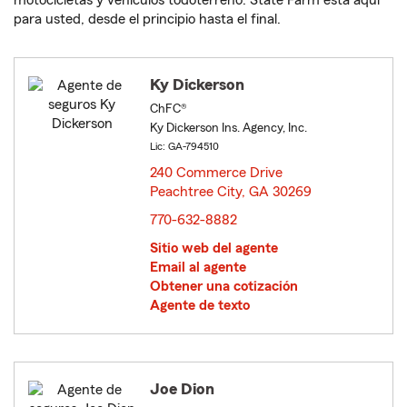
motocicletas y vehículos todoterreno. State Farm está aquí
para usted, desde el principio hasta el final.
Ky Dickerson
ChFC®
Ky Dickerson Ins. Agency, Inc.
Lic: GA-794510
240 Commerce Drive
Peachtree City, GA 30269
opens in new window
770-632-8882
Sitio web del agente
Email al agente
Obtener una cotización
Agente de texto
Joe Dion