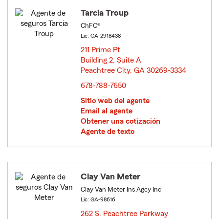
Tarcia Troup
ChFC®
Lic: GA-2918438
211 Prime Pt
Building 2, Suite A
Peachtree City, GA 30269-3334
opens in new window
678-788-7650
Sitio web del agente
Email al agente
Obtener una cotización
Agente de texto
Clay Van Meter
Clay Van Meter Ins Agcy Inc
Lic: GA-98616
262 S. Peachtree Parkway