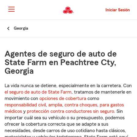
Pasar
al
Iniciar Sesión
contenido
principal
Comienzo
Georgia
del
contenido
principal
Agentes de seguro de auto de
State Farm en Peachtree Cty,
Georgia
La vida nunca se detiene, especialmente en la carretera. Con
el seguro de auto de State Farm
, tratamos de mantenerle en
movimiento con
opciones de cobertura
como
responsabilidad civil
,
amplia
,
contra choques
,
para gastos
médicos
y
protección contra conductores sin seguro
. Sin
importar cuál sea su vehículo o su presupuesto, podemos
ofrecer la cobertura correcta que se adapte a sus
necesidades, desde carros de uso cotidiano hasta clásicos,