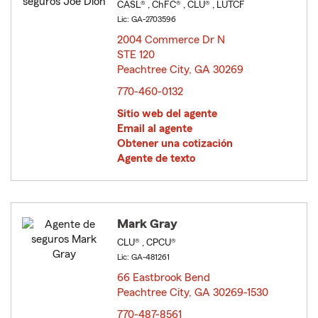
CASL® , ChFC® , CLU® , LUTCF
Lic: GA-2703596
2004 Commerce Dr N
STE 120
Peachtree City, GA 30269
opens in new window
770-460-0132
Sitio web del agente
Email al agente
Obtener una cotización
Agente de texto
Mark Gray
CLU® , CPCU®
Lic: GA-481261
66 Eastbrook Bend
Peachtree City, GA 30269-1530
opens in new window
770-487-8561