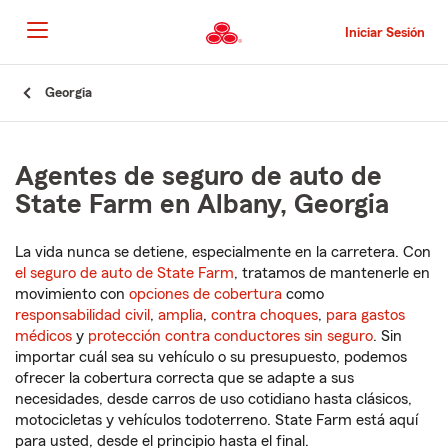
Pasar
al
Iniciar Sesión
contenido
principal
Comienzo
Georgia
del
contenido
principal
Agentes de seguro de auto de
State Farm en Albany, Georgia
La vida nunca se detiene, especialmente en la carretera. Con
el seguro de auto de State Farm
, tratamos de mantenerle en
movimiento con
opciones de cobertura
como
responsabilidad civil
,
amplia
,
contra choques
,
para gastos
médicos
y
protección contra conductores sin seguro
. Sin
importar cuál sea su vehículo o su presupuesto, podemos
ofrecer la cobertura correcta que se adapte a sus
necesidades, desde carros de uso cotidiano hasta clásicos,
motocicletas y vehículos todoterreno. State Farm está aquí
para usted, desde el principio hasta el final.