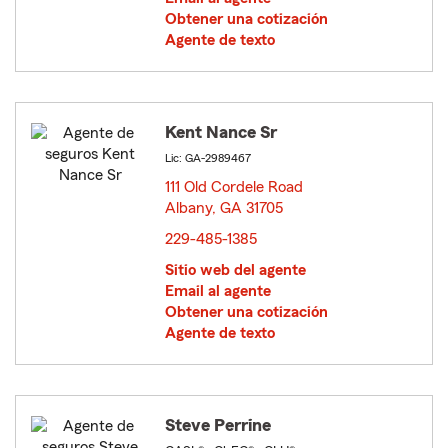
Obtener una cotización
Agente de texto
Kent Nance Sr
Lic: GA-2989467
111 Old Cordele Road
Albany, GA 31705
opens in new window
229-485-1385
Sitio web del agente
Email al agente
Obtener una cotización
Agente de texto
Steve Perrine