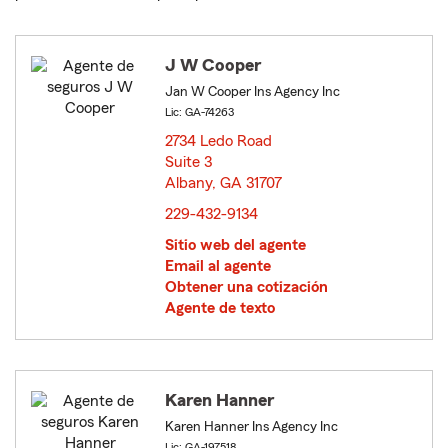
J W Cooper
Jan W Cooper Ins Agency Inc
Lic: GA-74263
2734 Ledo Road
Suite 3
Albany, GA 31707
opens in new window
229-432-9134
Sitio web del agente
Email al agente
Obtener una cotización
Agente de texto
Karen Hanner
Karen Hanner Ins Agency Inc
Lic: GA-197518