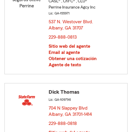
CASL® , ChFC® , CLU®
Perrine Insurance Agcy Inc
Lic: GA-155971
537 N. Westover Blvd.
Albany, GA 31707
opens in new window
229-888-0813
Sitio web del agente
Email al agente
Obtener una cotización
Agente de texto
Dick Thomas
Lic: GA-109796
704 N Slappey Blvd
Albany, GA 31701-1414
opens in new window
229-888-0818