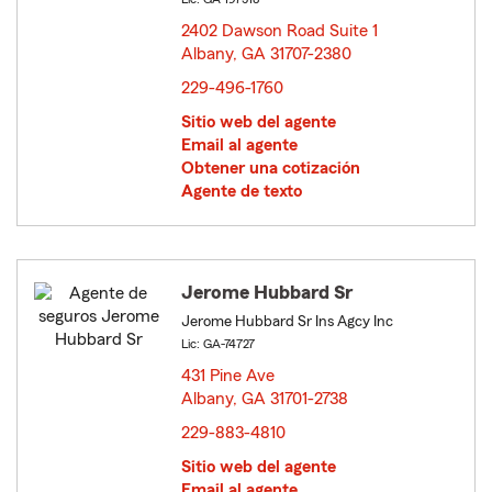
2402 Dawson Road Suite 1
Albany, GA 31707-2380
opens in new window
229-496-1760
Sitio web del agente
Email al agente
Obtener una cotización
Agente de texto
Jerome Hubbard Sr
Jerome Hubbard Sr Ins Agcy Inc
Lic: GA-74727
431 Pine Ave
Albany, GA 31701-2738
opens in new window
229-883-4810
Sitio web del agente
Email al agente