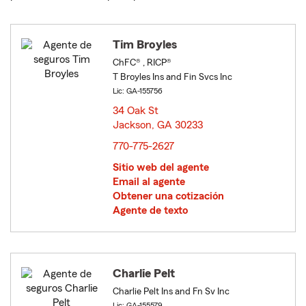
Tim Broyles
ChFC® , RICP®
T Broyles Ins and Fin Svcs Inc
Lic: GA-155756
34 Oak St
Jackson, GA 30233
opens in new window
770-775-2627
Sitio web del agente
Email al agente
Obtener una cotización
Agente de texto
Charlie Pelt
Charlie Pelt Ins and Fn Sv Inc
Lic: GA-155579