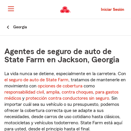
Pasar
al
Iniciar Sesión
contenido
principal
Comienzo
Georgia
del
contenido
principal
Agentes de seguro de auto de
State Farm en Jackson, Georgia
La vida nunca se detiene, especialmente en la carretera. Con
el seguro de auto de State Farm
, tratamos de mantenerle en
movimiento con
opciones de cobertura
como
responsabilidad civil
,
amplia
,
contra choques
,
para gastos
médicos
y
protección contra conductores sin seguro
. Sin
importar cuál sea su vehículo o su presupuesto, podemos
ofrecer la cobertura correcta que se adapte a sus
necesidades, desde carros de uso cotidiano hasta clásicos,
motocicletas y vehículos todoterreno. State Farm está aquí
para usted, desde el principio hasta el final.