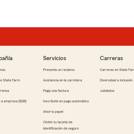
añía
Servicios
Carreras
anos
Presenta un reclamo
Carreras en State Fa
e State Farm
Asistencia en la carretera
Diversidad e inclusión
Prensa
Paga una factura
Jubilados
 a empresa (B2B)
Inscríbete en pago automático
Ahorra papel
Obtén tu tarjeta de
identificación de seguro