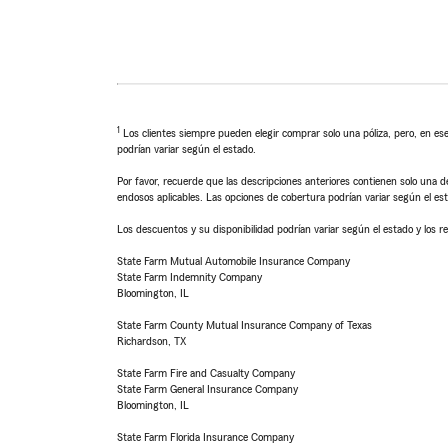
1
Los clientes siempre pueden elegir comprar solo una póliza, pero, en ese
podrían variar según el estado.
Por favor, recuerde que las descripciones anteriores contienen solo una de
endosos aplicables. Las opciones de cobertura podrían variar según el es
Los descuentos y su disponibilidad podrían variar según el estado y los re
State Farm Mutual Automobile Insurance Company
State Farm Indemnity Company
Bloomington, IL
State Farm County Mutual Insurance Company of Texas
Richardson, TX
State Farm Fire and Casualty Company
State Farm General Insurance Company
Bloomington, IL
State Farm Florida Insurance Company