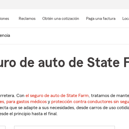
Pasar
al
siones
Reclamos
Obtén una cotización
Paga una factura
Loc
contenido
principal
enoia
ro de auto de State 
arretera. Con
el seguro de auto de State Farm
, tratamos de mant
es
,
para gastos médicos
y
protección contra conductores sin seg
cta que se adapte a sus necesidades, desde carros de uso cotidian
de el principio hasta el final.