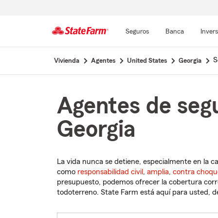
Seguros
Banca
Inver
Comienzo
S
Vivienda
Agentes
United States
Georgia
del
contenido
principal
Agentes de segu
Georgia
La vida nunca se detiene, especialmente en la c
como
responsabilidad civil
,
amplia
,
contra choqu
presupuesto, podemos ofrecer la cobertura corre
todoterreno. State Farm está aquí para usted, des