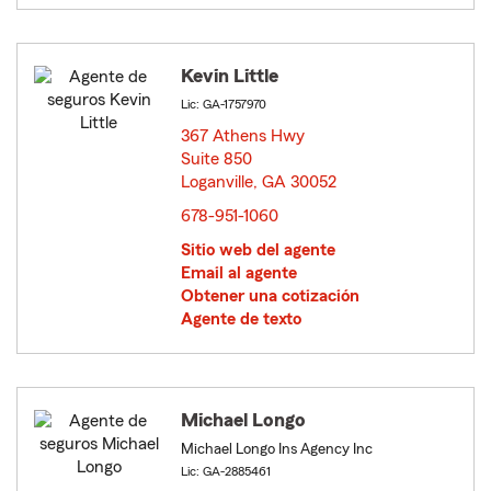
Kevin Little
Lic: GA-1757970
367 Athens Hwy
Suite 850
Loganville, GA 30052
opens in new window
678-951-1060
Sitio web del agente
Email al agente
Obtener una cotización
Agente de texto
Michael Longo
Michael Longo Ins Agency Inc
Lic: GA-2885461