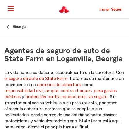
Pasar
al
Iniciar Sesión
contenido
principal
Comienzo
Georgia
del
contenido
principal
Agentes de seguro de auto de
State Farm en Loganville, Georgia
La vida nunca se detiene, especialmente en la carretera. Con
el seguro de auto de State Farm
, tratamos de mantenerle en
movimiento con
opciones de cobertura
como
responsabilidad civil
,
amplia
,
contra choques
,
para gastos
médicos
y
protección contra conductores sin seguro
. Sin
importar cuál sea su vehículo o su presupuesto, podemos
ofrecer la cobertura correcta que se adapte a sus
necesidades, desde carros de uso cotidiano hasta clásicos,
motocicletas y vehículos todoterreno. State Farm está aquí
para usted, desde el principio hasta el final.