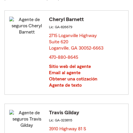
Cheryl Barnett
Lic: GA-826679
2715 Loganville Highway
Suite 620
Loganville, GA 30052-6663
opens in new window
470-880-8645
Sitio web del agente
Email al agente
Obtener una cotización
Agente de texto
Travis Gilday
Lic: GA-3238115
3910 Highway 81 S