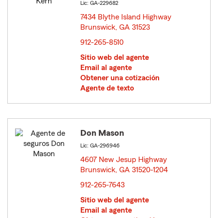
Lic: GA-229682
7434 Blythe Island Highway
Brunswick, GA 31523
opens in new window
912-265-8510
Sitio web del agente
Email al agente
Obtener una cotización
Agente de texto
Don Mason
Lic: GA-296946
4607 New Jesup Highway
Brunswick, GA 31520-1204
opens in new window
912-265-7643
Sitio web del agente
Email al agente