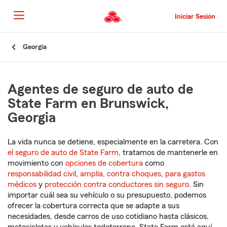
Pasar
al
Iniciar Sesión
contenido
principal
Comienzo
Georgia
del
contenido
principal
Agentes de seguro de auto de
State Farm en Brunswick,
Georgia
La vida nunca se detiene, especialmente en la carretera. Con
el seguro de auto de State Farm
, tratamos de mantenerle en
movimiento con
opciones de cobertura
como
responsabilidad civil
,
amplia
,
contra choques
,
para gastos
médicos
y
protección contra conductores sin seguro
. Sin
importar cuál sea su vehículo o su presupuesto, podemos
ofrecer la cobertura correcta que se adapte a sus
necesidades, desde carros de uso cotidiano hasta clásicos,