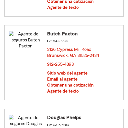
Obtener una cotización
Agente de texto
Butch Paxton
Lic: GA-96675
3136 Cypress Mill Road
Brunswick, GA 31525-2434
opens in new window
912-265-4393
Sitio web del agente
Email al agente
Obtener una cotización
Agente de texto
Douglas Phelps
Lic: GA-575283