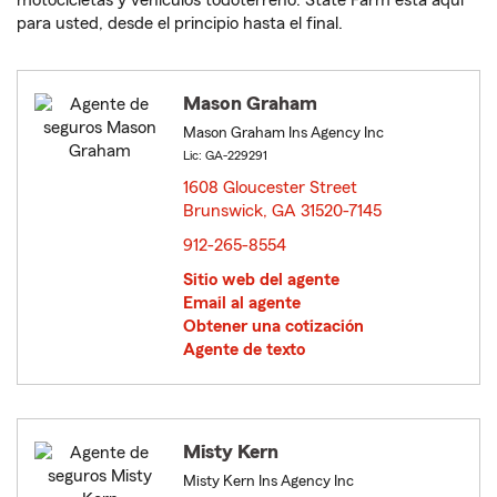
motocicletas y vehículos todoterreno. State Farm está aquí
para usted, desde el principio hasta el final.
Mason Graham
Mason Graham Ins Agency Inc
Lic: GA-229291
1608 Gloucester Street
Brunswick, GA 31520-7145
opens in new window
912-265-8554
Sitio web del agente
Email al agente
Obtener una cotización
Agente de texto
Misty Kern
Misty Kern Ins Agency Inc