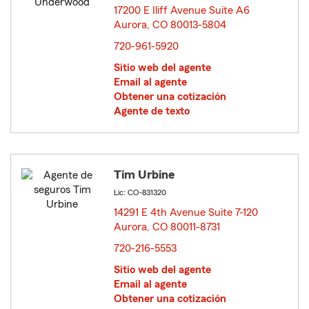
17200 E Iliff Avenue Suite A6
Aurora, CO 80013-5804
opens in new window
720-961-5920
Sitio web del agente
Email al agente
Obtener una cotización
Agente de texto
Tim Urbine
Lic: CO-831320
14291 E 4th Avenue Suite 7-120
Aurora, CO 80011-8731
opens in new window
720-216-5553
Sitio web del agente
Email al agente
Obtener una cotización