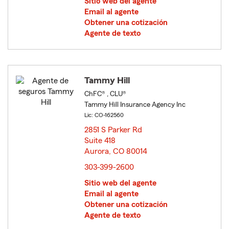
Sitio web del agente
Email al agente
Obtener una cotización
Agente de texto
Tammy Hill
ChFC® , CLU®
Tammy Hill Insurance Agency Inc
Lic: CO-162560
2851 S Parker Rd
Suite 418
Aurora, CO 80014
opens in new window
303-399-2600
Sitio web del agente
Email al agente
Obtener una cotización
Agente de texto