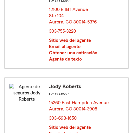
Lic: CO-132491
12100 E Iliff Avenue
Ste 104
Aurora, CO 80014-5376
opens in new window
303-755-3220
Sitio web del agente
Email al agente
Obtener una cotización
Agente de texto
Jody Roberts
Lic: CO-85531
15260 East Hampden Avenue
Aurora, CO 80014-3908
opens in new window
303-693-1650
Sitio web del agente