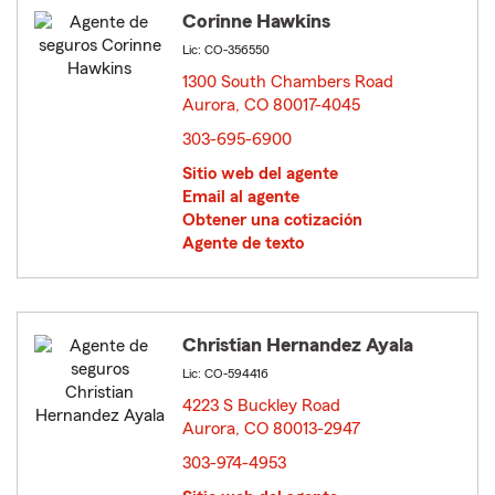
Corinne Hawkins
Lic: CO-356550
1300 South Chambers Road
Aurora, CO 80017-4045
opens in new window
303-695-6900
Sitio web del agente
Email al agente
Obtener una cotización
Agente de texto
Christian Hernandez Ayala
Lic: CO-594416
4223 S Buckley Road
Aurora, CO 80013-2947
opens in new window
303-974-4953