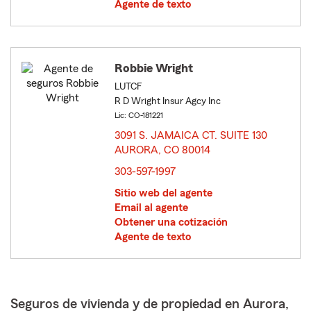
Agente de texto
Robbie Wright
LUTCF
R D Wright Insur Agcy Inc
Lic: CO-181221
3091 S. JAMAICA CT. SUITE 130
AURORA, CO 80014
opens in new window
303-597-1997
Sitio web del agente
Email al agente
Obtener una cotización
Agente de texto
Seguros de vivienda y de propiedad en Aurora,