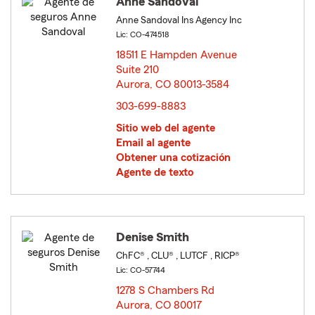
Anne Sandoval
Anne Sandoval Ins Agency Inc
Lic: CO-474518
18511 E Hampden Avenue
Suite 210
Aurora, CO 80013-3584
opens in new window
303-699-8883
Sitio web del agente
Email al agente
Obtener una cotización
Agente de texto
Denise Smith
ChFC® , CLU® , LUTCF , RICP®
Lic: CO-57744
1278 S Chambers Rd
Aurora, CO 80017
opens in new window