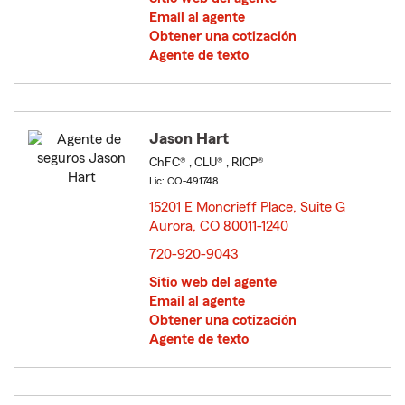
Email al agente
Obtener una cotización
Agente de texto
Jason Hart
ChFC® , CLU® , RICP®
Lic: CO-491748
15201 E Moncrieff Place, Suite G
Aurora, CO 80011-1240
opens in new window
720-920-9043
Sitio web del agente
Email al agente
Obtener una cotización
Agente de texto