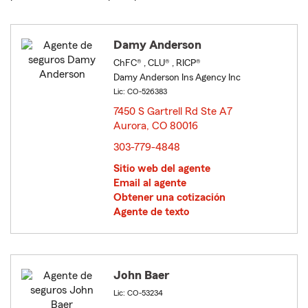
Damy Anderson
ChFC® , CLU® , RICP®
Damy Anderson Ins Agency Inc
Lic: CO-526383
7450 S Gartrell Rd Ste A7
Aurora, CO 80016
opens in new window
303-779-4848
Sitio web del agente
Email al agente
Obtener una cotización
Agente de texto
John Baer
Lic: CO-53234