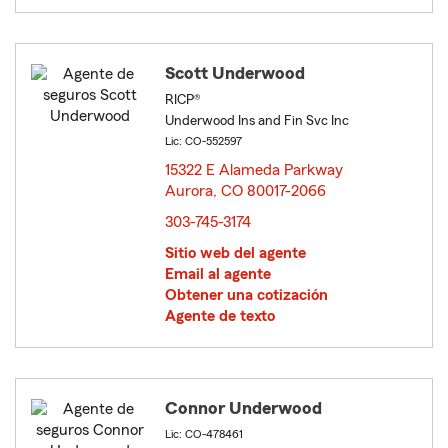
Scott Underwood
RICP®
Underwood Ins and Fin Svc Inc
Lic: CO-552597
15322 E Alameda Parkway
Aurora, CO 80017-2066
opens in new window
303-745-3174
Sitio web del agente
Email al agente
Obtener una cotización
Agente de texto
Connor Underwood
Lic: CO-478461