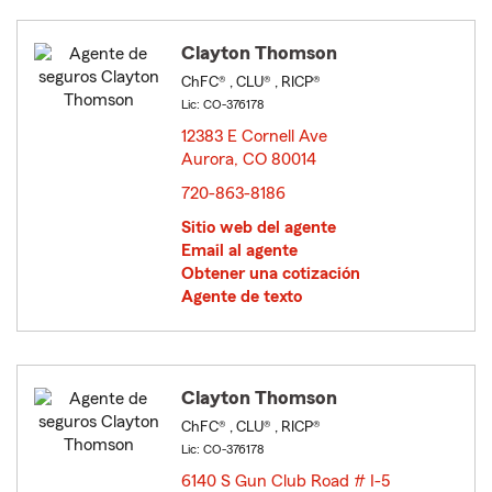
Clayton Thomson
ChFC® , CLU® , RICP®
Lic: CO-376178
12383 E Cornell Ave
Aurora, CO 80014
opens in new window
720-863-8186
Sitio web del agente
Email al agente
Obtener una cotización
Agente de texto
Clayton Thomson
ChFC® , CLU® , RICP®
Lic: CO-376178
6140 S Gun Club Road # I-5