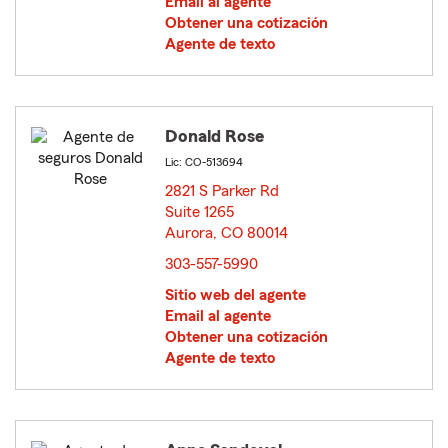
Email al agente
Obtener una cotización
Agente de texto
Donald Rose
Lic: CO-513694
2821 S Parker Rd
Suite 1265
Aurora, CO 80014
opens in new window
303-557-5990
Sitio web del agente
Email al agente
Obtener una cotización
Agente de texto