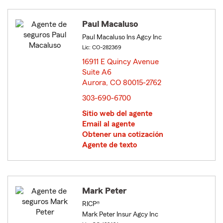
Paul Macaluso
Paul Macaluso Ins Agcy Inc
Lic: CO-282369
16911 E Quincy Avenue
Suite A6
Aurora, CO 80015-2762
opens in new window
303-690-6700
Sitio web del agente
Email al agente
Obtener una cotización
Agente de texto
Mark Peter
RICP®
Mark Peter Insur Agcy Inc