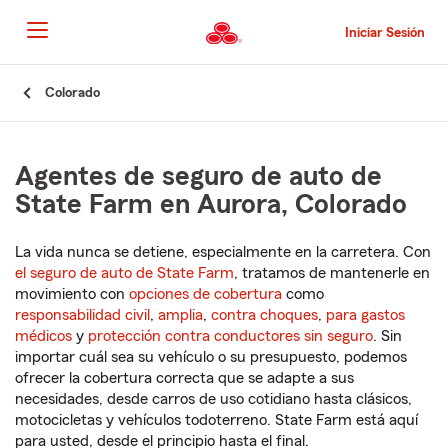
Pasar
al
Iniciar Sesión
contenido
principal
Comienzo
Colorado
del
contenido
principal
Agentes de seguro de auto de
State Farm en Aurora, Colorado
La vida nunca se detiene, especialmente en la carretera. Con
el seguro de auto de State Farm
, tratamos de mantenerle en
movimiento con
opciones de cobertura
como
responsabilidad civil
,
amplia
,
contra choques
,
para gastos
médicos
y
protección contra conductores sin seguro
. Sin
importar cuál sea su vehículo o su presupuesto, podemos
ofrecer la cobertura correcta que se adapte a sus
necesidades, desde carros de uso cotidiano hasta clásicos,
motocicletas y vehículos todoterreno. State Farm está aquí
para usted, desde el principio hasta el final.