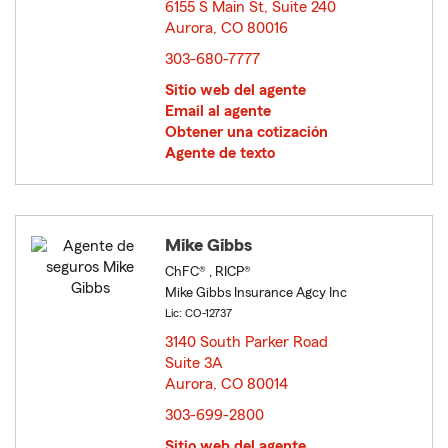
6155 S Main St, Suite 240
Aurora, CO 80016
opens in new window
303-680-7777
Sitio web del agente
Email al agente
Obtener una cotización
Agente de texto
Mike Gibbs
ChFC® , RICP®
Mike Gibbs Insurance Agcy Inc
Lic: CO-12737
3140 South Parker Road
Suite 3A
Aurora, CO 80014
opens in new window
303-699-2800
Sitio web del agente