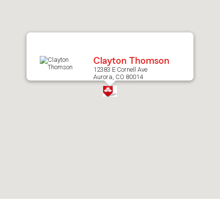
after
map.
Clayton Thomson
12383 E Cornell Ave
Aurora, CO 80014
Skip