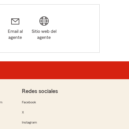
Email al
Sitio web del
agente
agente
6
Redes sociales
rm
Facebook
X
Instagram