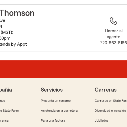
to
before
 Thomson
map.
Ave
4
Llamar al
(
MST
):
agente
:00pm
720-863-818
kends by Appt
añía
Servicios
Carreras
anos
Presenta un reclamo
Carreras en State Fa
e State Farm
Asistencia en la carretera
Diversidad e inclusión
Prensa
Paga una factura
Jubilados