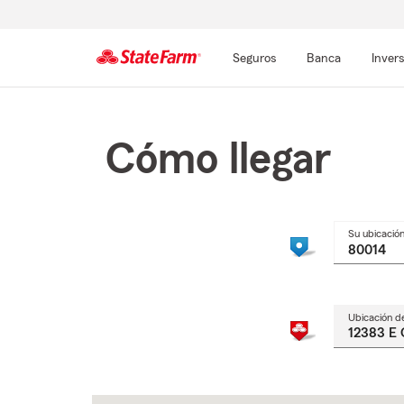
Seguros
Banca
Inver
Comienzo
del
contenido
Cómo llegar
principal
Su ubicació
Ubicación d