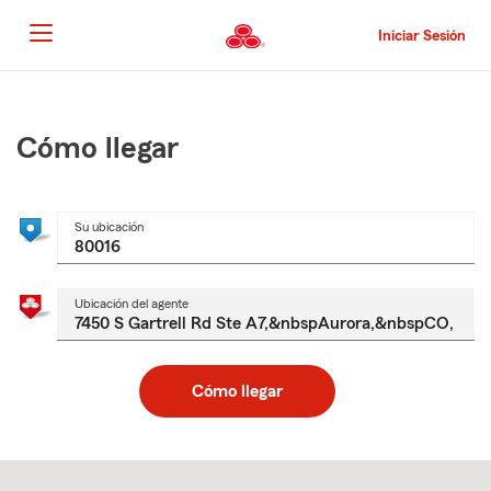
Pasar
al
Iniciar Sesión
contenido
principal
Comienzo
del
contenido
Cómo llegar
principal
Su ubicación
Ubicación del agente
Cómo llegar
Skip
to
after