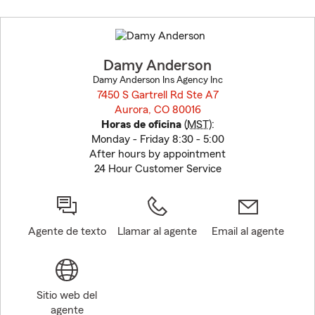
Skip
to
before
map.
Damy Anderson
Damy Anderson Ins Agency Inc
7450 S Gartrell Rd Ste A7
Aurora, CO 80016
opens in new window
Horas de oficina
(
MST
):
Monday - Friday 8:30 - 5:00
After hours by appointment
24 Hour Customer Service
Agente de texto
Llamar al agente
Email al agente
Sitio web del
agente