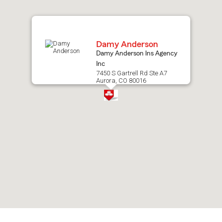
map.
Damy Anderson
Damy Anderson Ins Agency
Inc
7450 S Gartrell Rd Ste A7
Aurora, CO 80016