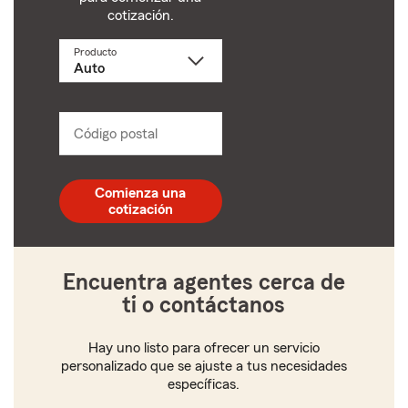
cotización.
Producto
Selecciona
un
producto
name
from
dropdown
Código postal
Ingresa
un
código
postal
Comienza una
de
cotización
5
dígitos
Encuentra agentes cerca de
ti o contáctanos
Hay uno listo para ofrecer un servicio
personalizado que se ajuste a tus necesidades
específicas.