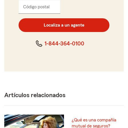
Código postal
Ingresa
el
código
postal
Localiza a un agente
de
cinco
dígitos
1-844-364-0100
Artículos relacionados
¿Qué es una compañía
mutual de seguros?