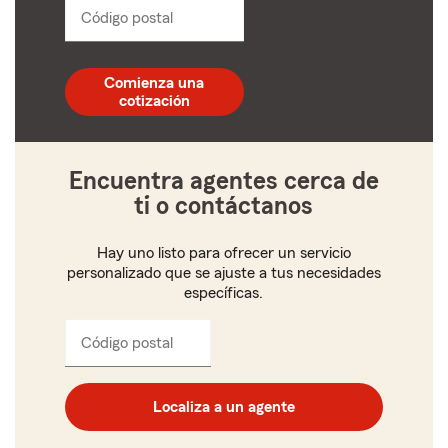
Código postal
Ingresa
un
código
postal
Comienza una
de
cotización
5
dígitos
Encuentra agentes cerca de
ti o contáctanos
Hay uno listo para ofrecer un servicio
personalizado que se ajuste a tus necesidades
específicas.
Código postal
Ingresa
el
código
postal
Localiza a un agente
de
cinco