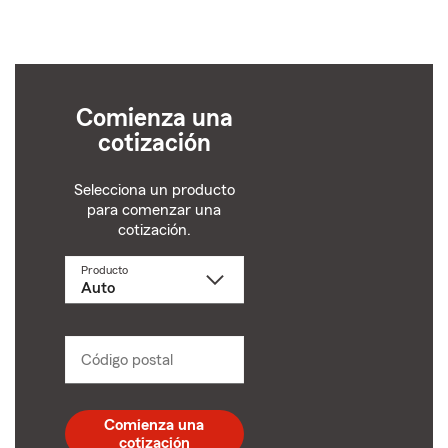
Comienza una
cotización
Selecciona un producto
para comenzar una
cotización.
Producto
Selecciona
un
producto
name
from
dropdown
Código postal
Ingresa
un
código
postal
Comienza una
de
cotización