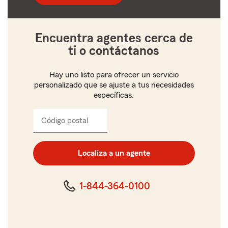
5
dígitos
Encuentra agentes cerca de
ti o contáctanos
Hay uno listo para ofrecer un servicio
personalizado que se ajuste a tus necesidades
específicas.
Código postal
Ingresa
el
código
postal
Localiza a un agente
de
cinco
dígitos
1-844-364-0100