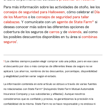
Para más información sobre las actividades de otoño, lee los
consejos de seguridad para Halloween
, cómo celebrar el
Día
de los Muertos
o los
consejos de seguridad para tallar
calabazas
. Y comunícate con un
agente de State Farm®
si
deseas conocer más sobre las diferentes opciones de
cobertura de los seguros de
carros
y de
vivienda
, así como
los posibles descuentos disponibles en tu área si
combinas
Nota de pie de página
seguros
1
.
Regresar
1
Los clientes siempre pueden elegir comprar solo una póliza, pero en ese caso
a
el descuento por dos o más compras de diferentes líneas de seguro no se
la
aplicará. Los ahorros, nombres de los descuentos, porcentajes, disponibilidad
referencia
y elegibilidad podrían variar según el estado.
La información contenida en este artículo se obtuvo a través de varias fuentes
no relacionadas con State Farm® (incluyendo State Farm Mutual Automobile
Insurance Company y sus subsidiarias y afiliadas). Aunque nosotros
consideramos que es confiable y precisa, no garantizamos la precisión ni la
confiabilidad de la misma. State Farm no se hace responsable y no endosa ni