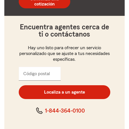
de
cotización
5
dígitos
Encuentra agentes cerca de
ti o contáctanos
Hay uno listo para ofrecer un servicio
personalizado que se ajuste a tus necesidades
específicas.
Código postal
Ingresa
el
código
postal
Localiza a un agente
de
cinco
dígitos
1-844-364-0100