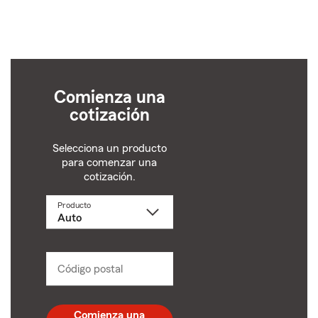
Comienza una
cotización
Selecciona un producto
para comenzar una
cotización.
Producto
Selecciona
un
producto
name
from
dropdown
Código postal
Ingresa
un
código
postal
Comienza una