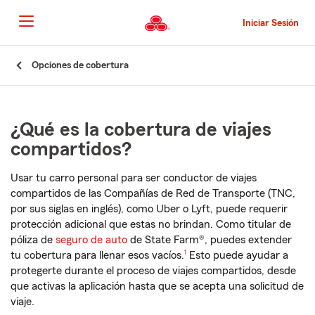
Pasar
al
Iniciar Sesión
contenido
principal
Comienzo
Opciones de cobertura
del
contenido
principal
¿Qué es la cobertura de viajes
compartidos?
Usar tu carro personal para ser conductor de viajes
compartidos de las Compañías de Red de Transporte (TNC,
por sus siglas en inglés), como Uber o Lyft, puede requerir
protección adicional que estas no brindan. Como titular de
póliza de
seguro de auto
de State Farm®, puedes extender
Nota de pie de página
tu cobertura para llenar esos vacíos.
1
Esto puede ayudar a
protegerte durante el proceso de viajes compartidos, desde
que activas la aplicación hasta que se acepta una solicitud de
viaje.