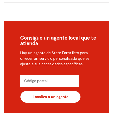
Consigue un agente local que te
atienda
Hay un agente de State Farm listo para
ofrecer un servicio personalizado que se
ajuste a sus necesidades específicas.
Código postal
Ingrese
el
código
postal
Localiza a un agente
de
5
dígitos