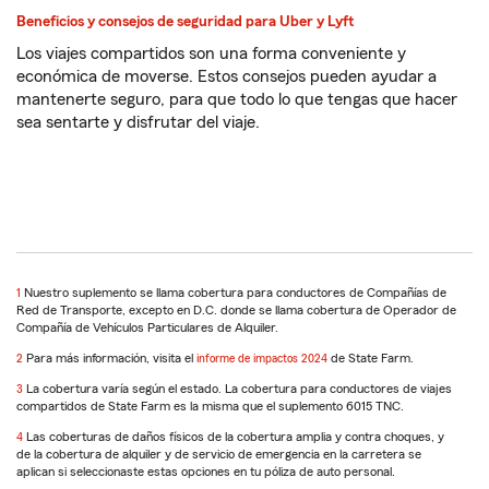
Beneficios y consejos de seguridad para Uber y Lyft
Los viajes compartidos son una forma conveniente y
económica de moverse. Estos consejos pueden ayudar a
mantenerte seguro, para que todo lo que tengas que hacer
sea sentarte y disfrutar del viaje.
1
Return
Nuestro suplemento se llama cobertura para conductores de Compañías de
Red de Transporte, excepto en D.C. donde se llama cobertura de Operador de
to
Compañía de Vehículos Particulares de Alquiler.
reference
2
Return
Para más información, visita el
informe de impactos 2024
de State Farm.
to
3
Return
La cobertura varía según el estado. La cobertura para conductores de viajes
reference
compartidos de State Farm es la misma que el suplemento 6015 TNC.
to
reference
4
Return
Las coberturas de daños físicos de la cobertura amplia y contra choques, y
de la cobertura de alquiler y de servicio de emergencia en la carretera se
to
aplican si seleccionaste estas opciones en tu póliza de auto personal.
reference