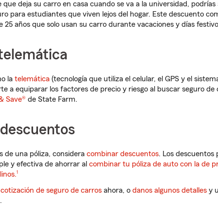
e que deja su carro en casa cuando se va a la universidad, podrías
uro para estudiantes que viven lejos del hogar. Este descuento 
25 años que solo usan su carro durante vacaciones y días festivo
 telemática
mo la
telemática
(tecnología que utiliza el celular, el GPS y el siste
e a equiparar los factores de precio y riesgo al buscar seguro de 
 & Save®
de State Farm.
descuentos
s de una póliza, considera
combinar descuentos
. Los descuentos p
e y efectiva de ahorrar al
combinar tu póliza de auto con la de p
Nota de pie de página
linos.
1
a
cotización de seguro de carros
ahora, o
danos algunos detalles
y u
.