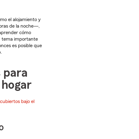
o el alojamiento y
horas de la noche—,
 aprender cómo
un tema importante
onces es posible que
.
 para
l hogar
ubiertos bajo el
o