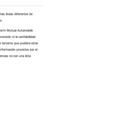
más líneas diferentes de
o.
 Farm Mutual Automobile
cisión ni la confiabilidad
e terceros que pudiera estar
información provistos por el
encias no son una lista