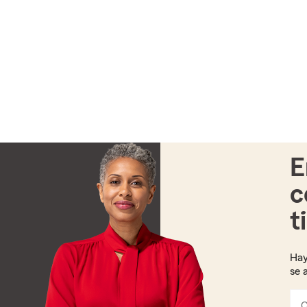
E
c
t
Hay
se 
C