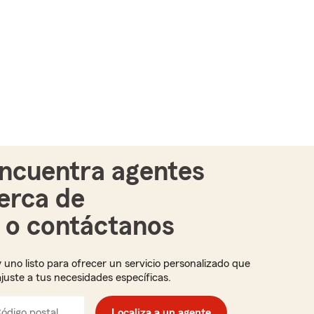
ncuentra agentes
erca de
i o contáctanos
 uno listo para ofrecer un servicio personalizado que
ajuste a tus necesidades específicas.
ódigo postal
Ingresa
Localiza a un agente