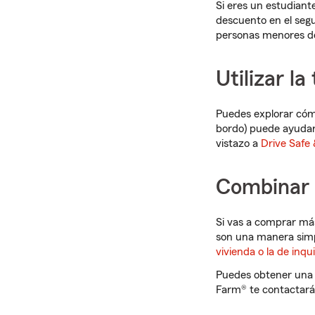
Si eres un estudiant
descuento en el seg
personas menores de 
Utilizar la
Puedes explorar có
bordo) puede ayudart
vistazo a
Drive Safe
Combinar 
Si vas a comprar má
son una manera simpl
vivienda o la de inqui
Puedes obtener un
Farm® te contactará