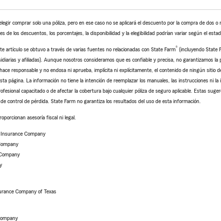
egir comprar solo una póliza, pero en ese caso no se aplicará el descuento por la compra de dos o 
 de los descuentos, los porcentajes, la disponibilidad y la elegibilidad podrían variar según el estad
®
te artículo se obtuvo a través de varias fuentes no relacionadas con State Farm
(incluyendo State
arias y afiliadas). Aunque nosotros consideramos que es confiable y precisa, no garantizamos la pre
ace responsable y no endosa ni aprueba, implícita ni explícitamente, el contenido de ningún sitio d
sta página. La información no tiene la intención de reemplazar los manuales, las instrucciones ni la 
rofesional capacitado o de afectar la cobertura bajo cualquier póliza de seguro aplicable. Estas suger
de control de pérdida. State Farm no garantiza los resultados del uso de esta información.
porcionan asesoría fiscal ni legal.
e Insurance Company
 Company
 Company
y
urance Company of Texas
 Company