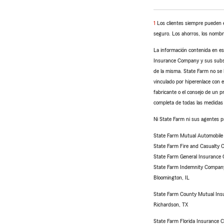
regresar
1
Los clientes siempre pueden el
a
seguro. Los ahorros, los nombres
la
La información contenida en es
referencia
Insurance Company y sus subsidi
de la misma. State Farm no se h
vinculado por hiperenlace con e
fabricante o el consejo de un p
completa de todas las medidas 
Ni State Farm ni sus agentes pro
State Farm Mutual Automobil
State Farm Fire and Casualty
State Farm General Insurance
State Farm Indemnity Compan
Bloomington, IL
State Farm County Mutual Ins
Richardson, TX
State Farm Florida Insurance