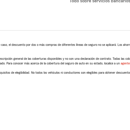
Todo sobre servicios bancario
 caso, el descuento por dos o más compras de diferentes líneas de seguro no se aplicará. Los ahorro
scripción general de las coberturas disponibles y no son una declaración de contrato. Todas las cober
tado. Para conocer más acerca de la cobertura del seguro de auto en su estado, localice a un
agente
quisitos de elegibilidad. No todos los vehículos ni conductores son elegibles para obtener descuento