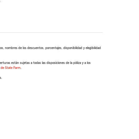
s
s, nombres de los descuentos, porcentajes, disponibilidad y elegibilidad
turas están sujetas a todas las disposiciones de la póliza y a los
 de State Farm
.
s.