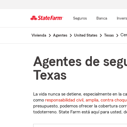
Seguros
Banca
Inver
Comienzo
Ce
Vivienda
Agentes
United States
Texas
del
contenido
principal
Agentes de segu
Texas
La vida nunca se detiene, especialmente en la c
como
responsabilidad civil
,
amplia
,
contra choqu
presupuesto, podemos ofrecer la cobertura corre
todoterreno. State Farm está aquí para usted, des