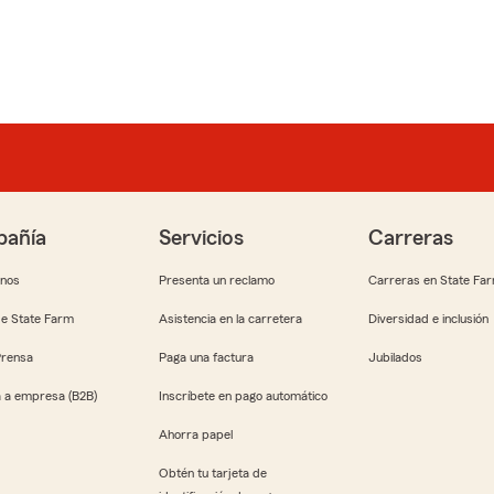
añía
Servicios
Carreras
anos
Presenta un reclamo
Carreras en State Fa
e State Farm
Asistencia en la carretera
Diversidad e inclusión
Prensa
Paga una factura
Jubilados
 a empresa (B2B)
Inscríbete en pago automático
Ahorra papel
Obtén tu tarjeta de