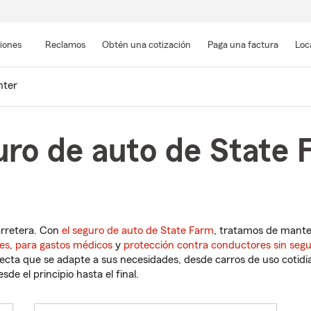
Pasar
al
siones
Reclamos
Obtén una cotización
Paga una factura
Loc
contenido
principal
nter
ro de auto de State 
arretera. Con
el seguro de auto de State Farm
, tratamos de mant
es
,
para gastos médicos
y
protección contra conductores sin seg
cta que se adapte a sus necesidades, desde carros de uso cotidian
de el principio hasta el final.