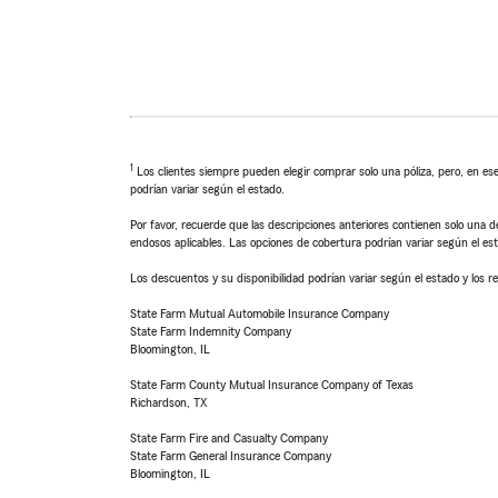
1
Los clientes siempre pueden elegir comprar solo una póliza, pero, en ese
podrían variar según el estado.
Por favor, recuerde que las descripciones anteriores contienen solo una de
endosos aplicables. Las opciones de cobertura podrían variar según el es
Los descuentos y su disponibilidad podrían variar según el estado y los re
State Farm Mutual Automobile Insurance Company
State Farm Indemnity Company
Bloomington, IL
State Farm County Mutual Insurance Company of Texas
Richardson, TX
State Farm Fire and Casualty Company
State Farm General Insurance Company
Bloomington, IL