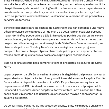
State Farm (incluyendo State Farm Mutual Automobile Insurance Company y sus
subsidiarias y afiliadas) no se hace responsable y no respalda ni aprueba, implícita
ni explícitamente, el contenido de ningún sitio de terceros al que se haga referencia
en este material. Los productos y servicios son ofrecidos por terceros y State
Farm no garantiza la mercantabilidad, la idoneidad ni la calidad de los productos y
servicios de terceros.
Beneficio disponible para los clientes de State Farm que han comprado una nueva
póliza de seguro de vida desde el 1 de enero de 2022. Si bien cualquier persona
mayor de 18 años puede unirse a Life Enhanced, es posible que ciertas funciones
de la aplicación, incluyendo las recompensas, no estén disponibles a menos que
tengas una póliza de seguro de vida elegible de State Farm.En este momento, los
titulares de póliza en Florida y New York no son elegibles para el programa
completo.Ten en cuenta que algunos titulares de póliza pueden experimentar un
retraso antes de que una nueva póliza sea elegible para recompensas.
Esto no es una solicitud para comprar o vender productos de seguros de State
Farm.
La participación de Life Enhanced está sujeta a la elegibilidad del programa y varía
según el estado. Sujeto a los términos y condiciones del acuerdo. La aplicación Life
Enhanced está disponible para Android e iOS. Es posible que se requiera un
dispositivo móvil iOS o Android para usar todas las funciones del programa Life
Enhanced. Los clientes deben aceptar autorizar a State Farm a recopilar datos
sobre salud y bienestar. Los usuarios de aplicaciones móviles deben aceptar un
acuerdo de licencia.
De conformidad con la ley de impuestos pertinente, State Farm puede enviarte y