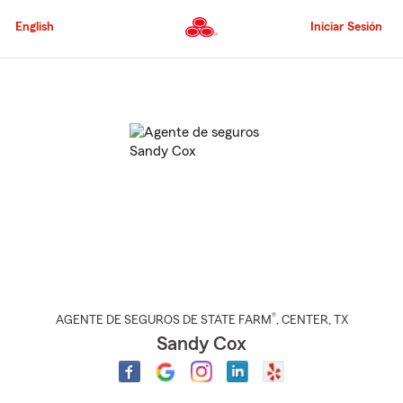
Pasar
al
English
Iniciar Sesión
contenido
principal
Comienzo
del
contenido
principal
®
AGENTE DE SEGUROS DE STATE FARM
,
CENTER
, TX
Sandy Cox