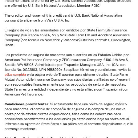
Installment loans are offered by U.S. Bank National Association. Deposit products
are offered by U.S. Bank National Association. Member FDIC.
The creditor and issuer of this credit card is U.S. Bank National Association,
pursuant to a license from Visa U.S.A. Inc.
El seguro de vida y las anualidades son emitidos por State Farm Life Insurance
Company. (Sin licencia en MA, NY y WI) State Farm Life and Accident Assurance
Company (con licencia en New York y Wisconsin) Oficinas centrales, Bloomington,
Illinois.
Los productos de seguro de mascotas son suscritos en los Estados Unidos por
American Pet Insurance Company y ZPIC Insurance Company, 6100-4th Ave S,
Seattle, WA 98108. Administrado por Trupanion Managers USA, Inc. (CA: con
licencia No. 0G22803, NPN 9588590). Se aplican términos y condiciones, revise la
póliza completa
en la página web de Trupanion para obtener detalles. State Farm
Mutual Automobile Insurance Company, sus subsidiarias y afiliadas no ofrecen ni
son responsables financieramente por los productos de seguro de mascotas.
State Farm es una entidad independiente y no está afiliada con Trupanion ni con
American Pet Insurance.
Condiciones preexistentes:
Si actualmente tiene una póliza de seguro médico
para mascotas, el cambio de compañía de seguros o la compra de una nueva
póliza podría afectar ciertas disposiciones, tales como las coberturas para
condiciones preexistentes o los deducibles ya establecidos bajo su póliza actual.
Informe a su agente de State Farm si su póliza actual contiene disposiciones que le
convenga mantener.