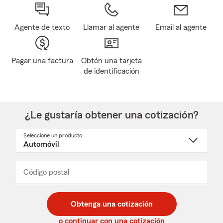
Agente de texto
Llamar al agente
Email al agente
Pagar una factura
Obtén una tarjeta
de identificación
¿Le gustaría obtener una cotización?
Seleccione un producto
Seleccione
un
nombre
de
producto
del
Código postal
Ingresa
Ingresa
_____
menú
un
un
desplegable
código
código
postal
postal
Obtenga una cotización
de
de
5
5
o continuar con una cotización