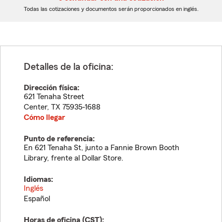
dígitos
dígitos
Todas las cotizaciones y documentos serán proporcionados en inglés.
Detalles de la oficina:
Dirección física:
621 Tenaha Street
Center
,
TX
75935-1688
Cómo llegar
Punto de referencia:
En 621 Tenaha St, junto a Fannie Brown Booth
Library, frente al Dollar Store.
Idiomas:
Inglés
Español
Horas de oficina (
CST
):