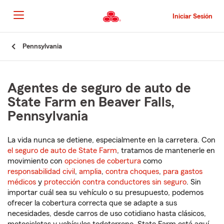
Pasar
al
Iniciar Sesión
contenido
principal
Comienzo
Pennsylvania
del
contenido
principal
Agentes de seguro de auto de
State Farm en Beaver Falls,
Pennsylvania
La vida nunca se detiene, especialmente en la carretera. Con
el seguro de auto de State Farm
, tratamos de mantenerle en
movimiento con
opciones de cobertura
como
responsabilidad civil
,
amplia
,
contra choques
,
para gastos
médicos
y
protección contra conductores sin seguro
. Sin
importar cuál sea su vehículo o su presupuesto, podemos
ofrecer la cobertura correcta que se adapte a sus
necesidades, desde carros de uso cotidiano hasta clásicos,