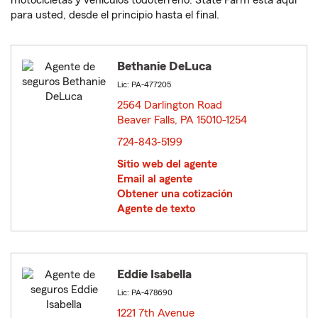
motocicletas y vehículos todoterreno. State Farm está aquí
para usted, desde el principio hasta el final.
Bethanie DeLuca
Lic: PA-477205
2564 Darlington Road
Beaver Falls, PA 15010-1254
opens in new window
724-843-5199
Sitio web del agente
Email al agente
Obtener una cotización
Agente de texto
Eddie Isabella
Lic: PA-478690
1221 7th Avenue