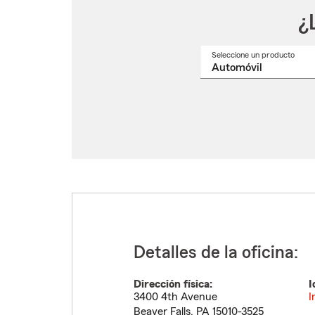
¿
Seleccione un producto
Selec
un
nomb
de
produ
del
menú
despl
Detalles de la oficina:
Dirección física:
I
3400 4th Avenue
I
Beaver Falls
,
PA
15010-3525