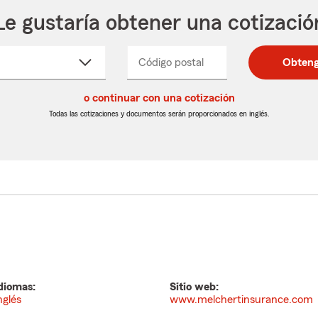
Le gustaría obtener una cotizació
cione
Código postal
Ingresa
Ingresa
Obteng
_____
un
un
re
código
código
cto
o continuar con una cotización
postal
postal
de
de
Todas las cotizaciones y documentos serán proporcionados en inglés.
egable
5
5
dígitos
dígitos
diomas:
Sitio web:
nglés
www.melchertinsurance.com