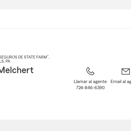
Pasar
al
contenido
principal
®
SEGUROS DE STATE FARM
,
LS
, PA
Melchert
Llamar al agente
Email al a
724-846-6390