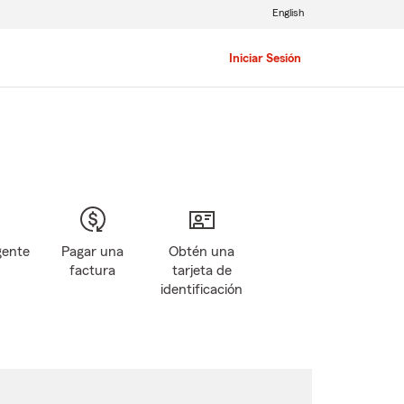
English
Iniciar Sesión
gente
Pagar una
Obtén una
factura
tarjeta de
identificación