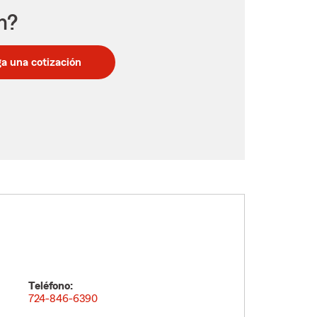
n?
a una cotización
Teléfono:
724-846-6390