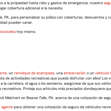
os a la propiedad hasta robo y gastos de emergencia, nuestro
segu
gar cobertura adicional si la necesita.
ls, PA, para personalizar su póliza con coberturas, descuentos y
ilidad pueden variar.
tocicleta
hoy mismo.
ante
, un
remolque de acampada
, una
embarcación
o un
vehículo 
ista de actividades recreativas que puede disfrutar con ellos! Los 
a la carretera, el agua o los senderos, asegúrese de que sus vehí
 recreativos. Proteja sus artículos más preciados dondequiera qu
k Melchert en Beaver Falls, PA, acerca de una cotización de segu
n agente
para obtener una cotización de seguro de vehículos recre