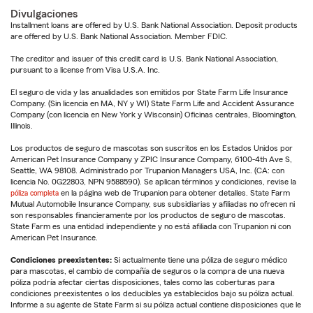
Divulgaciones
Installment loans are offered by U.S. Bank National Association. Deposit products
are offered by U.S. Bank National Association. Member FDIC.
The creditor and issuer of this credit card is U.S. Bank National Association,
pursuant to a license from Visa U.S.A. Inc.
El seguro de vida y las anualidades son emitidos por State Farm Life Insurance
Company. (Sin licencia en MA, NY y WI) State Farm Life and Accident Assurance
Company (con licencia en New York y Wisconsin) Oficinas centrales, Bloomington,
Illinois.
Los productos de seguro de mascotas son suscritos en los Estados Unidos por
American Pet Insurance Company y ZPIC Insurance Company, 6100-4th Ave S,
Seattle, WA 98108. Administrado por Trupanion Managers USA, Inc. (CA: con
licencia No. 0G22803, NPN 9588590). Se aplican términos y condiciones, revise la
póliza completa
en la página web de Trupanion para obtener detalles. State Farm
Mutual Automobile Insurance Company, sus subsidiarias y afiliadas no ofrecen ni
son responsables financieramente por los productos de seguro de mascotas.
State Farm es una entidad independiente y no está afiliada con Trupanion ni con
American Pet Insurance.
Condiciones preexistentes:
Si actualmente tiene una póliza de seguro médico
para mascotas, el cambio de compañía de seguros o la compra de una nueva
póliza podría afectar ciertas disposiciones, tales como las coberturas para
condiciones preexistentes o los deducibles ya establecidos bajo su póliza actual.
Informe a su agente de State Farm si su póliza actual contiene disposiciones que le