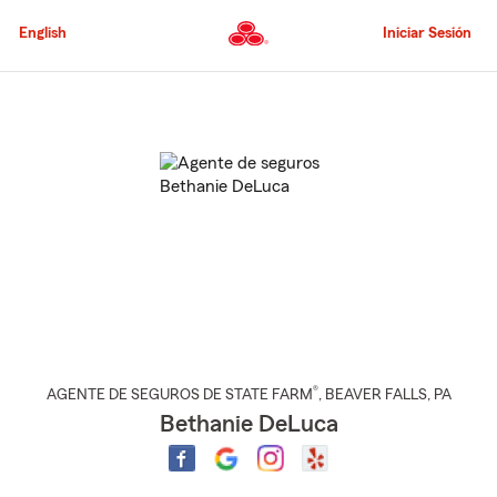
Pasar
al
English
Iniciar Sesión
contenido
principal
Comienzo
del
contenido
principal
®
AGENTE DE SEGUROS DE STATE FARM
,
BEAVER FALLS
, PA
Bethanie DeLuca