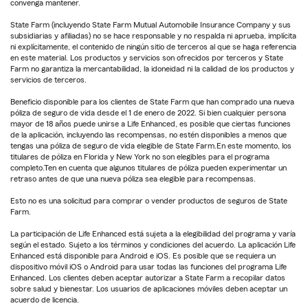
convenga mantener.
State Farm (incluyendo State Farm Mutual Automobile Insurance Company y sus
subsidiarias y afiliadas) no se hace responsable y no respalda ni aprueba, implícita
ni explícitamente, el contenido de ningún sitio de terceros al que se haga referencia
en este material. Los productos y servicios son ofrecidos por terceros y State
Farm no garantiza la mercantabilidad, la idoneidad ni la calidad de los productos y
servicios de terceros.
Beneficio disponible para los clientes de State Farm que han comprado una nueva
póliza de seguro de vida desde el 1 de enero de 2022. Si bien cualquier persona
mayor de 18 años puede unirse a Life Enhanced, es posible que ciertas funciones
de la aplicación, incluyendo las recompensas, no estén disponibles a menos que
tengas una póliza de seguro de vida elegible de State Farm.En este momento, los
titulares de póliza en Florida y New York no son elegibles para el programa
completo.Ten en cuenta que algunos titulares de póliza pueden experimentar un
retraso antes de que una nueva póliza sea elegible para recompensas.
Esto no es una solicitud para comprar o vender productos de seguros de State
Farm.
La participación de Life Enhanced está sujeta a la elegibilidad del programa y varía
según el estado. Sujeto a los términos y condiciones del acuerdo. La aplicación Life
Enhanced está disponible para Android e iOS. Es posible que se requiera un
dispositivo móvil iOS o Android para usar todas las funciones del programa Life
Enhanced. Los clientes deben aceptar autorizar a State Farm a recopilar datos
sobre salud y bienestar. Los usuarios de aplicaciones móviles deben aceptar un
acuerdo de licencia.