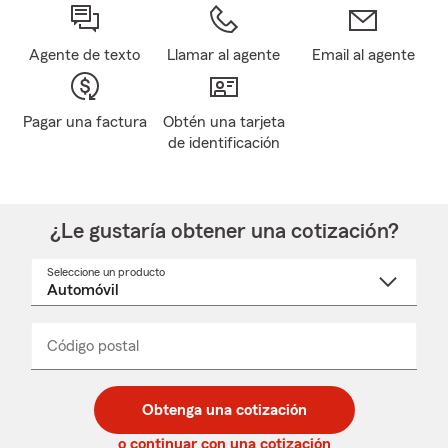
Agente de texto
Llamar al agente
Email al agente
Pagar una factura
Obtén una tarjeta
de identificación
¿Le gustaría obtener una cotización?
Seleccione un producto
Seleccione
un
nombre
de
producto
del
Código postal
Ingresa
Ingresa
_____
menú
un
un
desplegable
código
código
postal
postal
Obtenga una cotización
de
de
5
5
o continuar con una cotización