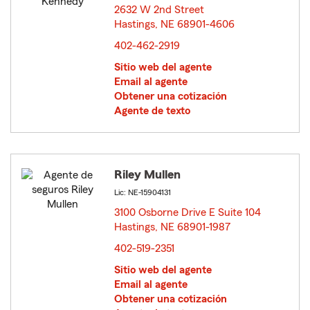
2632 W 2nd Street
Hastings, NE 68901-4606
opens in new window
402-462-2919
Sitio web del agente
Email al agente
Obtener una cotización
Agente de texto
Riley Mullen
Lic: NE-15904131
3100 Osborne Drive E Suite 104
Hastings, NE 68901-1987
opens in new window
402-519-2351
Sitio web del agente
Email al agente
Obtener una cotización