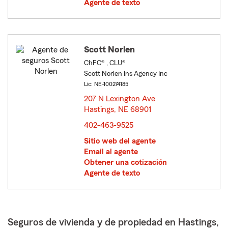
Agente de texto
Scott Norlen
ChFC® , CLU®
Scott Norlen Ins Agency Inc
Lic: NE-100274185
207 N Lexington Ave
Hastings, NE 68901
opens in new window
402-463-9525
Sitio web del agente
Email al agente
Obtener una cotización
Agente de texto
Seguros de vivienda y de propiedad en Hastings,