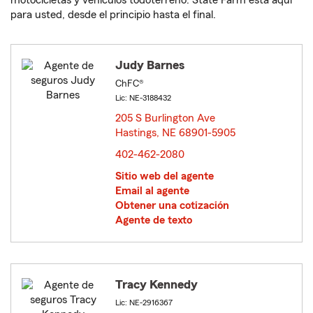
motocicletas y vehículos todoterreno. State Farm está aquí
para usted, desde el principio hasta el final.
Judy Barnes
ChFC®
Lic: NE-3188432
205 S Burlington Ave
Hastings, NE 68901-5905
opens in new window
402-462-2080
Sitio web del agente
Email al agente
Obtener una cotización
Agente de texto
Tracy Kennedy
Lic: NE-2916367