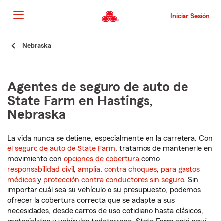
Pasar
al
Iniciar Sesión
contenido
principal
Comienzo
Nebraska
del
contenido
principal
Agentes de seguro de auto de
State Farm en Hastings,
Nebraska
La vida nunca se detiene, especialmente en la carretera. Con
el seguro de auto de State Farm
, tratamos de mantenerle en
movimiento con
opciones de cobertura
como
responsabilidad civil
,
amplia
,
contra choques
,
para gastos
médicos
y
protección contra conductores sin seguro
. Sin
importar cuál sea su vehículo o su presupuesto, podemos
ofrecer la cobertura correcta que se adapte a sus
necesidades, desde carros de uso cotidiano hasta clásicos,